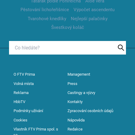
Tatarák podle Pohlreicha
Aloe vera
Pěstování lichořeřišnice
Výpočet ascendentu
Tvarohové knedlíky
Nejlepší palačinky
Švestkový koláč
O FTV Prima
Management
Volná místa
Press
Reklama
Castingy a výzvy
HbbTV
Kontakty
Podmínky užívání
Zpracování osobních údajů
Cookies
Nápověda
Vlastník FTV Prima spol. s
Redakce
r.o.