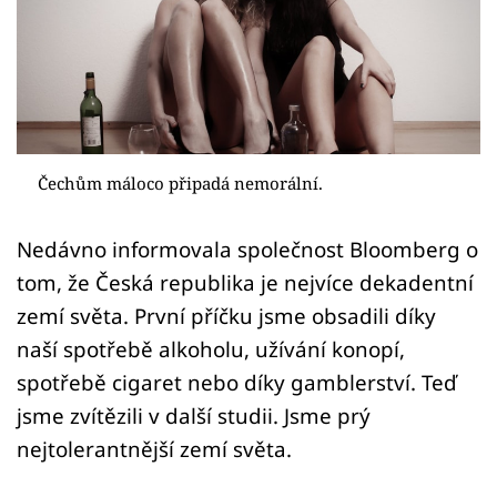
Sex a vztahy
Videa
Sledujte prima+
Přihlášení
Čechům máloco připadá nemorální.
Nedávno informovala společnost Bloomberg o
Sledujte nás
tom, že Česká republika je nejvíce dekadentní
zemí světa. První příčku jsme obsadili díky
naší spotřebě alkoholu, užívání konopí,
spotřebě cigaret nebo díky gamblerství. Teď
jsme zvítězili v další studii. Jsme prý
nejtolerantnější zemí světa.