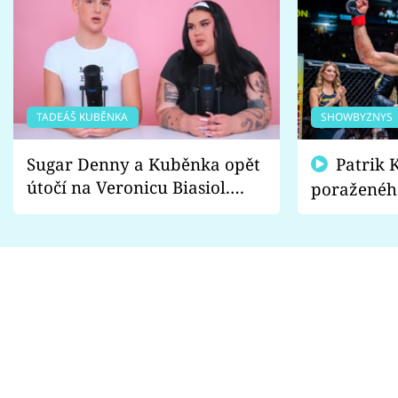
TADEÁŠ KUBĚNKA
SHOWBYZNYS
Sugar Denny a Kuběnka opět
Patrik Kincl se zastal
útočí na Veronicu Biasiol.
poraženéh
Proč je podle nich falešná a
fanoušci n
lže o své nevěře?