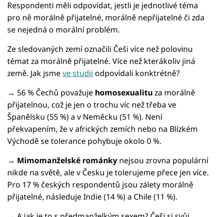
Respondenti měli odpovídat, jestli je jednotlivé téma
pro ně morálně přijatelné, morálně nepřijatelné či zda
se nejedná o morální problém.
Ze sledovaných zemí označili Češi více než polovinu
témat za morálně přijatelné. Více než kterákoliv jiná
země. Jak jsme
ve studii
odpovídali konktrétně?
→
56 % Čechů považuje
homosexualitu
za morálně
přijatelnou, což je jen o trochu víc než třeba ve
Španělsku (55 %) a v Neměcku (51 %). Není
překvapením, že v afrických zemích nebo na Blízkém
Východě se tolerance pohybuje okolo 0 %.
→
Mimomanželské románky
nejsou zrovna populární
nikde na světě, ale v Česku je tolerujeme přece jen více.
Pro 17 % českých respondentů jsou zálety morálně
přijatelné, následuje Indie (14 %) a Chile (11 %).
→ A jak je to s předmanželkým sexem? Češi si svůj