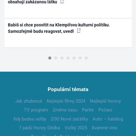
obsahují zakázanou látku
Babiš si chce posvítit na Klempířovu kulturní politiku.
Samozřejmě budu reagovat, uvedl
Populární témata
Jak zhubnout
Nejlepší filmy 2024
Nejlepší horory
TV program
Změna času
Partie
Počasí
Kdy budou volby
ZOO Nové začátky
Auto – katalog
7 pádů Honzy Dědka
Volby 2025
Svařené víno