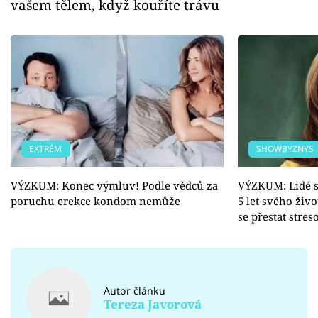
vašem tělem, když kouříte trávu
EXTRÉM
SHOWBYZNYS
VÝZKUM: Konec výmluv! Podle vědců za
VÝZKUM: Lidé s
poruchu erekce kondom nemůže
5 let svého živo
se přestat stres
Autor článku
Tereza Javorová