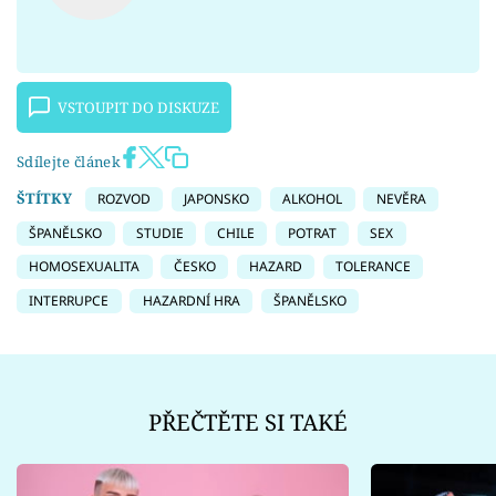
VSTOUPIT DO DISKUZE
Sdílejte článek
ŠTÍTKY
ROZVOD
JAPONSKO
ALKOHOL
NEVĚRA
ŠPANĚLSKO
STUDIE
CHILE
POTRAT
SEX
HOMOSEXUALITA
ČESKO
HAZARD
TOLERANCE
INTERRUPCE
HAZARDNÍ HRA
ŠPANĚLSKO
PŘEČTĚTE SI TAKÉ