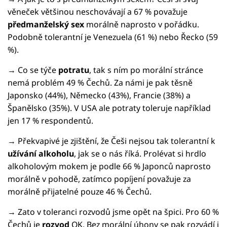
věneček většinou neschovávají a 67 % považuje
předmanželský sex
morálně naprosto v pořádku.
Podobně tolerantní je Venezuela (61 %) nebo Řecko (59
%).
→ Co se týče
potratu
, tak s ním po morální stránce
nemá problém 49 % Čechů. Za námi je pak těsně
Japonsko (44%), Německo (43%), Francie (38%) a
Španělsko (35%). V USA ale potraty toleruje například
jen 17 % respondentů.
→ Překvapivé je zjištění, že Češi nejsou tak tolerantní k
užívání alkoholu
, jak se o nás říká. Prolévat si hrdlo
alkoholovým mokem je podle 66 % Japonců naprosto
morálně v pohodě, zatímco popíjení považuje za
morálně přijatelné pouze 46 % Čechů.
→ Zato v toleranci rozvodů jsme opět na špici. Pro 60 %
Čechů je
rozvod
OK. Bez morální úhony se pak rozvádí i