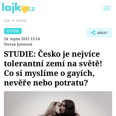
Lajk
■
Extrém
Trendy:
KARLOS VÉMOLA
ONLYFANS
EXTRÉM
SDÍLET
SHOPAHOLICADEL
CLASH OF THE STARS
24. srpna 2015 15:14
Tereza Javorová
STUDIE: Česko je nejvíce
tolerantní zemí na světě!
Témata
Co si myslíme o gayích,
Showbyznys
nevěře nebo potratu?
Youtubeři
Virály