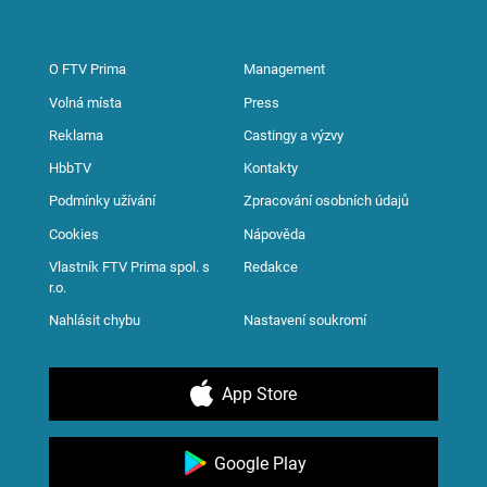
O FTV Prima
Management
Volná místa
Press
Reklama
Castingy a výzvy
HbbTV
Kontakty
Podmínky užívání
Zpracování osobních údajů
Cookies
Nápověda
Vlastník FTV Prima spol. s
Redakce
r.o.
Nahlásit chybu
Nastavení soukromí
App Store
Google Play