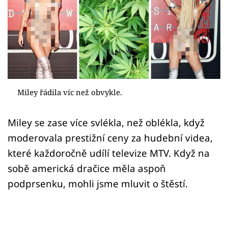
Sex a vztahy
Videa
Sledujte prima+
Přihlášení
Miley řádila víc než obvykle.
Miley se zase více svlékla, než oblékla, když
Sledujte nás
moderovala prestižní ceny za hudební videa,
které každoročně udílí televize MTV. Když na
sobě americká dračice měla aspoň
podprsenku, mohli jsme mluvit o štěstí.