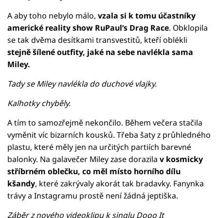
A aby toho nebylo málo,
vzala si k tomu účastníky
americké reality show RuPaul‘s Drag Race
. Obklopila
se tak dvěma desítkami transvestitů, kteří oblékli
stejně šílené outfity, jaké na sebe navlékla sama
Miley.
Tady se Miley navlékla do duchové vlajky.
Kalhotky chyběly.
A tím to samozřejmě nekončilo. Během večera stačila
vyměnit víc bizarních kousků. Třeba šaty z průhledného
plastu, které měly jen na určitých partiích barevné
balonky. Na galavečer Miley zase dorazila
v kosmicky
stříbrném oblečku, co měl místo horního dílu
kšandy
, které zakrývaly akorát tak bradavky. Fanynka
trávy a Instagramu prostě není žádná jeptiška.
Záběr z nového videoklipu k singlu Dooo It