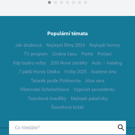
Populární témata
Jak zhubnout
Nejlepší filmy 2024
Nejlepší horory
TV program
Změna času
Partie
Počasí
Kdy budou volby
ZOO Nové začátky
Auto – katalog
7 pádů Honzy Dědka
Volby 2025
Svařené víno
Tatarák podle Pohlreicha
Aloe vera
Pěstování lichořeřišnice
Výpočet ascendentu
Tvarohové knedlíky
Nejlepší palačinky
Švestkový koláč