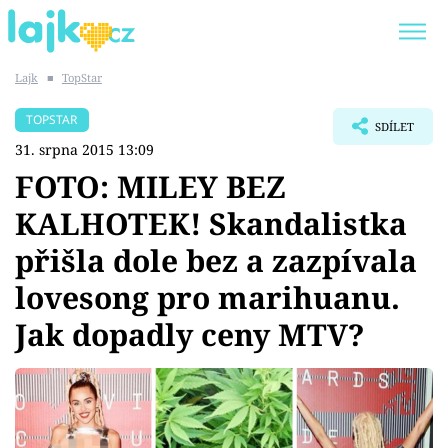
Lajk
■
TopStar
Trendy:
KARLOS VÉMOLA
ONLYFANS
TOPSTAR
SDÍLET
SHOPAHOLICADEL
CLASH OF THE STARS
31. srpna 2015 13:09
FOTO: MILEY BEZ
KALHOTEK! Skandalistka
přišla dole bez a zazpívala
Témata
lovesong pro marihuanu.
Showbyznys
Jak dopadly ceny MTV?
Youtubeři
Virály