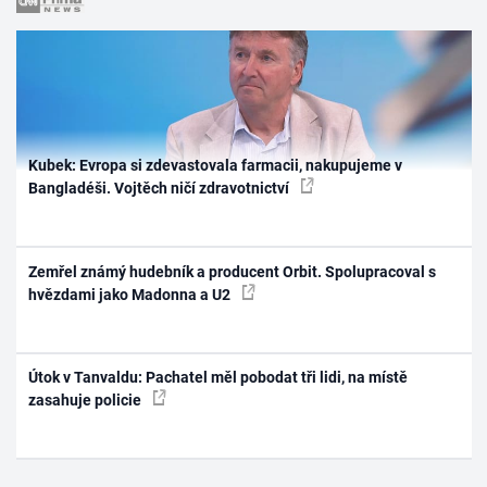
Kubek: Evropa si zdevastovala farmacii, nakupujeme v
Bangladéši. Vojtěch ničí zdravotnictví
Zemřel známý hudebník a producent Orbit. Spolupracoval s
hvězdami jako Madonna a U2
Útok v Tanvaldu: Pachatel měl pobodat tři lidi, na místě
zasahuje policie