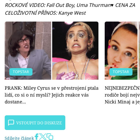
ROCKOVÉ VIDEO:
Fall Out Boy
, Uma Thurman♥ CENA ZA
CELOŽIVOTNÍ PŘÍNOS: Kanye West
TOPSTAR
TOPSTAR
PRANK: Miley Cyrus se v přestrojení ptala
NEJNEBEZPEČNĚ
lidí, co si o ní myslí? Jejich reakce vás
rodiče bojí nejv
dostane...
Nicki Minaj a j
VSTOUPIT DO DISKUZE
Sdílejte článek