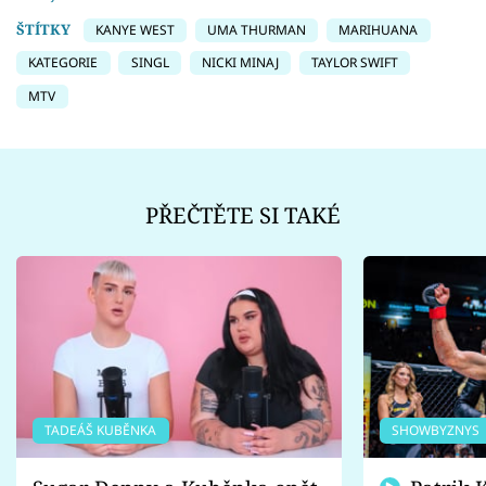
ŠTÍTKY
KANYE WEST
UMA THURMAN
MARIHUANA
KATEGORIE
SINGL
NICKI MINAJ
TAYLOR SWIFT
MTV
PŘEČTĚTE SI TAKÉ
TADEÁŠ KUBĚNKA
SHOWBYZNYS