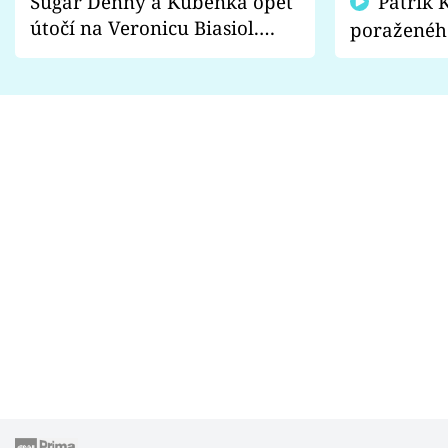
Sugar Denny a Kuběnka opět
Patrik Kincl se zastal
útočí na Veronicu Biasiol.
poraženéh
Proč je podle nich falešná a
fanoušci n
lže o své nevěře?