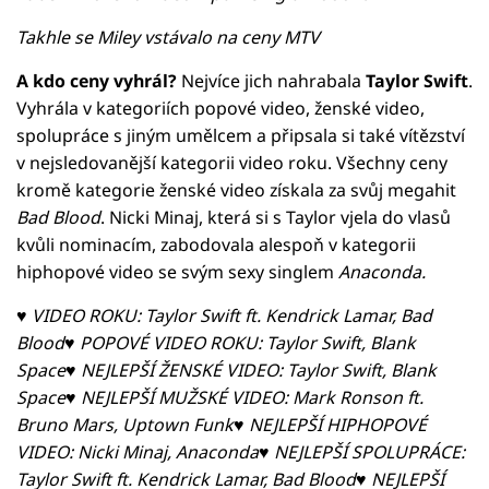
Takhle se Miley vstávalo na ceny MTV
A kdo ceny vyhrál?
Nejvíce jich nahrabala
Taylor Swift
.
Vyhrála v kategoriích popové video, ženské video,
spolupráce s jiným umělcem a připsala si také vítězství
v nejsledovanější kategorii video roku. Všechny ceny
kromě kategorie ženské video získala za svůj megahit
Bad Blood
. Nicki Minaj, která si s Taylor vjela do vlasů
kvůli nominacím, zabodovala alespoň v kategorii
hiphopové video se svým sexy singlem
Anaconda.
♥ VIDEO ROKU: Taylor Swift ft. Kendrick Lamar,
Bad
Blood♥ POPOVÉ VIDEO ROKU:
Taylor Swift
, Blank
Space♥ NEJLEPŠÍ ŽENSKÉ VIDEO:
Taylor Swift
, Blank
Space♥ NEJLEPŠÍ MUŽSKÉ VIDEO:
Mark Ronson ft.
Bruno Mars
, Uptown Funk♥ NEJLEPŠÍ HIPHOPOVÉ
VIDEO:
Nicki Minaj
, Anaconda♥ NEJLEPŠÍ SPOLUPRÁCE:
Taylor Swift ft. Kendrick Lamar
, Bad Blood♥ NEJLEPŠÍ