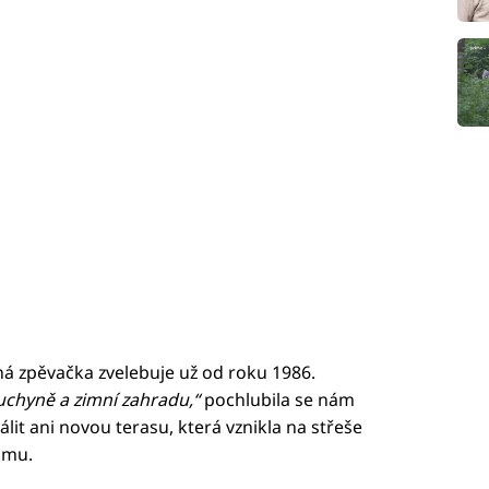
ná zpěvačka zvelebuje už od roku 1986.
uchyně a zimní zahradu,“
pochlubila se nám
it ani novou terasu, která vznikla na střeše
omu.