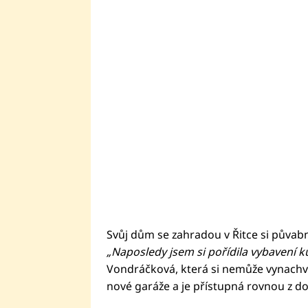
Svůj dům se zahradou v Řitce si půvab
„Naposledy jsem si pořídila vybavení k
Vondráčková, která si nemůže vynachvál
nové garáže a je přístupná rovnou z d