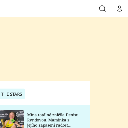
Vyhledávání
Můj 
Prima+
CNN Prima News
Prima Fresh
Prima Living
Prima Zoom
 THE STARS
Prima Lajk
Mína totálně zničila Denisu
Ryndovou. Maminka z
Sledujte nás
jejího zápasení radost