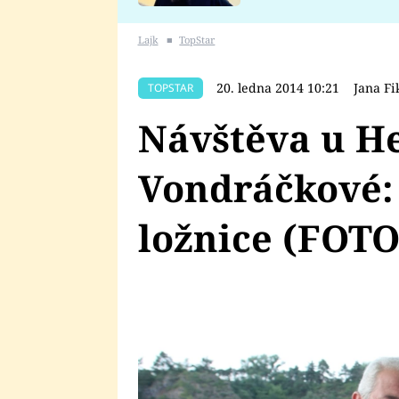
se v Plzni stalo
Lajk
■
TopStar
20. ledna 2014 10:21
Jana Fi
TOPSTAR
Návštěva u H
Vondráčkové: 
ložnice (FOT