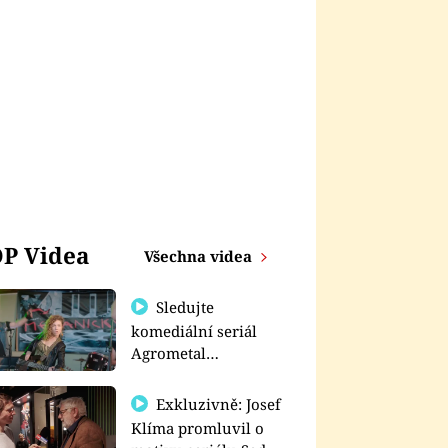
P Videa
Všechna videa
Sledujte
komediální seriál
Agrometal
exkluzivně na
prima+
Exkluzivně: Josef
Klíma promluvil o