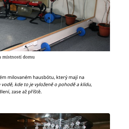
ch místností domu
vém milovaném hausbótu, který mají na
vodě, kde to je vyloženě o pohodě a klidu,
ení, zase až příště.