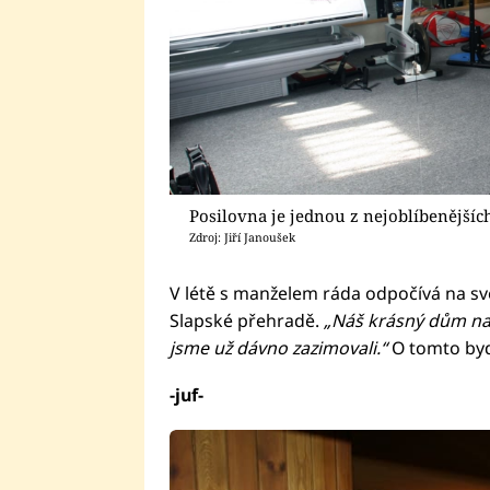
Posilovna je jednou z nejoblíbenější
Zdroj: Jiří Janoušek
V létě s manželem ráda odpočívá na s
Slapské přehradě.
„Náš krásný dům na 
jsme už dávno zazimovali.“
O tomto bydl
-juf-