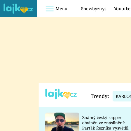
Menu
Showbyznys
Youtube
Youtuberky
Youtubeři
SHOPAHOLICADEL
FATTYPILLOW
ANNA ŠULC
FREESCOOT
SUGAR DENNY
ADAM KAJUMI
LADUŠKA
TADEÁŠ KUBĚNKA
DOMINIKA
DATEL
Trendy:
KARLO
MYSLIVCOVÁ
Známý český rapper
obviněn ze znásilnění:
Parťák Řezníka vysvětlil, 