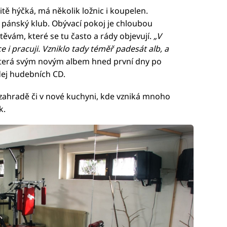
tě hýčká, má několik ložnic i koupelen.
 pánský klub. Obývací pokoj je chloubou
vám, které se tu často a rády objevují.
„V
 i pracuji. Vzniklo tady téměř padesát alb, a
která svým novým albem hned první dny po
dej hudebních CD.
zahradě či v nové kuchyni, kde vzniká mnoho
k.