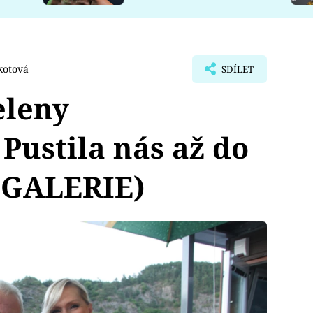
kotová
SDÍLET
eleny
Pustila nás až do
OGALERIE)