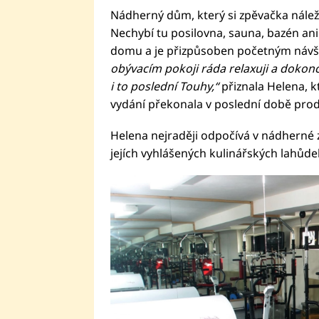
Nádherný dům, který si zpěvačka náleži
Nechybí tu posilovna, sauna, bazén ani
domu a je přizpůsoben početným návště
obývacím pokoji ráda relaxuji a dokonce
i to poslední Touhy,“
přiznala Helena, 
vydání překonala v poslední době pro
Helena nejraději odpočívá v nádherné 
jejích vyhlášených kulinářských lahůde