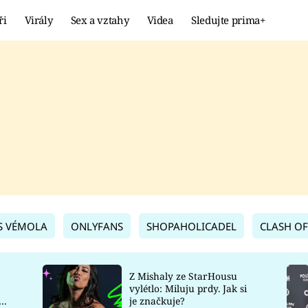
ři
Virály
Sex a vztahy
Videa
Sledujte prima+
Showbyznys
Extrém
VIRÁLY
KURIOZITY
VIDEA
KVÍZY
S VÉMOLA
ONLYFANS
SHOPAHOLICADEL
CLASH OF
Z Mishaly ze StarHousu
vylétlo: Miluju prdy. Jak si
co
je značkuje?