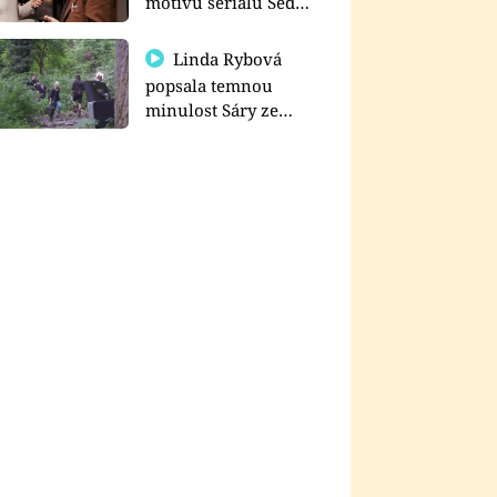
motivu seriálu Sedm
schodů k moci
Linda Rybová
popsala temnou
minulost Sáry ze
seriálu Zákony vlka