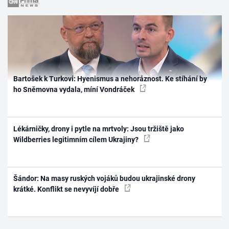
Bartošek k Turkovi: Hyenismus a nehoráznost. Ke stíhání by
ho Sněmovna vydala, míní Vondráček
Lékárničky, drony i pytle na mrtvoly: Jsou tržiště jako
Wildberries legitimním cílem Ukrajiny?
Šándor: Na masy ruských vojáků budou ukrajinské drony
krátké. Konflikt se nevyvíjí dobře