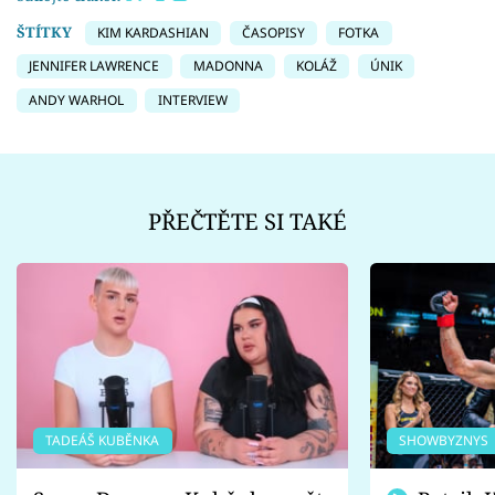
ŠTÍTKY
KIM KARDASHIAN
ČASOPISY
FOTKA
JENNIFER LAWRENCE
MADONNA
KOLÁŽ
ÚNIK
ANDY WARHOL
INTERVIEW
PŘEČTĚTE SI TAKÉ
TADEÁŠ KUBĚNKA
SHOWBYZNYS