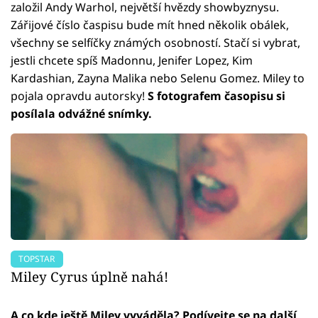
založil Andy Warhol, největší hvězdy showbyznysu.
Zářijové číslo časpisu bude mít hned několik obálek,
všechny se selfíčky známých osobností. Stačí si vybrat,
jestli chcete spíš Madonnu, Jenifer Lopez, Kim
Kardashian, Zayna Malika nebo Selenu Gomez. Miley to
pojala opravdu autorsky!
S fotografem časopisu si
posílala odvážné snímky.
TOPSTAR
Miley Cyrus úplně nahá!
A co kde ještě Miley vyváděla? Podívejte se na další