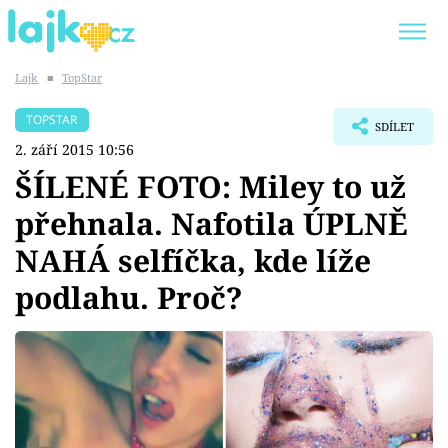
Lajk
■
TopStar
Trendy:
KARLOS VÉMOLA
ONLYFANS
TOPSTAR
SDÍLET
SHOPAHOLICADEL
CLASH OF THE STARS
2. září 2015 10:56
ŠÍLENÉ FOTO: Miley to už
přehnala. Nafotila ÚPLNĚ
NAHÁ selfíčka, kde líže
Témata
podlahu. Proč?
Showbyznys
Youtubeři
Virály