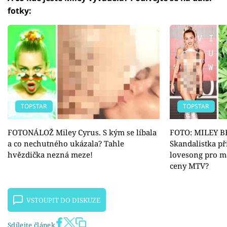
fotky:
TOPSTAR
TOPSTAR
FOTONÁLOŽ Miley Cyrus. S kým se líbala
FOTO: MILEY 
a co nechutného ukázala? Tahle
Skandalistka př
hvězdička nezná meze!
lovesong pro m
ceny MTV?
VSTOUPIT DO DISKUZE
Sdílejte článek