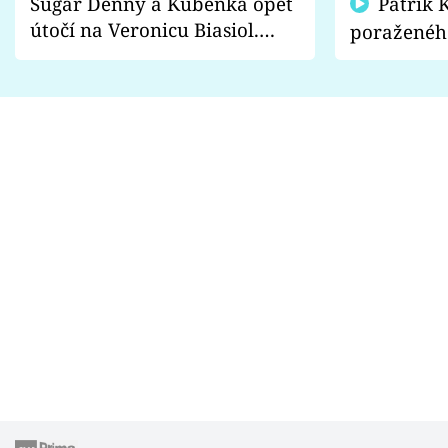
Sugar Denny a Kuběnka opět
Patrik Kincl se zastal
útočí na Veronicu Biasiol.
poraženéh
Proč je podle nich falešná a
fanoušci n
lže o své nevěře?