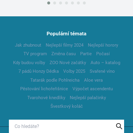
Populární témata
Jak zhubnout
Nejlepší filmy 2024
Nejlepší horory
TV program
Změna času
Partie
Počasí
Kdy budou volby
ZOO Nové začátky
Auto – katalog
7 pádů Honzy Dědka
Volby 2025
Svařené víno
Tatarák podle Pohlreicha
Aloe vera
Pěstování lichořeřišnice
Výpočet ascendentu
Tvarohové knedlíky
Nejlepší palačinky
Švestkový koláč