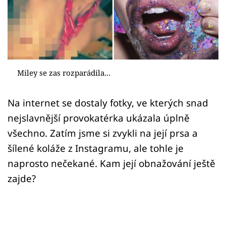
Sex a vztahy
Videa
Sledujte prima+
Miley se zas rozparádila...
Přihlášení
Na internet se dostaly fotky, ve kterých snad
nejslavnější provokatérka ukázala úplně
Sledujte nás
všechno. Zatím jsme si zvykli na její prsa a
šílené koláže z Instagramu, ale tohle je
naprosto nečekané. Kam její obnažování ještě
zajde?