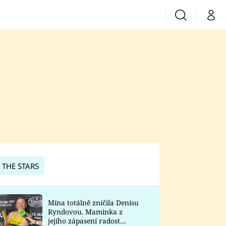
Vyhledávání
Můj 
Prima+
CNN Prima News
Prima Fresh
Prima Living
Prima Zoom
 THE STARS
Prima Lajk
Mína totálně zničila Denisu
Ryndovou. Maminka z
Sledujte nás
jejího zápasení radost