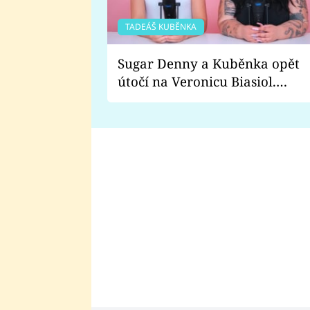
TADEÁŠ KUBĚNKA
Sugar Denny a Kuběnka opět
útočí na Veronicu Biasiol.
Proč je podle nich falešná a
lže o své nevěře?