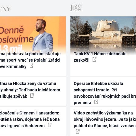
ma představila podzim: startuje
Tank KV-1 Němce dokonale
ma sport, vrací se Polabí, Zrádci
zaskočil
ové kriminálky
thiase Hložka ženy do vztahu
Operace Entebbe ukázala
dy uhnaly: Teď budu iniciátorem
schopnosti Izraele. Při
 slibuje zpěvák
osvobozování rukojmích padl br
premiéra
zloučení s Glenem Hansardem:
Video zachytilo výzkumníka na
outěná rakev, dojemná řeč Bona
okraji lávového jezera. Je to jak
zpěv Irglové s Vedderem
pohled do Slunce, hlásil vzruše