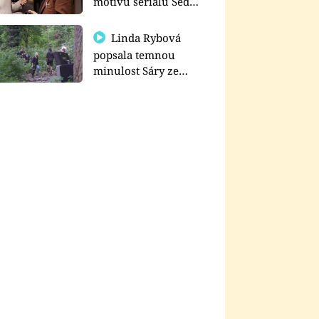
motivu seriálu Sedm
schodů k moci
Linda Rybová
popsala temnou
minulost Sáry ze
seriálu Zákony vlka