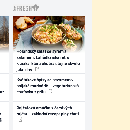
Holandský salát se sýrem a
salámem: Lahůdkářská retro
klasika, která chutná stejně skvěle
jako dřív
Květákové špízy se sezamem v
asijské marinádě – vegetariánská
atr
chuťovka z grilu
Rajčatová omáčka z čerstvých
o
rajčat – základní recept plný chuti
ně