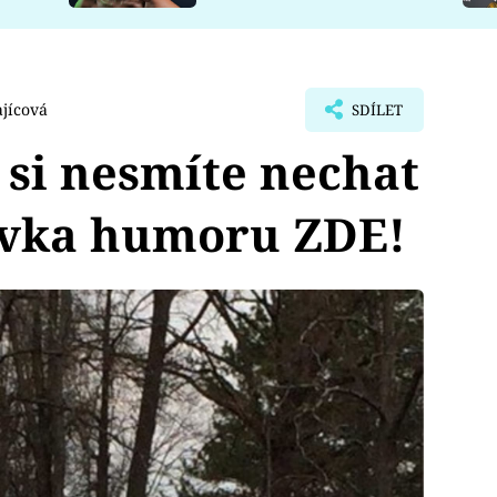
jícová
SDÍLET
 si nesmíte nechat
dávka humoru ZDE!