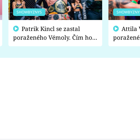
SHOWBYZNYS
SHOWBYZNY
Patrik Kincl se zastal
Attila Végh podpořil
poraženého Vémoly. Čím ho
poražené
fanoušci naštvali?
chce radě
s vítězem