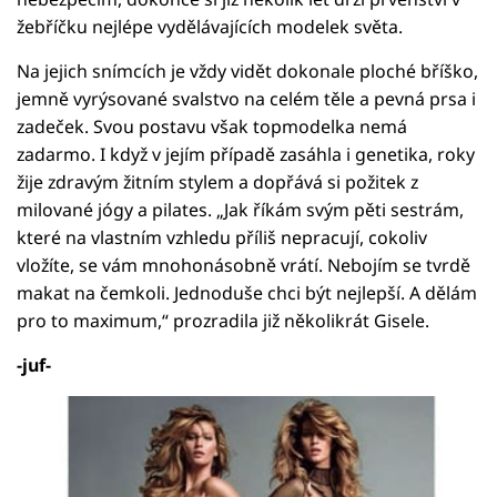
žebříčku nejlépe vydělávajících modelek světa.
Na jejich snímcích je vždy vidět dokonale ploché bříško,
jemně vyrýsované svalstvo na celém těle a pevná prsa i
zadeček. Svou postavu však topmodelka nemá
zadarmo. I když v jejím případě zasáhla i genetika, roky
žije zdravým žitním stylem a dopřává si požitek z
milované jógy a pilates. „Jak říkám svým pěti sestrám,
které na vlastním vzhledu příliš nepracují, cokoliv
vložíte, se vám mnohonásobně vrátí. Nebojím se tvrdě
makat na čemkoli. Jednoduše chci být nejlepší. A dělám
pro to maximum,“ prozradila již několikrát Gisele.
-juf-