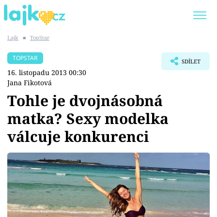
Lajk
■
TopStar
Trendy:
KARLOS VÉMOLA
ONLYFANS
TOPSTAR
SDÍLET
SHOPAHOLICADEL
CLASH OF THE STARS
16. listopadu 2013 00:30
Jana Fikotová
Tohle je dvojnásobná
matka? Sexy modelka
Témata
válcuje konkurenci
Showbyznys
Youtubeři
Virály