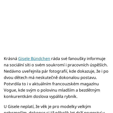
Krásná
Gisele Bündchen
ráda své fanoušky informuje
na sociální síti o svém soukromí i pracovních úspěších.
Nedávno uveřejnila pár fotografií, kde dokazuje, že i po
dvou dětech má neskutečně dokonalou postavu.
Potvrdila to i v aktuálním francouzském magazínu
Vogue, kde svým o polovinu mladším a bezdětným
konkurentkám doslova vypálila rybník.
U Gisele neplatí, že věk je pro modelky velkým
nebezpečím, dokonce si již několik let drží prvenství v