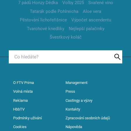
7 pádů Honzy Dědka
Volby 2025
Svařené víno
Tatarák podle Pohlreicha
Aloe vera
Pěstování lichořeřišnice
Výpočet ascendentu
Tvarohové knedlíky
Nejlepší palačinky
Švestkový koláč
O FTV Prima
Management
Volná místa
Press
Reklama
Castingy a výzvy
HbbTV
Kontakty
Podmínky užívání
Zpracování osobních údajů
Cookies
Nápověda