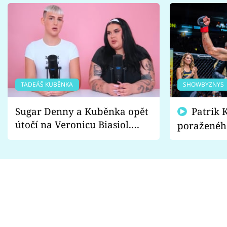
TADEÁŠ KUBĚNKA
SHOWBYZNYS
Sugar Denny a Kuběnka opět
Patrik Kincl se zastal
útočí na Veronicu Biasiol.
poraženéh
Proč je podle nich falešná a
fanoušci n
lže o své nevěře?