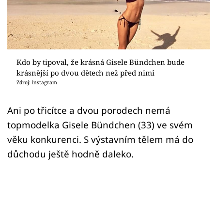
Sex a vztahy
Videa
Sledujte prima+
Kdo by tipoval, že krásná Gisele Bündchen bude
krásnější po dvou dětech než před nimi
Přihlášení
Zdroj: instagram
Ani po třicítce a dvou porodech nemá
Sledujte nás
topmodelka Gisele Bündchen (33) ve svém
věku konkurenci. S výstavním tělem má do
důchodu ještě hodně daleko.