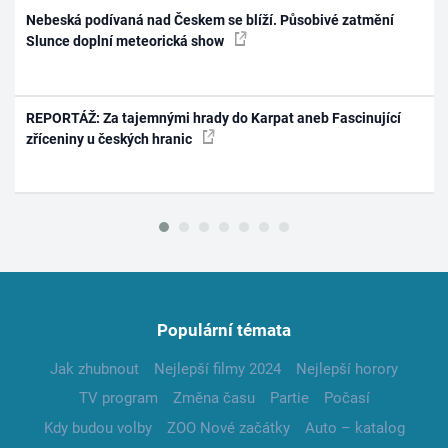
Nebeská podívaná nad Českem se blíží. Působivé zatmění
Slunce doplní meteorická show
REPORTÁŽ: Za tajemnými hrady do Karpat aneb Fascinující
zříceniny u českých hranic
Populární témata
Jak zhubnout
Nejlepší filmy 2024
Nejlepší horory
TV program
Změna času
Partie
Počasí
Kdy budou volby
ZOO Nové začátky
Auto – katalog