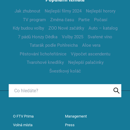
Jak zhubnout
Nejlepší filmy 2024
Nejlepší horory
TV program
Změna času
Partie
Počasí
Kdy budou volby
ZOO Nové začátky
Auto – katalog
7 pádů Honzy Dědka
Volby 2025
Svařené víno
Tatarák podle Pohlreicha
Aloe vera
Pěstování lichořeřišnice
Výpočet ascendentu
Tvarohové knedlíky
Nejlepší palačinky
Švestkový koláč
O FTV Prima
Management
Volná místa
Press