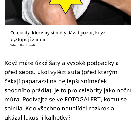
Sex a vztahy
Videa
Sledujte prima+
Celebrity, které by si měly dávat pozor, když
vystupují z auta!
Zdroj: Profimedia.cz
Přihlášení
Když máte úzké šaty a vysoké podpadky a
před sebou úkol vylézt auta (před kterým
Sledujte nás
čekají paparazzi na nejlepší snímeček
spodního prádla), je to pro celebrity jako noční
můra. Podívejte se ve FOTOGALERII, komu se
splnila. Kdo všechno neuhlídal rozkrok a
ukázal luxusní kalhotky?