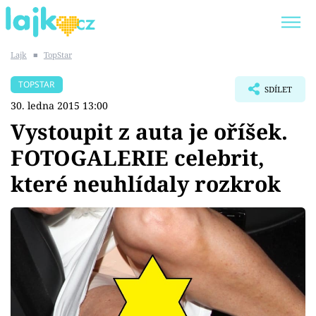
Lajk
■
TopStar
Trendy:
KARLOS VÉMOLA
ONLYFANS
TOPSTAR
SDÍLET
SHOPAHOLICADEL
CLASH OF THE STARS
30. ledna 2015 13:00
Vystoupit z auta je oříšek.
FOTOGALERIE celebrit,
které neuhlídaly rozkrok
Témata
Showbyznys
Youtubeři
Virály