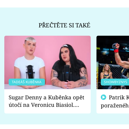
PŘEČTĚTE SI TAKÉ
TADEÁŠ KUBĚNKA
SHOWBYZNYS
Sugar Denny a Kuběnka opět
Patrik Kincl se zastal
útočí na Veronicu Biasiol.
poraženéh
Proč je podle nich falešná a
fanoušci n
lže o své nevěře?