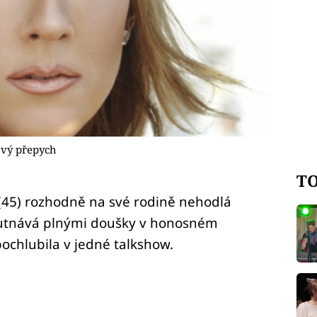
ový přepych
TO
(45) rozhodně na své rodině nehodlá
chutnává plnými doušky v honosném
ochlubila v jedné talkshow.