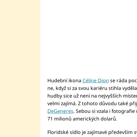
Hudební ikona
Céline Dion
se ráda poc
ne, když si za svou kariéru stihla vydě
hudby sice už není na nejvyšších míst
velmi zajímá. Z tohoto důvodu také př
DeGeneres
. Sebou si vzala i fotografi
71 milionů amerických dolarů.
Floridské sídlo je zajímavé především