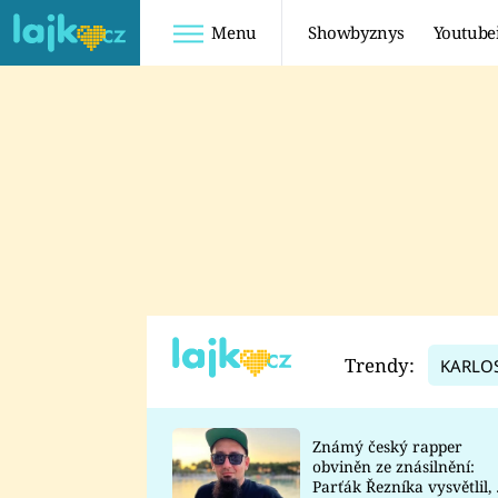
Menu
Showbyznys
Youtube
Youtuberky
Youtubeři
SHOPAHOLICADEL
FATTYPILLOW
ANNA ŠULC
FREESCOOT
SUGAR DENNY
ADAM KAJUMI
LADUŠKA
TADEÁŠ KUBĚNKA
DOMINIKA
DATEL
Trendy:
KARLO
MYSLIVCOVÁ
Známý český rapper
obviněn ze znásilnění:
Parťák Řezníka vysvětlil, 