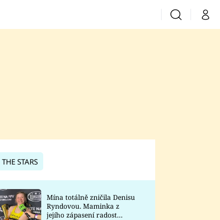
Vyhledávání
Můj 
Prima+
CNN Prima News
Prima Fresh
Prima Living
Prima Zoom
 THE STARS
Prima Lajk
Mína totálně zničila Denisu
Ryndovou. Maminka z
Sledujte nás
jejího zápasení radost