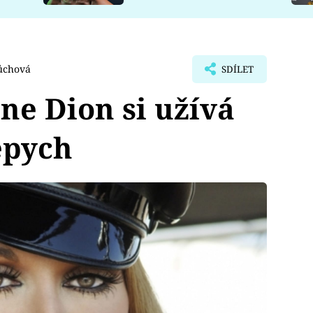
ůchová
SDÍLET
ne Dion si užívá
epych