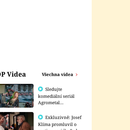
P Videa
Všechna videa
Sledujte
komediální seriál
Agrometal
exkluzivně na
prima+
Exkluzivně: Josef
Klíma promluvil o