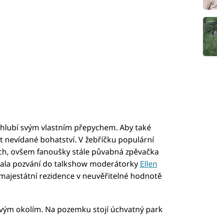
hlubí svým vlastním přepychem. Aby také
lat nevídané bohatství. V žebříčku populární
ech, ovšem fanoušky stále půvabná zpěvačka
ijala pozvání do talkshow moderátorky
Ellen
e majestátní rezidence v neuvěřitelné hodnotě
 svým okolím. Na pozemku stojí úchvatný park