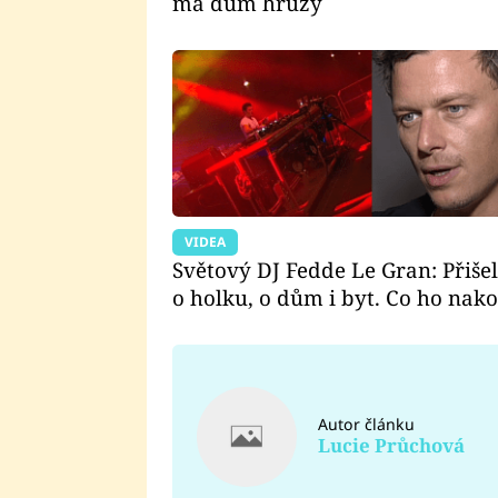
má dům hrůzy
VIDEA
Světový DJ Fedde Le Gran: Přišel
o holku, o dům i byt. Co ho nak
Autor článku
Lucie Průchová