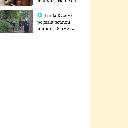
motivu seriálu Sedm
schodů k moci
Linda Rybová
popsala temnou
minulost Sáry ze
seriálu Zákony vlka