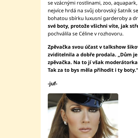
se vzácnými rostlinami, zoo, aquapark, 
nejvíce hrdá na svůj obrovský šatník s
bohatou sbírku luxusní garderoby a d
své boty, protože všichni víte, jak stř
pochválila se Céline v rozhovoru.
Zpěvačka svou účast v talkshow šikov
zviditelnila a dobře prodala. „Dům je
zpěvačka. Na to jí však moderátorka 
Tak za to bys měla přihodit i ty boty.
-juf-