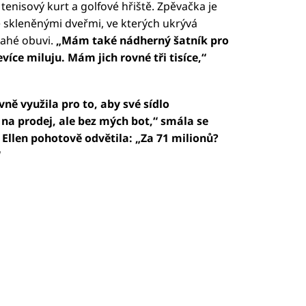
tenisový kurt a golfové hřiště. Zpěvačka je
e skleněnými dveřmi, ve kterých ukrývá
rahé obuvi.
„Mám také nádherný šatník pro
evíce miluju. Mám jich rovné tři tisíce,“
ně využila pro to, aby své sídlo
 na prodej, ale bez mých bot,“ smála se
Ellen pohotově odvětila: „Za 71 milionů?
“