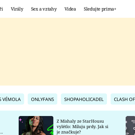
ři
Virály
Sex a vztahy
Videa
Sledujte prima+
Showbyznys
Extrém
VIRÁLY
KURIOZITY
VIDEA
KVÍZY
S VÉMOLA
ONLYFANS
SHOPAHOLICADEL
CLASH OF
Z Mishaly ze StarHousu
vylétlo: Miluju prdy. Jak si
co
je značkuje?