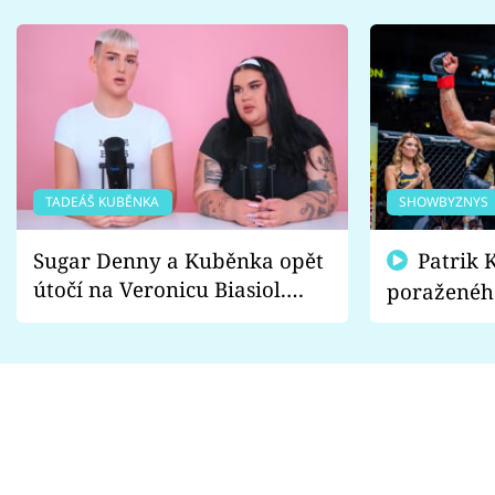
TADEÁŠ KUBĚNKA
SHOWBYZNYS
Sugar Denny a Kuběnka opět
Patrik Kincl se zastal
útočí na Veronicu Biasiol.
poraženéh
Proč je podle nich falešná a
fanoušci n
lže o své nevěře?