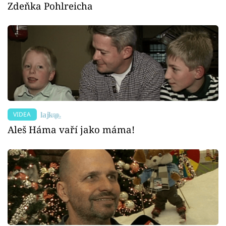
Zdeňka Pohlreicha
VIDEA
Aleš Háma vaří jako máma!