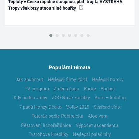
Teploty v Česku rapidně stoupnou, platí trojitá VÝSTRAHA.
Tropy však brzy utnou silné bouřky
Populární témata
Jak zhubnout
Nejlepší filmy 2024
Nejlepší horory
TV program
Změna času
Partie
Počasí
Kdy budou volby
ZOO Nové začátky
Auto – katalog
7 pádů Honzy Dědka
Volby 2025
Svařené víno
Tatarák podle Pohlreicha
Aloe vera
Pěstování lichořeřišnice
Výpočet ascendentu
Tvarohové knedlíky
Nejlepší palačinky