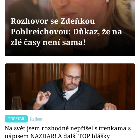
Sex a vztahy
Videa
Rozhovor se Zdeňkou
Pohlreichovou: Důkaz, že na
Sledujte prima+
zlé časy není sama!
Přihlášení
Sledujte nás
TOPSTAR
Na svět jsem rozhodně nepřišel s trenkama s
nápisem NAZDAR! A další TOP hlášky