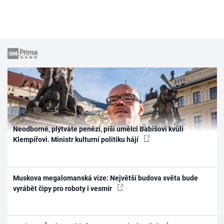
Neodborné, plýtváte penězi, píší umělci Babišovi kvůli
Klempířovi. Ministr kulturní politiku hájí
Muskova megalomanská vize: Největší budova světa bude
vyrábět čipy pro roboty i vesmír