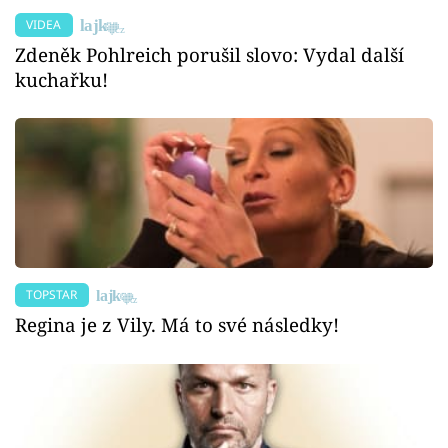
VIDEA
Zdeněk Pohlreich porušil slovo: Vydal další
kuchařku!
TOPSTAR
Regina je z Vily. Má to své následky!