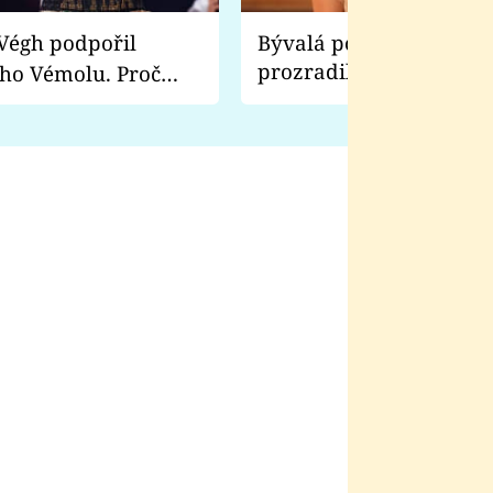
Bývalá pornoherečka
prozradila, co ji šokova
ho Vémolu. Proč
natáčení Euforie. Vážně
ji zápasit s ním než
bylo drsnější než hanba
 Kinclem?
filmy?