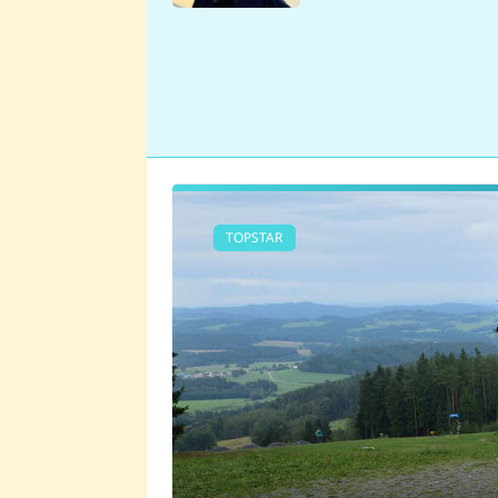
se v Plzni stalo
TOPSTAR