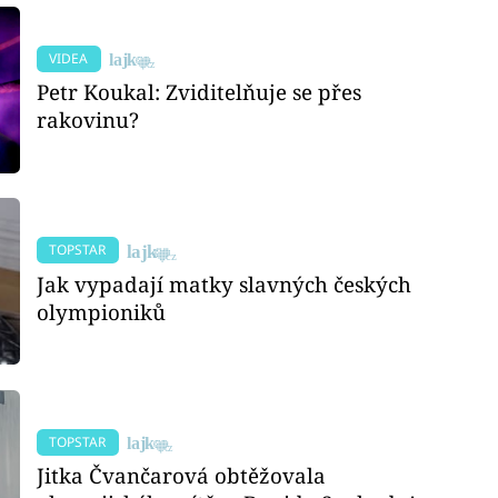
VIDEA
Petr Koukal: Zviditelňuje se přes
rakovinu?
TOPSTAR
Jak vypadají matky slavných českých
olympioniků
TOPSTAR
Jitka Čvančarová obtěžovala