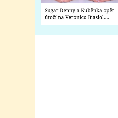
Sugar Denny a Kuběnka opět
útočí na Veronicu Biasiol.
Proč je podle nich falešná a
lže o své nevěře?