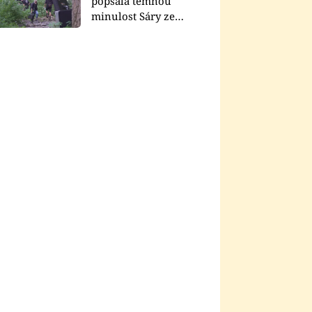
popsala temnou
minulost Sáry ze
seriálu Zákony vlka