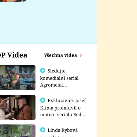
nemá
P Videa
Všechna videa
Sledujte
komediální seriál
Agrometal
exkluzivně na
prima+
Exkluzivně: Josef
Klíma promluvil o
motivu seriálu Sedm
schodů k moci
Linda Rybová