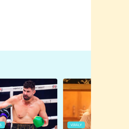
S
VIRÁLY