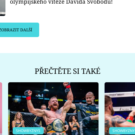
olympijského vítěze Davida Svobodu!
ZOBRAZIT DALŠÍ
PŘEČTĚTE SI TAKÉ
SHOWBYZNYS
SHOWBYZNY