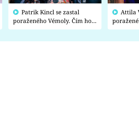
Patrik Kincl se zastal
Attila Végh podpořil
poraženého Vémoly. Čím ho
poražené
fanoušci naštvali?
chce radě
s vítězem