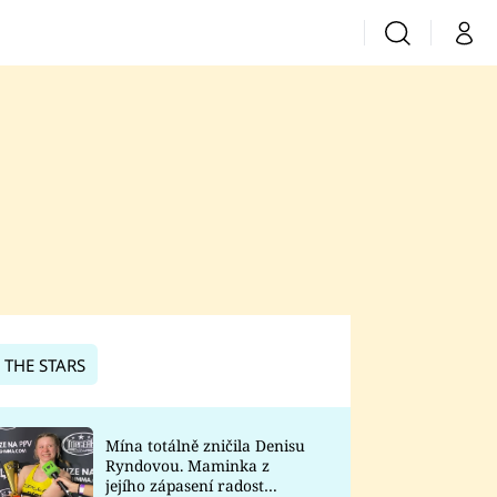
Vyhledávání
Můj 
Prima+
CNN Prima News
Prima Fresh
Prima Living
Prima Zoom
 THE STARS
Prima Lajk
Mína totálně zničila Denisu
Ryndovou. Maminka z
Sledujte nás
jejího zápasení radost