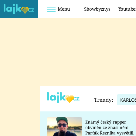
Menu
Showbyznys
Youtube
Youtuberky
Youtubeři
SHOPAHOLICADEL
FATTYPILLOW
ANNA ŠULC
FREESCOOT
SUGAR DENNY
ADAM KAJUMI
LADUŠKA
TADEÁŠ KUBĚNKA
DOMINIKA
DATEL
Trendy:
KARLO
MYSLIVCOVÁ
Známý český rapper
obviněn ze znásilnění:
Parťák Řezníka vysvětlil, 