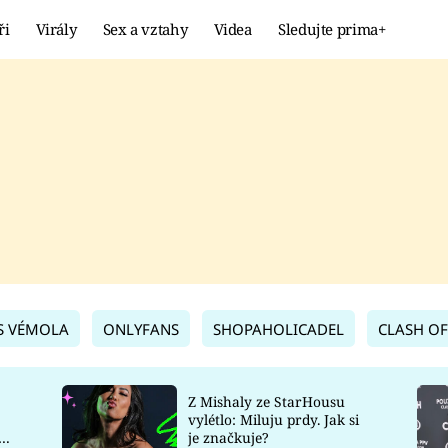
ři
Virály
Sex a vztahy
Videa
Sledujte prima+
Showbyznys
Extrém
VIRÁLY
KURIOZITY
VIDEA
KVÍZY
S VÉMOLA
ONLYFANS
SHOPAHOLICADEL
CLASH OF
Z Mishaly ze StarHousu
vylétlo: Miluju prdy. Jak si
co
je značkuje?