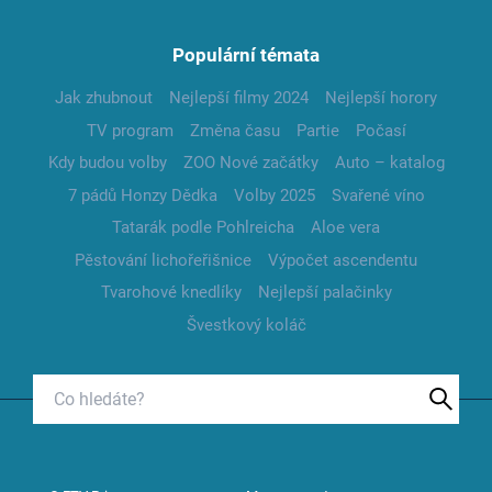
Populární témata
Jak zhubnout
Nejlepší filmy 2024
Nejlepší horory
TV program
Změna času
Partie
Počasí
Kdy budou volby
ZOO Nové začátky
Auto – katalog
7 pádů Honzy Dědka
Volby 2025
Svařené víno
Tatarák podle Pohlreicha
Aloe vera
Pěstování lichořeřišnice
Výpočet ascendentu
Tvarohové knedlíky
Nejlepší palačinky
Švestkový koláč