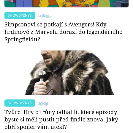
SHOWBYZNYS
Simpsonovi se potkají s Avengers! Kdy
hrdinové z Marvelu dorazí do legendárního
Springfieldu?
SHOWBYZNYS
Tvůrci Hry o trůny odhalili, které epizody
byste si měli pustit před finále znova. Jaký
obří spoiler vám utekl?