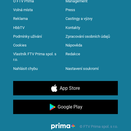
O FTV Prima
Management
Volná místa
Press
Reklama
Castingy a výzvy
HbbTV
Kontakty
Podmínky užívání
Zpracování osobních údajů
Cookies
Nápověda
Vlastník FTV Prima spol. s
Redakce
r.o.
Nahlásit chybu
Nastavení soukromí
App Store
Google Play
© FTV Prima spol. s r.o.