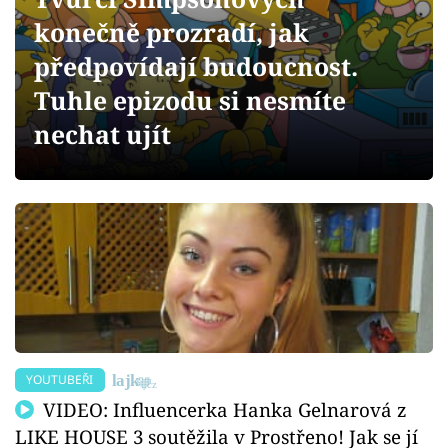
Sex a vztahy
konečně prozradí, jak
Videa
předpovídají budoucnost.
Tuhle epizodu si nesmíte
Sledujte prima+
nechat ujít
Přihlášení
Sledujte nás
YOUTUBEŘI
VIDEO: Influencerka Hanka Gelnarová z
LIKE HOUSE 3 soutěžila v Prostřeno! Jak se jí