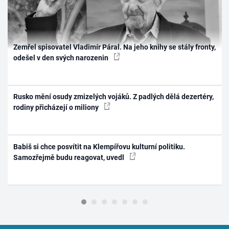
Zemřel spisovatel Vladimír Páral. Na jeho knihy se stály fronty,
odešel v den svých narozenin
Rusko mění osudy zmizelých vojáků. Z padlých dělá dezertéry,
rodiny přicházejí o miliony
Babiš si chce posvítit na Klempířovu kulturní politiku.
Samozřejmě budu reagovat, uvedl