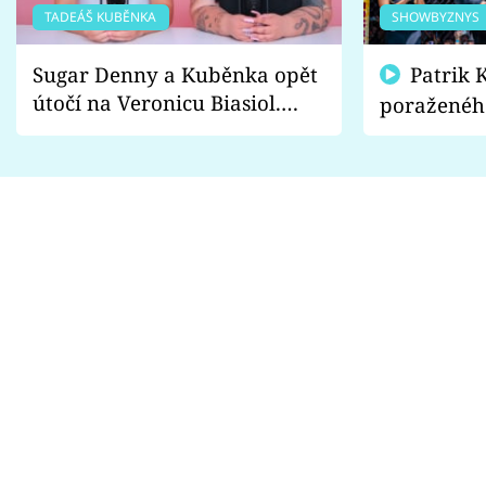
TADEÁŠ KUBĚNKA
SHOWBYZNYS
Sugar Denny a Kuběnka opět
Patrik Kincl se zastal
útočí na Veronicu Biasiol.
poraženéh
Proč je podle nich falešná a
fanoušci n
lže o své nevěře?