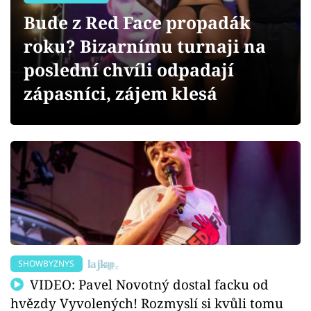
Sex a vztahy
Bude z Red Face propadák
Videa
roku? Bizarnímu turnaji na
poslední chvíli odpadají
Sledujte prima+
zápasníci, zájem klesá
Přihlášení
Sledujte nás
SHOWBYZNYS
VIDEO: Pavel Novotný dostal facku od
hvězdy Vyvolených! Rozmyslí si kvůli tomu