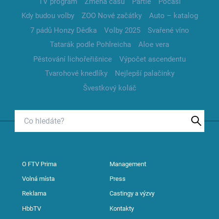
TV program
Změna času
Partie
Počasí
Kdy budou volby
ZOO Nové začátky
Auto – katalog
7 pádů Honzy Dědka
Volby 2025
Svařené víno
Tatarák podle Pohlreicha
Aloe vera
Pěstování lichořeřišnice
Výpočet ascendentu
Tvarohové knedlíky
Nejlepší palačinky
Švestkový koláč
O FTV Prima
Management
Volná místa
Press
Reklama
Castingy a výzvy
HbbTV
Kontakty