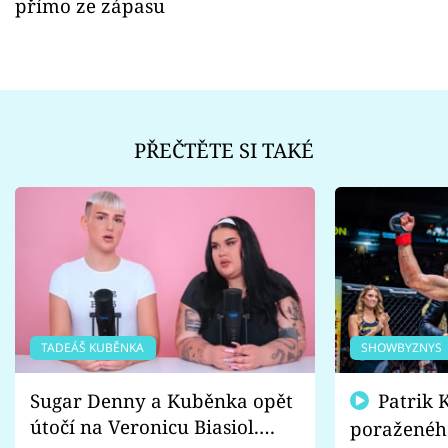
přímo ze zápasu
PŘEČTĚTE SI TAKÉ
TADEÁŠ KUBĚNKA
SHOWBYZNYS
Sugar Denny a Kuběnka opět
Patrik Kincl se zastal
útočí na Veronicu Biasiol.
poraženéh