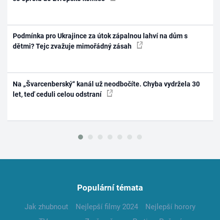
Podmínka pro Ukrajince za útok zápalnou lahví na dům s
dětmi? Tejc zvažuje mimořádný zásah
Na „Švarcenberský“ kanál už neodbočíte. Chyba vydržela 30
let, teď ceduli celou odstraní
Populární témata
Jak zhubnout
Nejlepší filmy 2024
Nejlepší horory