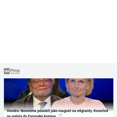
Vondra: Nesmíme působit jako magnet na migranty. Konečná
se opřela do Evropské komise