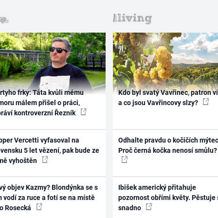
rtyho frky: Táta kvůli mému
Kdo byl svatý Vavřinec, patron v
oru málem přišel o práci,
a co jsou Vavřincovy slzy?
práví kontroverzní Řezník
per Vercetti vyfasoval na
Odhalte pravdu o kočičích mýtec
vensku 5 let vězení, pak bude ze
Proč černá kočka nenosí smůlu?
mě vyhoštěn
vý objev Kazmy? Blondýnka se s
Ibišek americký přitahuje
 vodí za ruce a fotí se na místě
pozornost obřími květy. Pěstuje 
ko Rosecká
snadno