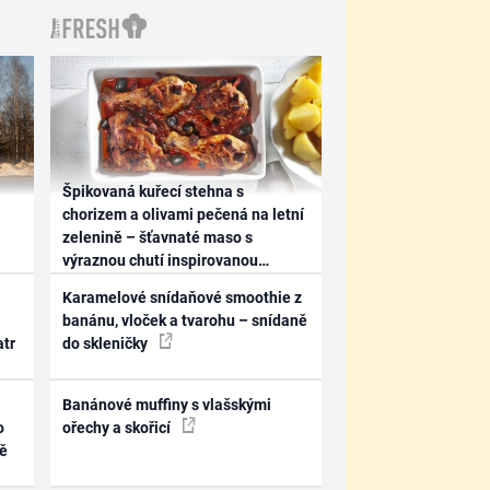
Špikovaná kuřecí stehna s
chorizem a olivami pečená na letní
zelenině – šťavnaté maso s
výraznou chutí inspirovanou
Španělskem
Karamelové snídaňové smoothie z
banánu, vloček a tvarohu – snídaně
atr
do skleničky
Banánové muffiny s vlašskými
o
ořechy a skořicí
ně