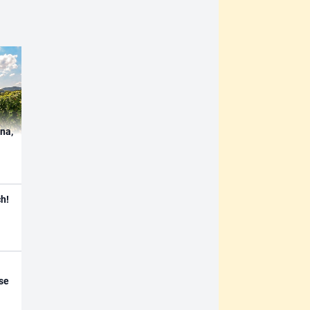
ína,
h!
se