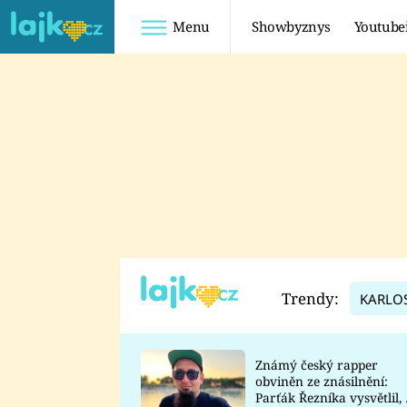
Menu
Showbyznys
Youtube
Youtuberky
Youtubeři
SHOPAHOLICADEL
FATTYPILLOW
ANNA ŠULC
FREESCOOT
SUGAR DENNY
ADAM KAJUMI
LADUŠKA
TADEÁŠ KUBĚNKA
DOMINIKA
DATEL
Trendy:
KARLO
MYSLIVCOVÁ
Známý český rapper
obviněn ze znásilnění:
Parťák Řezníka vysvětlil, 