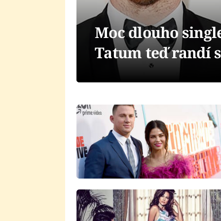
Moc dlouho singl
Tatum teď randí s 