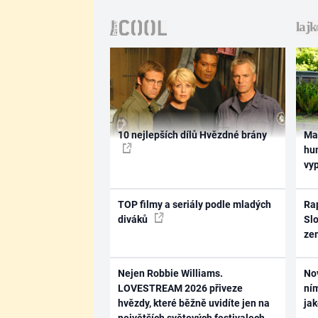
10 nejlepších dílů Hvězdné brány
Ma
hum
vy
TOP filmy a seriály podle mladých
Rap
diváků
Slo
ze
Nejen Robbie Williams.
No
LOVESTREAM 2026 přiveze
ním
hvězdy, které běžně uvidíte jen na
ja