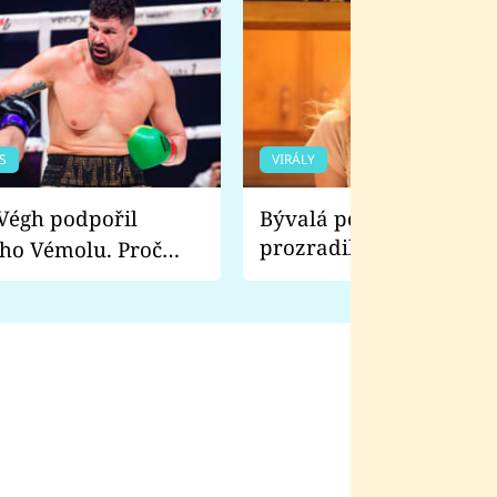
S
VIRÁLY
Bývalá pornoherečka
prozradila, co ji šokova
ho Vémolu. Proč
natáčení Euforie. Vážně
ji zápasit s ním než
bylo drsnější než hanba
 Kinclem?
filmy?