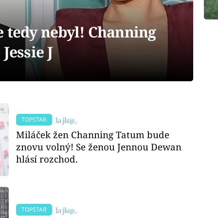
e tedy nebyl! Channing
Jessie J
TOPSTAR
Miláček žen Channing Tatum bude
znovu volný! Se ženou Jennou Dewan
hlásí rozchod.
TOPSTAR