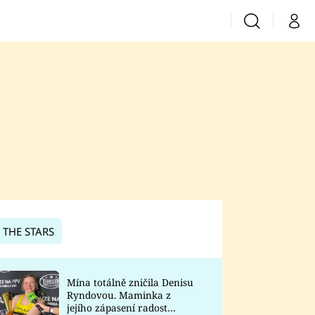
Vyhledávání
Můj 
Prima+
CNN Prima News
Prima Fresh
Prima Living
Prima Zoom
 THE STARS
Prima Lajk
Mína totálně zničila Denisu
Ryndovou. Maminka z
Sledujte nás
jejího zápasení radost