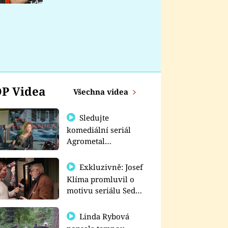
nemá
P Videa
Všechna videa
Sledujte
komediální seriál
Agrometal
exkluzivně na
prima+
Exkluzivně: Josef
Klíma promluvil o
motivu seriálu Sedm
schodů k moci
Linda Rybová