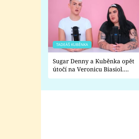
TADEÁŠ KUBĚNKA
Sugar Denny a Kuběnka opět
útočí na Veronicu Biasiol.
Proč je podle nich falešná a
lže o své nevěře?