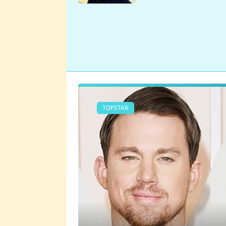
se v Plzni stalo
TOPSTAR