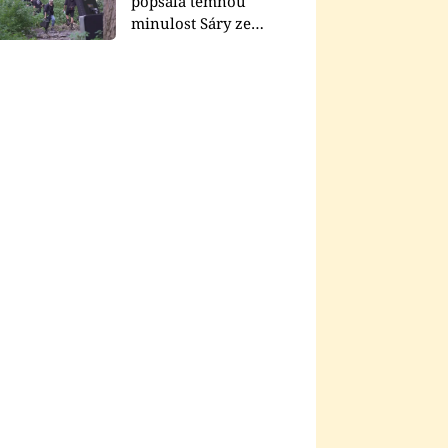
popsala temnou
minulost Sáry ze
seriálu Zákony vlka