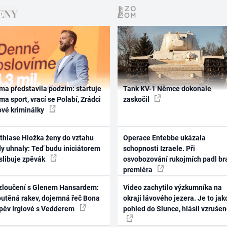
ma představila podzim: startuje
Tank KV-1 Němce dokonale
ma sport, vrací se Polabí, Zrádci
zaskočil
ové kriminálky
thiase Hložka ženy do vztahu
Operace Entebbe ukázala
dy uhnaly: Teď budu iniciátorem
schopnosti Izraele. Při
 slibuje zpěvák
osvobozování rukojmích padl br
premiéra
zloučení s Glenem Hansardem:
Video zachytilo výzkumníka na
outěná rakev, dojemná řeč Bona
okraji lávového jezera. Je to jak
zpěv Irglové s Vedderem
pohled do Slunce, hlásil vzruše