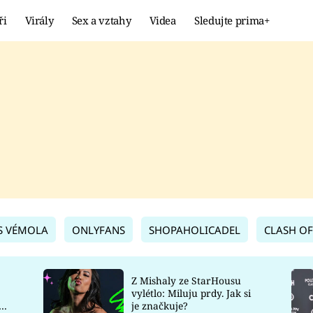
ři
Virály
Sex a vztahy
Videa
Sledujte prima+
Showbyznys
Extrém
VIRÁLY
KURIOZITY
VIDEA
KVÍZY
S VÉMOLA
ONLYFANS
SHOPAHOLICADEL
CLASH OF
Z Mishaly ze StarHousu
vylétlo: Miluju prdy. Jak si
co
je značkuje?