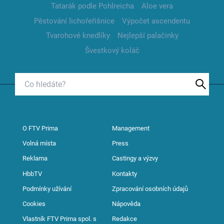
Tatarák podle Pohlreicha
Aloe vera
Pěstování lichořeřišnice
Výpočet ascendentu
Tvarohové knedlíky
Nejlepší palačinky
Švestkový koláč
O FTV Prima
Management
Volná místa
Press
Reklama
Castingy a výzvy
HbbTV
Kontakty
Podmínky užívání
Zpracování osobních údajů
Cookies
Nápověda
Vlastník FTV Prima spol. s
Redakce