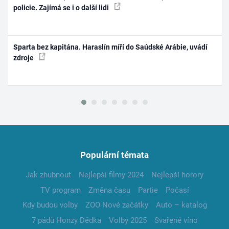
policie. Zajímá se i o další lidi
Sparta bez kapitána. Haraslín míří do Saúdské Arábie, uvádí
zdroje
Populární témata
Jak zhubnout
Nejlepší filmy 2024
Nejlepší horory
TV program
Změna času
Partie
Počasí
Kdy budou volby
ZOO Nové začátky
Auto – katalog
7 pádů Honzy Dědka
Volby 2025
Svařené víno