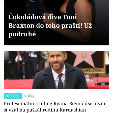
Sex a vztahy
Videa
Čokoládová diva Toni
Braxton do toho praští! Už
Sledujte prima+
podruhé
Přihlášení
Sledujte nás
TOPSTAR
Profesionální trolling Ryana Reynoldse: nyní
si vzal na paškál rodinu Kardashian