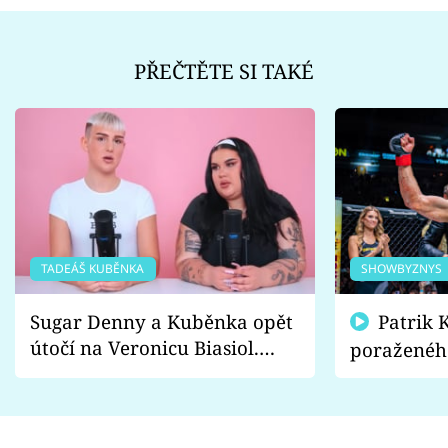
PŘEČTĚTE SI TAKÉ
TADEÁŠ KUBĚNKA
SHOWBYZNYS
Sugar Denny a Kuběnka opět
Patrik Kincl se zastal
útočí na Veronicu Biasiol.
poraženéh
Proč je podle nich falešná a
fanoušci n
lže o své nevěře?