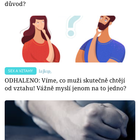
důvod?
SEX A VZTAHY
ODHALENO: Víme, co muži skutečně chtějí
od vztahu! Vážně myslí jenom na to jedno?