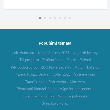
Populární témata
Jak zhubnout
Nejlepší filmy 2024
Nejlepší horory
TV program
Změna času
Partie
Počasí
Kdy budou volby
ZOO Nové začátky
Auto – katalog
7 pádů Honzy Dědka
Volby 2025
Svařené víno
Tatarák podle Pohlreicha
Aloe vera
Pěstování lichořeřišnice
Výpočet ascendentu
Tvarohové knedlíky
Nejlepší palačinky
Švestkový koláč