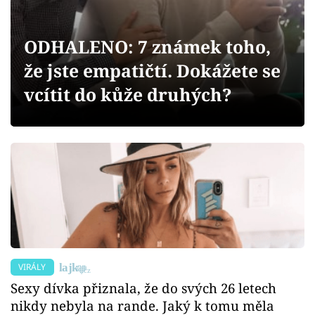
Sex a vztahy
Videa
ODHALENO: 7 známek toho,
že jste empatičtí. Dokážete se
Sledujte prima+
vcítit do kůže druhých?
Přihlášení
Sledujte nás
VIRÁLY
Sexy dívka přiznala, že do svých 26 letech
nikdy nebyla na rande. Jaký k tomu měla