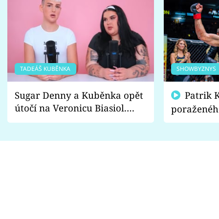
TADEÁŠ KUBĚNKA
SHOWBYZNYS
Sugar Denny a Kuběnka opět
Patrik Kincl se zastal
útočí na Veronicu Biasiol.
poraženéh
Proč je podle nich falešná a
fanoušci n
lže o své nevěře?