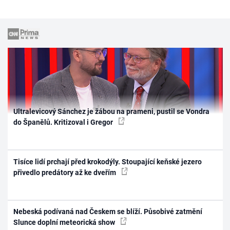
Ultralevicový Sánchez je žábou na prameni, pustil se Vondra
do Španělů. Kritizoval i Gregor
Tisíce lidí prchají před krokodýly. Stoupající keňské jezero
přivedlo predátory až ke dveřím
Nebeská podívaná nad Českem se blíží. Působivé zatmění
Slunce doplní meteorická show