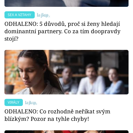
SEX A VZTAHY
ODHALENO: 5 důvodů, proč si ženy hledají
dominantní partnery. Co za tím doopravdy
stojí?
VIRÁLY
ODHALENO: Co rozhodně neříkat svým
blízkým? Pozor na tyhle chyby!