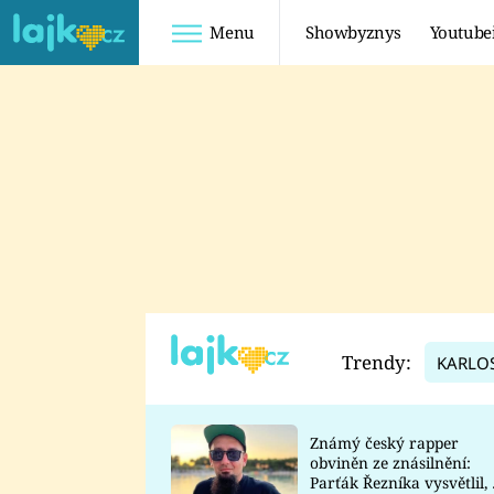
Menu
Showbyznys
Youtube
Youtuberky
Youtubeři
SHOPAHOLICADEL
FATTYPILLOW
ANNA ŠULC
FREESCOOT
SUGAR DENNY
ADAM KAJUMI
LADUŠKA
TADEÁŠ KUBĚNKA
DOMINIKA
DATEL
Trendy:
KARLO
MYSLIVCOVÁ
Známý český rapper
obviněn ze znásilnění:
Parťák Řezníka vysvětlil, 