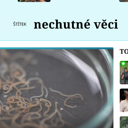
nechutné věci
ŠTÍTEK
TO