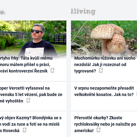
rtyho frky: Táta kvůli mému
Muchomůrku růžovku ani sucho
oru málem přišel o práci,
nezdolá! Jak ji rozeznat od
práví kontroverzní Řezník
tygrované?
per Vercetti vyfasoval na
V srpnu nezapomeňte přesadit
vensku 5 let vězení, pak bude ze
velkokvěté kosatce. Jak na to?
mě vyhoštěn
vý objev Kazmy? Blondýnka se s
Přerostlé okurky? Zkuste
 vodí za ruce a fotí se na místě
rychlokvašky nebo je naložte po
ko Rosecká
americku!