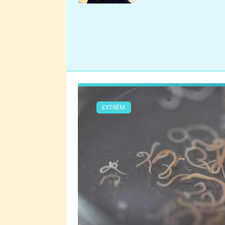
se v Plzni stalo
EXTRÉM