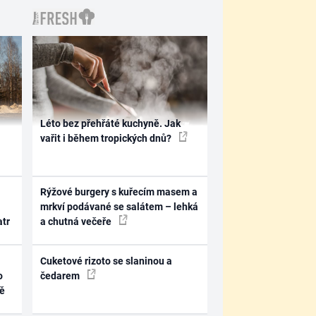
Léto bez přehřáté kuchyně. Jak
vařit i během tropických dnů?
Rýžové burgery s kuřecím masem a
mrkví podávané se salátem – lehká
atr
a chutná večeře
Cuketové rizoto se slaninou a
o
čedarem
ně