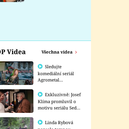
nemá
P Videa
Všechna videa
Sledujte
komediální seriál
Agrometal
exkluzivně na
prima+
Exkluzivně: Josef
Klíma promluvil o
motivu seriálu Sedm
schodů k moci
Linda Rybová