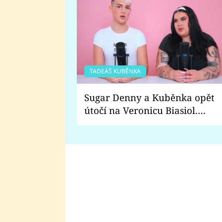
TADEÁŠ KUBĚNKA
Sugar Denny a Kuběnka opět
útočí na Veronicu Biasiol.
Proč je podle nich falešná a
lže o své nevěře?