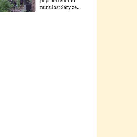
popsala temnou
minulost Sáry ze
seriálu Zákony vlka