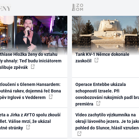
thiase Hložka ženy do vztahu
Tank KV-1 Němce dokonale
dy uhnaly: Teď budu iniciátorem
zaskočil
 slibuje zpěvák
zloučení s Glenem Hansardem:
Operace Entebbe ukázala
outěná rakev, dojemná řeč Bona
schopnosti Izraele. Při
zpěv Irglové s Vedderem
osvobozování rukojmích padl br
premiéra
ta a Jirka z AYTO spolu zkouší
Video zachytilo výzkumníka na
let. Válise mrzí, že ukázal
okraji lávového jezera. Je to jak
atné stránky
pohled do Slunce, hlásil vzruše