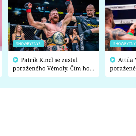
SHOWBYZNYS
SHOWBYZNY
Patrik Kincl se zastal
Attila Végh podpořil
poraženého Vémoly. Čím ho
poražené
fanoušci naštvali?
chce radě
s vítězem