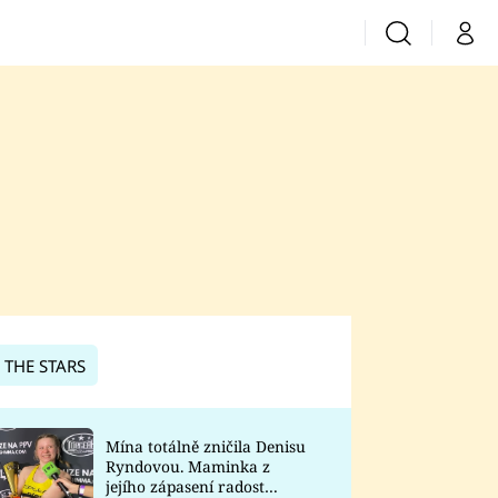
Vyhledávání
Můj 
Prima+
CNN Prima News
Prima Fresh
Prima Living
Prima Zoom
 THE STARS
Prima Lajk
Mína totálně zničila Denisu
Ryndovou. Maminka z
Sledujte nás
jejího zápasení radost