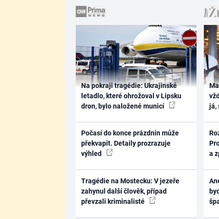
Na pokraji tragédie: Ukrajinské
Ma
letadlo, které ohrožoval v Lipsku
vž
dron, bylo naložené municí
já,
Počasí do konce prázdnin může
Ro
překvapit. Detaily prozrazuje
Pr
výhled
a 
Tragédie na Mostecku: V jezeře
Ane
zahynul další člověk, případ
byd
převzali kriminalisté
šp