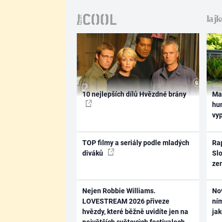
10 nejlepších dílů Hvězdné brány
Ma
hum
vy
TOP filmy a seriály podle mladých
Rap
diváků
Slo
ze
Nejen Robbie Williams.
No
LOVESTREAM 2026 přiveze
ním
hvězdy, které běžně uvidíte jen na
ja