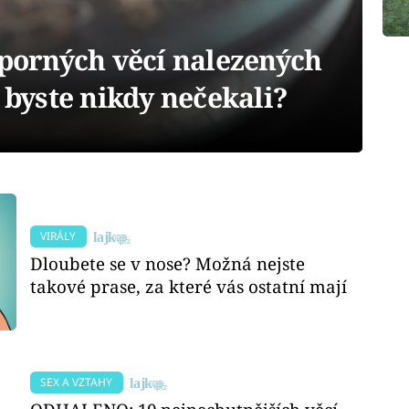
orných věcí nalezených
o byste nikdy nečekali?
VIRÁLY
Dloubete se v nose? Možná nejste
takové prase, za které vás ostatní mají
SEX A VZTAHY