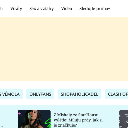
ři
Virály
Sex a vztahy
Videa
Sledujte prima+
Showbyznys
Extrém
VIRÁLY
KURIOZITY
VIDEA
KVÍZY
S VÉMOLA
ONLYFANS
SHOPAHOLICADEL
CLASH OF
Z Mishaly ze StarHousu
vylétlo: Miluju prdy. Jak si
co
je značkuje?