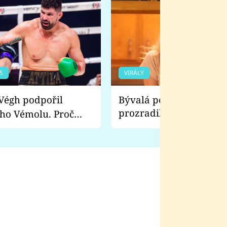
S
VIRÁLY
Bývalá pornoherečka
prozradila, co ji šokova
ho Vémolu. Proč
natáčení Euforie. Vážně
ji zápasit s ním než
bylo drsnější než hanba
 Kinclem?
filmy?