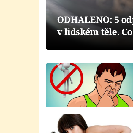
ODHALENO: 5 odp
v lidském těle. C