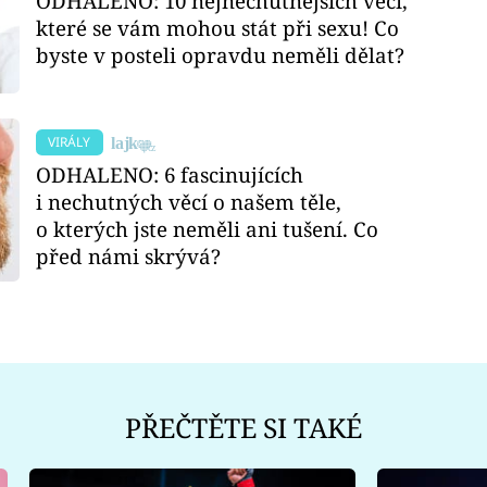
ODHALENO: 10 nejnechutnějších věcí,
které se vám mohou stát při sexu! Co
byste v posteli opravdu neměli dělat?
VIRÁLY
ODHALENO: 6 fascinujících
i nechutných věcí o našem těle,
o kterých jste neměli ani tušení. Co
před námi skrývá?
PŘEČTĚTE SI TAKÉ