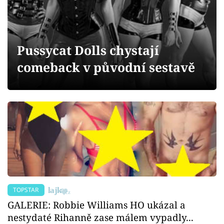
Sex a vztahy
Videa
Pussycat Dolls chystají
Sledujte prima+
comeback v původní sestavě
Přihlášení
Sledujte nás
TOPSTAR
GALERIE: Robbie Williams HO ukázal a
nestydaté Rihanně zase málem vypadly...