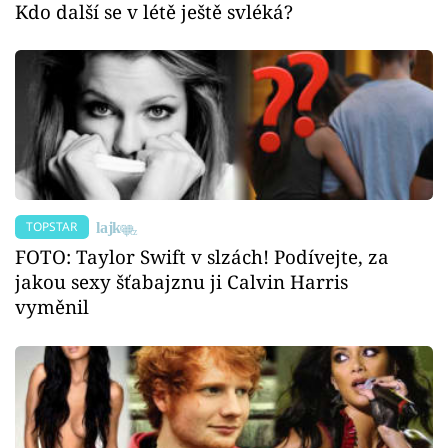
Kdo další se v létě ještě svléká?
TOPSTAR
FOTO: Taylor Swift v slzách! Podívejte, za
jakou sexy šťabajznu ji Calvin Harris
vyměnil