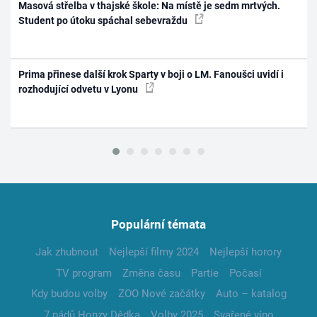
Masová střelba v thajské škole: Na místě je sedm mrtvých.
Student po útoku spáchal sebevraždu
Prima přinese další krok Sparty v boji o LM. Fanoušci uvidí i
rozhodující odvetu v Lyonu
Populární témata
Jak zhubnout
Nejlepší filmy 2024
Nejlepší horory
TV program
Změna času
Partie
Počasí
Kdy budou volby
ZOO Nové začátky
Auto – katalog
7 pádů Honzy Dědka
Volby 2025
Svařené víno