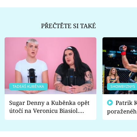
PŘEČTĚTE SI TAKÉ
TADEÁŠ KUBĚNKA
SHOWBYZNYS
Sugar Denny a Kuběnka opět
Patrik Kincl se zastal
útočí na Veronicu Biasiol.
poraženéh
Proč je podle nich falešná a
fanoušci n
lže o své nevěře?