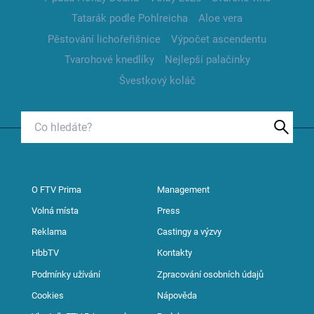
Tatarák podle Pohlreicha
Aloe vera
Pěstování lichořeřišnice
Výpočet ascendentu
Tvarohové knedlíky
Nejlepší palačinky
Švestkový koláč
O FTV Prima
Management
Volná místa
Press
Reklama
Castingy a výzvy
HbbTV
Kontakty
Podmínky užívání
Zpracování osobních údajů
Cookies
Nápověda