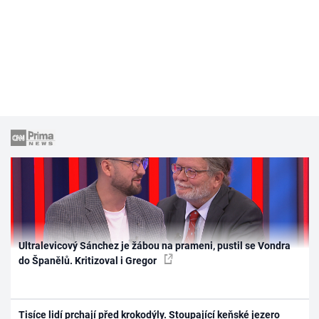
Ultralevicový Sánchez je žábou na prameni, pustil se Vondra
do Španělů. Kritizoval i Gregor
Tisíce lidí prchají před krokodýly. Stoupající keňské jezero