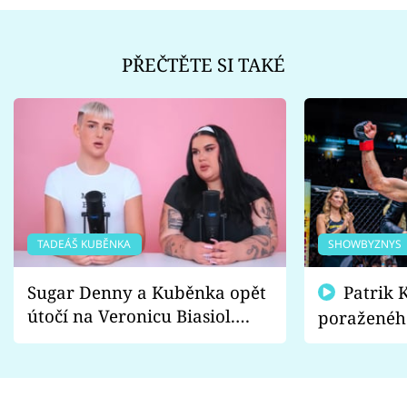
PŘEČTĚTE SI TAKÉ
TADEÁŠ KUBĚNKA
SHOWBYZNYS
Sugar Denny a Kuběnka opět
Patrik Kincl se zastal
útočí na Veronicu Biasiol.
poraženéh
Proč je podle nich falešná a
fanoušci n
lže o své nevěře?