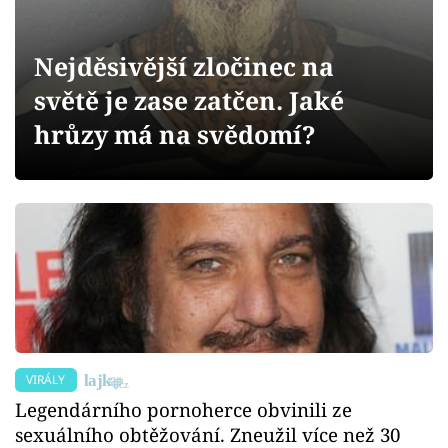
Sex a vztahy
Videa
Nejděsivější zločinec na
světě je zase zatčen. Jaké
Sledujte prima+
hrůzy má na svědomí?
Přihlášení
Sledujte nás
VIRÁLY
Legendárního pornoherce obvinili ze
sexuálního obtěžování. Zneužil více než 30