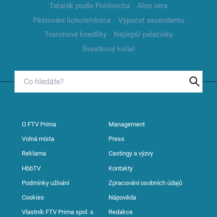
Tatarák podle Pohlreicha
Aloe vera
Pěstování lichořeřišnice
Výpočet ascendentu
Tvarohové knedlíky
Nejlepší palačinky
Švestkový koláč
O FTV Prima
Management
Volná místa
Press
Reklama
Castingy a výzvy
HbbTV
Kontakty
Podmínky užívání
Zpracování osobních údajů
Cookies
Nápověda
Vlastník FTV Prima spol. s
Redakce