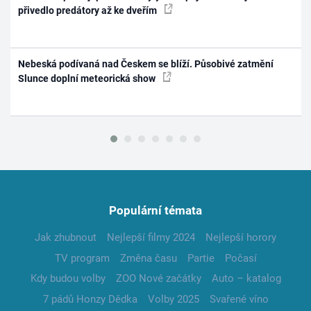
přivedlo predátory až ke dveřím
Nebeská podívaná nad Českem se blíží. Působivé zatmění
Slunce doplní meteorická show
Populární témata
Jak zhubnout
Nejlepší filmy 2024
Nejlepší horory
TV program
Změna času
Partie
Počasí
Kdy budou volby
ZOO Nové začátky
Auto – katalog
7 pádů Honzy Dědka
Volby 2025
Svařené víno