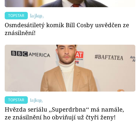
TOPSTAR
Osmdesátiletý komik Bill Cosby usvědčen ze
znásilnění!
TOPSTAR
Hvězda seriálu ‚‚Superdrbna‘‘ má namále,
ze znásilnění ho obviňují už čtyři ženy!