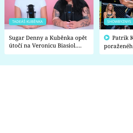
TADEÁŠ KUBĚNKA
SHOWBYZNYS
Sugar Denny a Kuběnka opět
Patrik Kincl se zastal
útočí na Veronicu Biasiol.
poraženéh
Proč je podle nich falešná a
fanoušci n
lže o své nevěře?