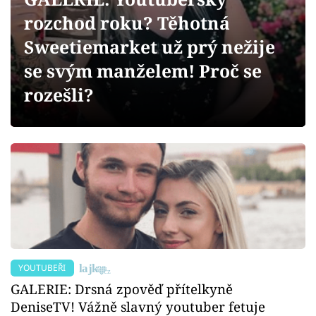
Sex a vztahy
rozchod roku? Těhotná
Videa
Sweetiemarket už prý nežije
se svým manželem! Proč se
Sledujte prima+
rozešli?
Přihlášení
Sledujte nás
YOUTUBEŘI
GALERIE: Drsná zpověď přítelkyně
DeniseTV! Vážně slavný youtuber fetuje