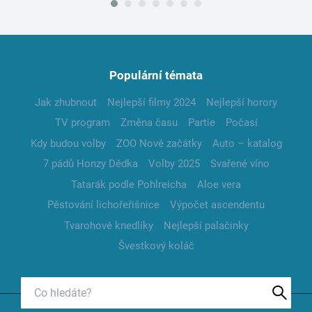
Populární témata
Jak zhubnout
Nejlepší filmy 2024
Nejlepší horory
TV program
Změna času
Partie
Počasí
Kdy budou volby
ZOO Nové začátky
Auto – katalog
7 pádů Honzy Dědka
Volby 2025
Svařené víno
Tatarák podle Pohlreicha
Aloe vera
Pěstování lichořeřišnice
Výpočet ascendentu
Tvarohové knedlíky
Nejlepší palačinky
Švestkový koláč