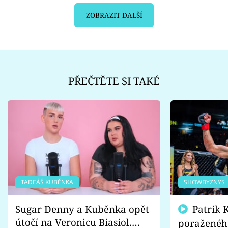
ZOBRAZIT DALŠÍ
PŘEČTĚTE SI TAKÉ
TADEÁŠ KUBĚNKA
SHOWBYZNYS
Sugar Denny a Kuběnka opět
Patrik Kincl se zastal
útočí na Veronicu Biasiol.
poraženéh