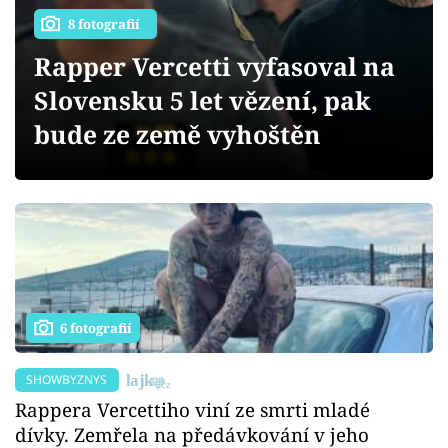
Sex a vztahy
8 fotografií
Videa
Rapper Vercetti vyfasoval na
Slovensku 5 let vězení, pak
Sledujte prima+
bude ze země vyhoštěn
Přihlášení
Sledujte nás
6 fotografií
SHOWBYZNYS
Rappera Vercettiho viní ze smrti mladé
dívky. Zemřela na předávkování v jeho