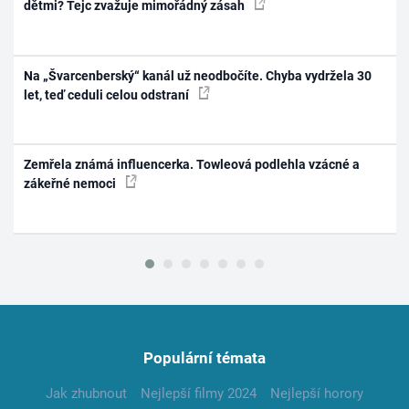
dětmi? Tejc zvažuje mimořádný zásah
Na „Švarcenberský“ kanál už neodbočíte. Chyba vydržela 30
let, teď ceduli celou odstraní
Zemřela známá influencerka. Towleová podlehla vzácné a
zákeřné nemoci
Populární témata
Jak zhubnout
Nejlepší filmy 2024
Nejlepší horory