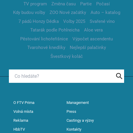
TV program
Změna času
Partie
Počasí
Kdy budou volby
ZOO Nové začátky
Auto – katalog
7 pádů Honzy Dědka
Volby 2025
Svařené víno
Tatarák podle Pohlreicha
Aloe vera
Pěstování lichořeřišnice
Výpočet ascendentu
Tvarohové knedlíky
Nejlepší palačinky
Švestkový koláč
O FTV Prima
Management
Volná místa
Press
Reklama
Castingy a výzvy
HbbTV
Kontakty