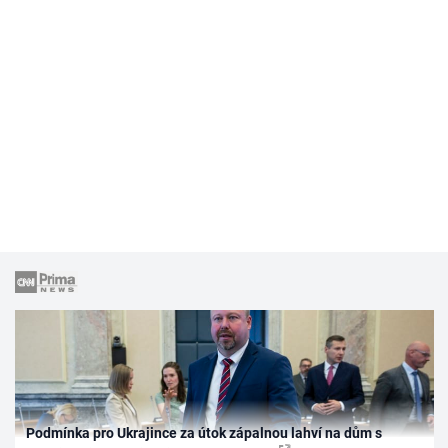
Podmínka pro Ukrajince za útok zápalnou lahví na dům s