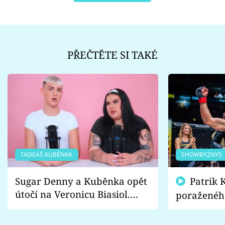
PŘEČTĚTE SI TAKÉ
TADEÁŠ KUBĚNKA
SHOWBYZNYS
Sugar Denny a Kuběnka opět
Patrik Kincl se zastal
útočí na Veronicu Biasiol.
poraženéh
Proč je podle nich falešná a
fanoušci n
lže o své nevěře?