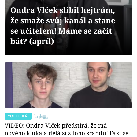
Sex a vztahy
Ondra Vlček slíbil hejtrům,
Videa
že smaže svůj kanál a stane
se učitelem! Máme se začít
Sledujte prima+
bát? (apríl)
Přihlášení
Sledujte nás
YOUTUBEŘI
VIDEO: Ondra Vlček předstírá, že má
nového kluka a dělá si z toho srandu! Fakt se