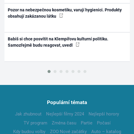
Pozor na nebezpečnou kosmetiku, varují hygienici. Produkty
obsahují zakázanou látku
Babiš si chce posvítit na Klempířovu kulturní politiku.
Samozřejmě budu reagovat, uvedl
Populární témata
Jak zhubnout
Nejlepší filmy 2024
Nejlepší horory
TV program
Změna času
Partie
Počasí
Kdy budou volby
ZOO Nové začátky
Auto – katalog