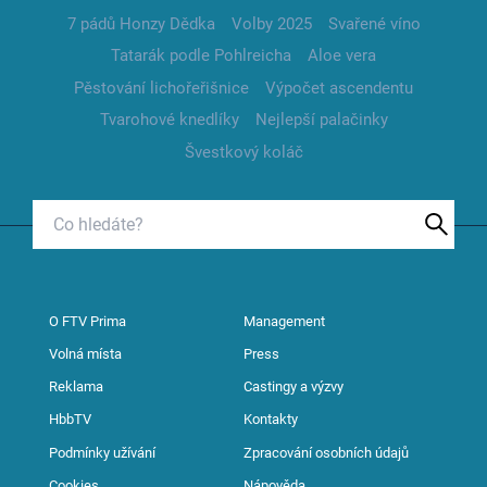
7 pádů Honzy Dědka
Volby 2025
Svařené víno
Tatarák podle Pohlreicha
Aloe vera
Pěstování lichořeřišnice
Výpočet ascendentu
Tvarohové knedlíky
Nejlepší palačinky
Švestkový koláč
O FTV Prima
Management
Volná místa
Press
Reklama
Castingy a výzvy
HbbTV
Kontakty
Podmínky užívání
Zpracování osobních údajů
Cookies
Nápověda