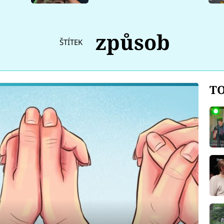
způsob
ŠTÍTEK
TO