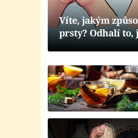
Víte, jakým způs
prsty? Odhalí to, 