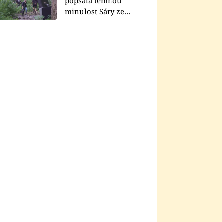
popsala temnou
minulost Sáry ze
seriálu Zákony vlka