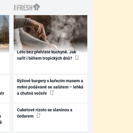
Léto bez přehřáté kuchyně. Jak
vařit i během tropických dnů?
Rýžové burgery s kuřecím masem a
mrkví podávané se salátem – lehká
atr
a chutná večeře
Cuketové rizoto se slaninou a
o
čedarem
ně