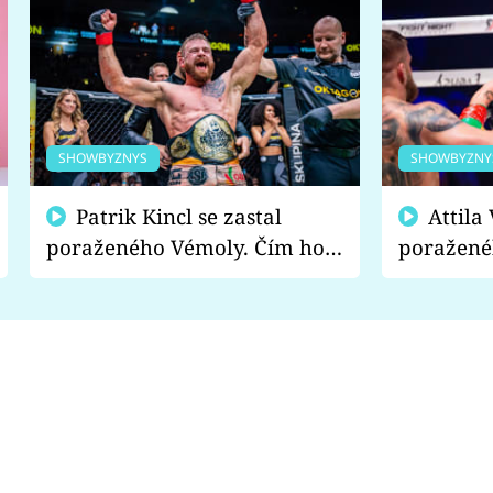
SHOWBYZNYS
SHOWBYZNY
Patrik Kincl se zastal
Attila Végh podpořil
poraženého Vémoly. Čím ho
poražené
fanoušci naštvali?
chce radě
s vítězem