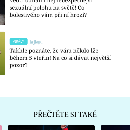
Vědci odhalili nejnebezpečnější
sexuální polohu na světě! Co
bolestivého vám při ní hrozí?
VIRÁLY
Takhle poznáte, že vám někdo lže
během 5 vteřin! Na co si dávat největší
pozor?
PŘEČTĚTE SI TAKÉ