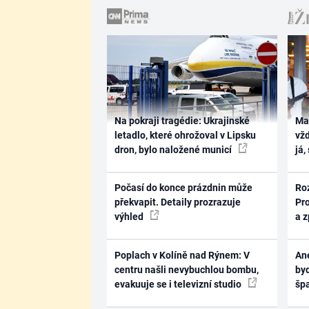
Na pokraji tragédie: Ukrajinské
Ma
letadlo, které ohrožoval v Lipsku
vž
dron, bylo naložené municí
já,
Počasí do konce prázdnin může
Ro
překvapit. Detaily prozrazuje
Pr
výhled
a 
Poplach v Kolíně nad Rýnem: V
Ane
centru našli nevybuchlou bombu,
byd
evakuuje se i televizní studio
šp