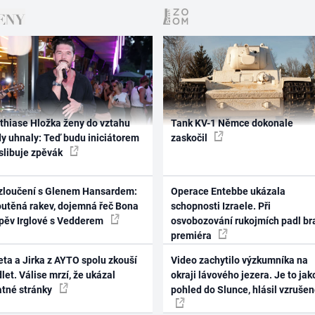
thiase Hložka ženy do vztahu
Tank KV-1 Němce dokonale
dy uhnaly: Teď budu iniciátorem
zaskočil
 slibuje zpěvák
zloučení s Glenem Hansardem:
Operace Entebbe ukázala
outěná rakev, dojemná řeč Bona
schopnosti Izraele. Při
zpěv Irglové s Vedderem
osvobozování rukojmích padl br
premiéra
ta a Jirka z AYTO spolu zkouší
Video zachytilo výzkumníka na
let. Válise mrzí, že ukázal
okraji lávového jezera. Je to jak
atné stránky
pohled do Slunce, hlásil vzruše