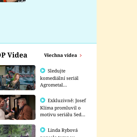
nemá
P Videa
Všechna videa
Sledujte
komediální seriál
Agrometal
exkluzivně na
prima+
Exkluzivně: Josef
Klíma promluvil o
motivu seriálu Sedm
schodů k moci
Linda Rybová