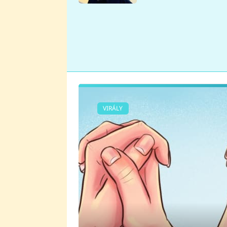
se v Plzni stalo
VIRÁLY