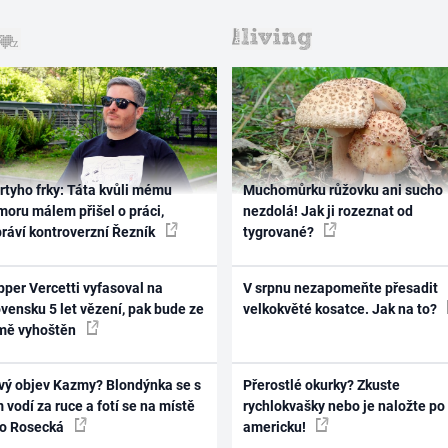
rtyho frky: Táta kvůli mému
Muchomůrku růžovku ani sucho
oru málem přišel o práci,
nezdolá! Jak ji rozeznat od
práví kontroverzní Řezník
tygrované?
per Vercetti vyfasoval na
V srpnu nezapomeňte přesadit
vensku 5 let vězení, pak bude ze
velkokvěté kosatce. Jak na to?
mě vyhoštěn
vý objev Kazmy? Blondýnka se s
Přerostlé okurky? Zkuste
 vodí za ruce a fotí se na místě
rychlokvašky nebo je naložte po
ko Rosecká
americku!