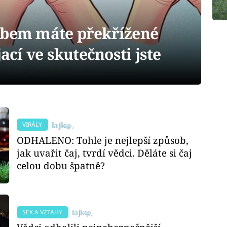
obem máte překřížené
jací ve skutečnosti jste
VIRÁLY
ODHALENO: Tohle je nejlepší způsob,
jak uvařit čaj, tvrdí vědci. Děláte si čaj
celou dobu špatně?
SEX A VZTAHY