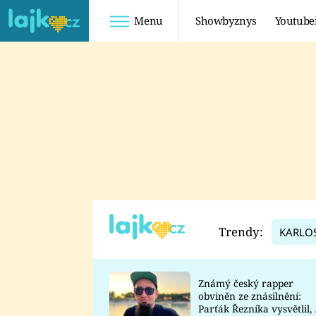
Menu
Showbyznys
Youtube
Youtuberky
Youtubeři
SHOPAHOLICADEL
FATTYPILLOW
ANNA ŠULC
FREESCOOT
SUGAR DENNY
ADAM KAJUMI
LADUŠKA
TADEÁŠ KUBĚNKA
DOMINIKA
DATEL
Trendy:
KARLO
MYSLIVCOVÁ
Známý český rapper
obviněn ze znásilnění:
Parťák Řezníka vysvětlil, 