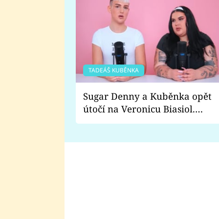
TADEÁŠ KUBĚNKA
Sugar Denny a Kuběnka opět
útočí na Veronicu Biasiol.
Proč je podle nich falešná a
lže o své nevěře?