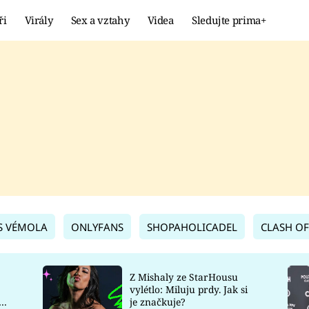
ři
Virály
Sex a vztahy
Videa
Sledujte prima+
Showbyznys
Extrém
VIRÁLY
KURIOZITY
VIDEA
KVÍZY
S VÉMOLA
ONLYFANS
SHOPAHOLICADEL
CLASH OF
Z Mishaly ze StarHousu
vylétlo: Miluju prdy. Jak si
co
je značkuje?