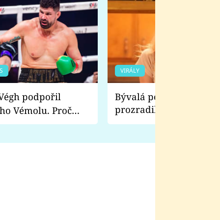
S
VIRÁLY
Bývalá pornoherečka
prozradila, co ji šokova
ho Vémolu. Proč
natáčení Euforie. Vážně
ji zápasit s ním než
bylo drsnější než hanba
 Kinclem?
filmy?