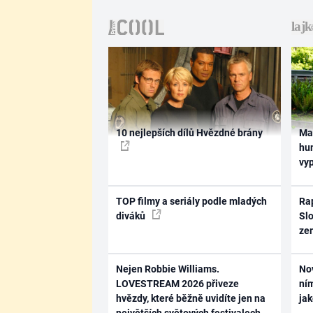
10 nejlepších dílů Hvězdné brány
Ma
hum
vy
TOP filmy a seriály podle mladých
Rap
diváků
Slo
ze
Nejen Robbie Williams.
No
LOVESTREAM 2026 přiveze
ním
hvězdy, které běžně uvidíte jen na
ja