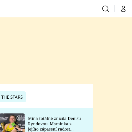
Vyhledávání
Můj 
Prima+
CNN Prima News
Prima Fresh
Prima Living
Prima Zoom
 THE STARS
Prima Lajk
Mína totálně zničila Denisu
Ryndovou. Maminka z
Sledujte nás
jejího zápasení radost