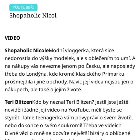
YOUTUBEŘI
Shopaholic Nicol
VIDEO
Shopaholic Nicole
Módní vloggerka, která sice
nedorostla do výšky modelek, ale s oblečením to umí. A
na nákupy vás nevezme jenom po Česku, ale naposledy
třeba do Londýna, kde kromě klasického Primarku
prošmejdila i jiné obchody. Navíc její videa nejsou jen o
nákupech, ale také o jejím životě.
Teri Blitzen
Kdo by neznal Teri Blitzen? Jestli jste ještě
neviděli žádné její video na YouTube, měli byste se
stydět. Tahle teenagerka vám povypráví o svém životě,
nebo dokonce o svém soukromí! Třeba ve videích
Divné věci o mně se dozvíte největší bizáry o oblíbené