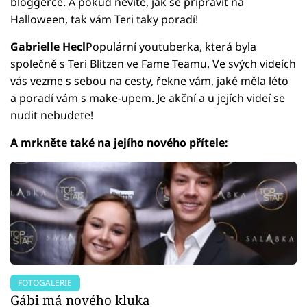
bloggerce. A pokud nevíte, jak se připravit na
Halloween, tak vám Teri taky poradí!
Gabrielle Hecl
Populární youtuberka, která byla
společně s Teri Blitzen ve Fame Teamu. Ve svých videích
vás vezme s sebou na cesty, řekne vám, jaké měla léto
a poradí vám s make-upem. Je akční a u jejích videí se
nudit nebudete!
A mrkněte také na jejího nového přítele:
FOTOGALERIE
Gábi má nového kluka