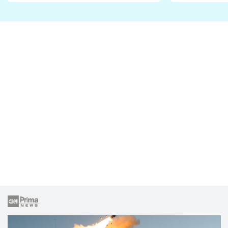
fanoušci n
lže o své nevěře?