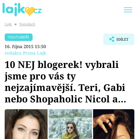
Lajk
■
Youtubeři
Trendy:
KARLOS VÉMOLA
ONLYFANS
YOUTUBEŘI
SDÍLET
SHOPAHOLICADEL
CLASH OF THE STARS
16. října 2015 15:50
redakce Prima Lajk
10 NEJ blogerek! vybrali
jsme pro vás ty
Témata
nejzajímavější. Teri, Gabi
Showbyznys
nebo Shopaholic Nicol a...
Youtubeři
Virály