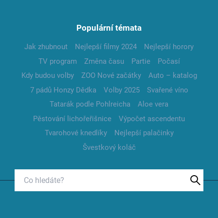
Populární témata
Jak zhubnout
Nejlepší filmy 2024
Nejlepší horory
TV program
Změna času
Partie
Počasí
Kdy budou volby
ZOO Nové začátky
Auto – katalog
7 pádů Honzy Dědka
Volby 2025
Svařené víno
Tatarák podle Pohlreicha
Aloe vera
Pěstování lichořeřišnice
Výpočet ascendentu
Tvarohové knedlíky
Nejlepší palačinky
Švestkový koláč