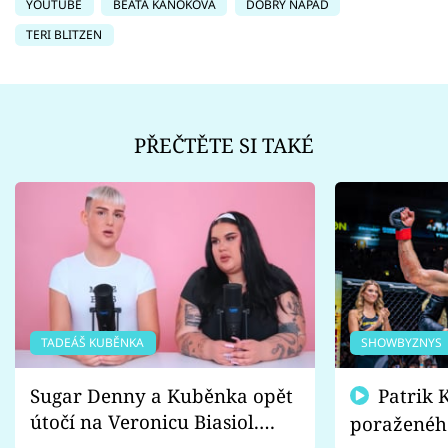
YOUTUBE
BEÁTA KAŇOKOVÁ
DOBRÝ NÁPAD
TERI BLITZEN
PŘEČTĚTE SI TAKÉ
TADEÁŠ KUBĚNKA
SHOWBYZNYS
Sugar Denny a Kuběnka opět
Patrik Kincl se zastal
útočí na Veronicu Biasiol.
poraženéh
Proč je podle nich falešná a