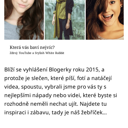
Sex a vztahy
Videa
Sledujte prima+
Přihlášení
Která vás baví nejvíc?
Zdroj: YouTube a Stylish White Rabbit
Sledujte nás
Blíží se vyhlášení Blogerky roku 2015, a
protože je slečen, které píší, fotí a natáčejí
videa, spoustu, vybrali jsme pro vás ty s
nejlepšími nápady nebo videi, které byste si
rozhodně neměli nechat ujít. Najdete tu
inspiraci i zábavu, tady je náš žebříček...