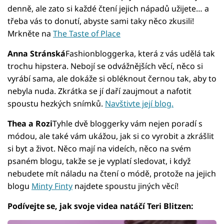
denně, ale zato si každé čtení jejich nápadů užijete… a
třeba vás to donutí, abyste sami taky něco zkusili!
Mrkněte na
The Taste of Place
Anna Stránská
Fashionbloggerka, která z vás udělá tak
trochu hipstera. Nebojí se odvážnějších věcí, něco si
vyrábí sama, ale dokáže si obléknout černou tak, aby to
nebyla nuda. Zkrátka se jí daří zaujmout a nafotit
spoustu hezkých snímků.
Navštivte její blog.
Thea a Rozi
Tyhle dvě bloggerky vám nejen poradí s
módou, ale také vám ukážou, jak si co vyrobit a zkrášlit
si byt a život. Něco mají na videích, něco na svém
psaném blogu, takže se je vyplatí sledovat, i když
nebudete mít náladu na čtení o módě, protože na jejich
blogu
Minty Finty
najdete spoustu jiných věcí!
Podívejte se, jak svoje videa natáčí Teri Blitzen: