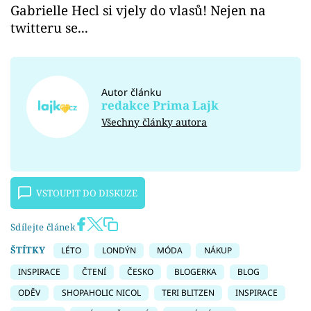
Gabrielle Hecl si vjely do vlasů! Nejen na
twitteru se...
Autor článku
redakce Prima Lajk
Všechny články autora
VSTOUPIT DO DISKUZE
Sdílejte článek
ŠTÍTKY
LÉTO
LONDÝN
MÓDA
NÁKUP
INSPIRACE
ČTENÍ
ČESKO
BLOGERKA
BLOG
ODĚV
SHOPAHOLIC NICOL
TERI BLITZEN
INSPIRACE