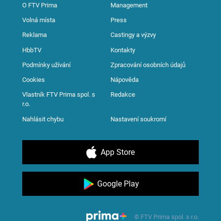
O FTV Prima
Management
Volná místa
Press
Reklama
Castingy a výzvy
HbbTV
Kontakty
Podmínky užívání
Zpracování osobních údajů
Cookies
Nápověda
Vlastník FTV Prima spol. s
Redakce
r.o.
Nahlásit chybu
Nastavení soukromí
App Store
Google Play
© FTV Prima spol. s r.o.