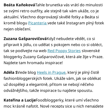
Beáta Kaňoková
Tahle brunetka vás vrátí do minulosti
se svými retro outfity, ale stejně tak vám ukáže, co je
aktuální. Všechno doprovázejí skvělé fotky a Beáta si
kromě blogu
Picanteria
vede také Instagram plný fotek
nejen oblečení.
Zuzana Gašparovičová
Když nebudete vědět, co si
připravit k jídlu, co udělat s pokojem nebo co si obléct,
tak se podívejte na web
Red Poppy Stories
slovenské
bloggerky Zuzany Gašparovičové, která ale žije v Praze.
Najdete tam hromadu inspirace!
Adéla S
Vede blog
Heels in Prague
, který je plný čistě
fashionbloggerských fotek. Ukáže vám, jak se oblékat
už dospěleji a elegantně, přitom se nebojí něčeho
odvážnějšího, takže inspirace tu najdete spoustu.
Kateřina a Lucije
Foodbloggerky, které umí všechno
moc krásně nafotit. Nové recepty sice u nich nenajdete