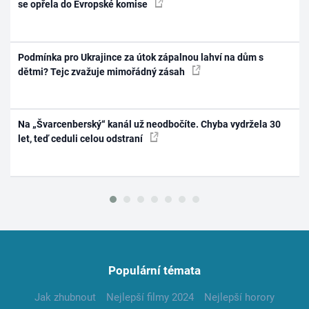
se opřela do Evropské komise
Podmínka pro Ukrajince za útok zápalnou lahví na dům s
dětmi? Tejc zvažuje mimořádný zásah
Na „Švarcenberský“ kanál už neodbočíte. Chyba vydržela 30
let, teď ceduli celou odstraní
Populární témata
Jak zhubnout
Nejlepší filmy 2024
Nejlepší horory