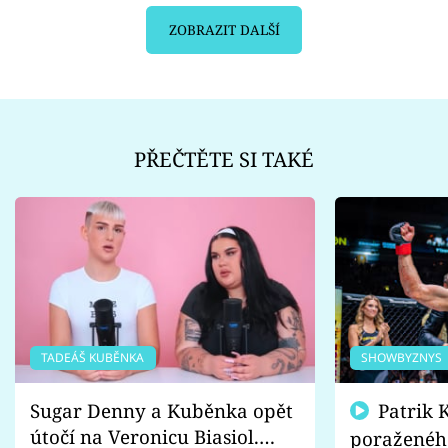
ZOBRAZIT DALŠÍ
PŘEČTĚTE SI TAKÉ
TADEÁŠ KUBĚNKA
SHOWBYZNYS
Sugar Denny a Kuběnka opět
Patrik Kincl se zastal
útočí na Veronicu Biasiol.
poraženéh