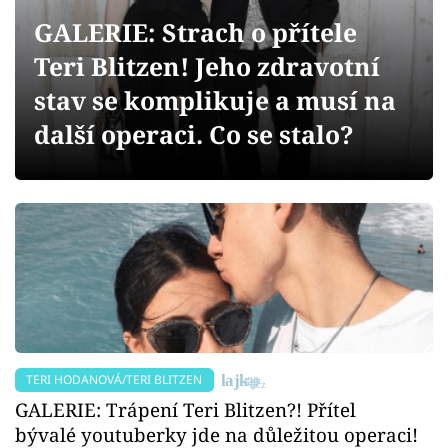
Sex a vztahy
GALERIE: Strach o přítele
Videa
Teri Blitzen! Jeho zdravotní
stav se komplikuje a musí na
Sledujte prima+
další operaci. Co se stalo?
Přihlášení
Sledujte nás
TERI HODANOVÁ/TERI BLITZEN
GALERIE: Trápení Teri Blitzen?! Přítel
bývalé youtuberky jde na důležitou operaci!