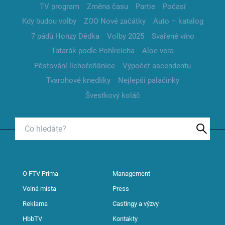
TV program
Změna času
Partie
Počasí
Kdy budou volby
ZOO Nové začátky
Auto – katalog
7 pádů Honzy Dědka
Volby 2025
Svařené víno
Tatarák podle Pohlreicha
Aloe vera
Pěstování lichořeřišnice
Výpočet ascendentu
Tvarohové knedlíky
Nejlepší palačinky
Švestkový koláč
O FTV Prima
Management
Volná místa
Press
Reklama
Castingy a výzvy
HbbTV
Kontakty