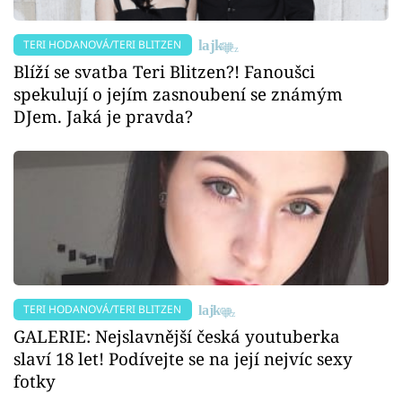
TERI HODANOVÁ/TERI BLITZEN
Blíží se svatba Teri Blitzen?! Fanoušci
spekulují o jejím zasnoubení se známým
DJem. Jaká je pravda?
TERI HODANOVÁ/TERI BLITZEN
GALERIE: Nejslavnější česká youtuberka
slaví 18 let! Podívejte se na její nejvíc sexy
fotky