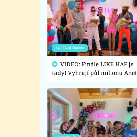
ANETA KURKOVÁ
VIDEO: Finále LIKE HAF je
tady! Vyhrají půl milionu Ane
s Jardou, nebo wortexáci?