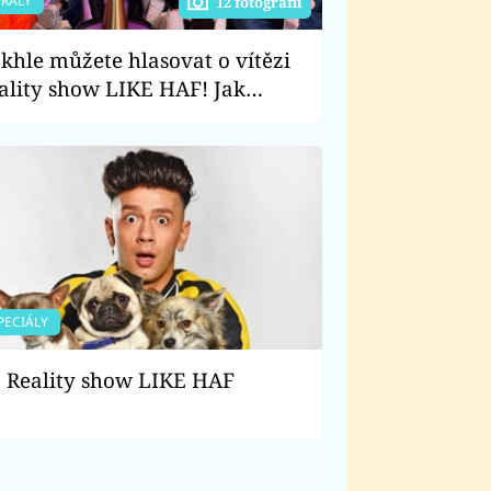
IRÁLY
12 fotografií
khle můžete hlasovat o vítězi
ality show LIKE HAF! Jak
olíte nejoblíbenější pár?
PECIÁLY
Reality show LIKE HAF