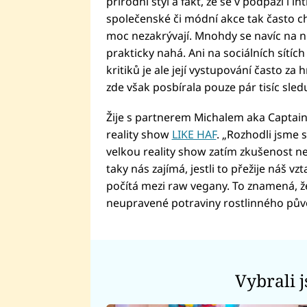
přírodní styl a fakt, že se v podpaží i 
společenské či módní akce tak často ch
moc nezakrývají. Mnohdy se navíc na ně
prakticky nahá. Ani na sociálních sítí
kritiků je ale její vystupování často z
zde však posbírala pouze pár tisíc sledu
Žije s partnerem Michalem aka Captain
reality show
LIKE HAF
. „Rozhodli jsme 
velkou reality show zatím zkušenost n
taky nás zajímá, jestli to přežije náš v
počítá mezi raw vegany. To znamená, ž
neupravené potraviny rostlinného půvo
Vybrali 