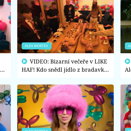
ALEX WORTEX
A
VIDEO: Bizarní večeře v LIKE
ta
HAF! Kdo snědl jídlo z bradavky
Al
či Bohoušova penisu?
ví
os