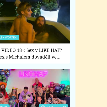
LEX WORTEX
VIDEO 18+: Sex v LIKE HAF?
ex s Michalem dováděli ve
řivce. Co jim na to řekli
tatní?