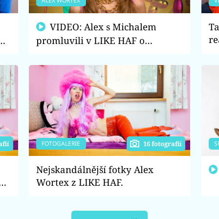
ALEX WORTEX
V
VIDEO: Alex s Michalem
Ta
re
ow
promluvili v LIKE HAF o
zv
šokujícím intimním životě! Kdy
měli naposledy sex?
FOTOGALERIE
S
afií
16 fotografií
Nejskandálnější fotky Alex
Wortex z LIKE HAF.