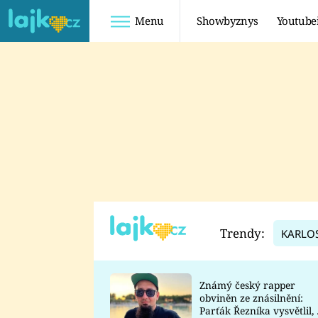
Menu
Showbyznys
Youtube
Youtuberky
Youtubeři
SHOPAHOLICADEL
FATTYPILLOW
ANNA ŠULC
FREESCOOT
SUGAR DENNY
ADAM KAJUMI
LADUŠKA
TADEÁŠ KUBĚNKA
DOMINIKA
DATEL
Trendy:
KARLO
MYSLIVCOVÁ
Známý český rapper
obviněn ze znásilnění:
Parťák Řezníka vysvětlil, 