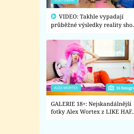
YOUTUBEŘI
VIDEO: Takhle vypadají
průběžné výsledky reality sh
LIKE HAF! Kdo absolutně
propadl?
ALEX WORTEX
16 fotogr
GALERIE 18+: Nejskandálnější
fotky Alex Wortex z LIKE HAF.
Influencerka už ukázala
naprosto vše!