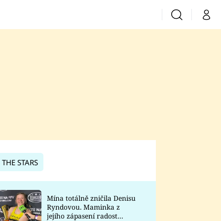
Vyhledávání
Můj 
Prima+
CNN Prima News
Prima Fresh
Prima Living
Prima Zoom
 THE STARS
Prima Lajk
Mína totálně zničila Denisu
Ryndovou. Maminka z
Sledujte nás
jejího zápasení radost