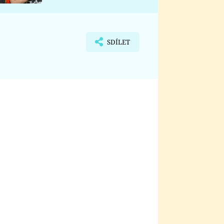
nemá
SDÍLET