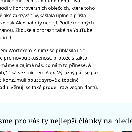
intimních místech už dlouho neholí. Na
odí v kontroverzních oblečcích, které toho
jaké zakrývání vykašlala úplně a přišla
ch se pak Alex nahoty nebojí. Podle mnohých
a hranou. Zkoušela prorazit také na YouTube,
jících.
em Wortexem, s nímž se přihlásila i do
se pro novou zkušenost, protože s takto
emáme a zajímá nás, co nám to přinese. A
ztah,“ říká se smíchem Alex. Výrazný pár se pak
e konzumují pouze syrové a tepelně
du. Věnují se také prodeji raw vegan dortů.
jsme pro vás ty nejlepší články na hled