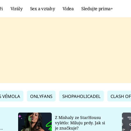
ři
Virály
Sex a vztahy
Videa
Sledujte prima+
Showbyznys
Extrém
VIRÁLY
KURIOZITY
VIDEA
KVÍZY
S VÉMOLA
ONLYFANS
SHOPAHOLICADEL
CLASH OF
Z Mishaly ze StarHousu
vylétlo: Miluju prdy. Jak si
co
je značkuje?