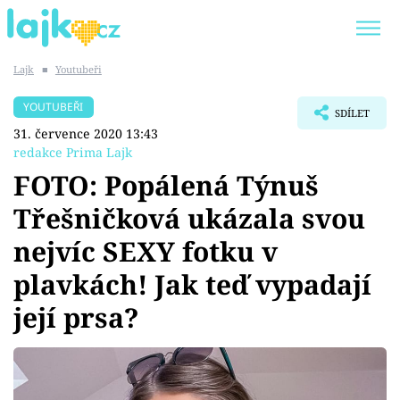
Lajk
■
Youtubeři
Trendy:
KARLOS VÉMOLA
ONLYFANS
YOUTUBEŘI
SDÍLET
SHOPAHOLICADEL
CLASH OF THE STARS
31. července 2020 13:43
redakce Prima Lajk
FOTO: Popálená Týnuš
Třešničková ukázala svou
Témata
nejvíc SEXY fotku v
Showbyznys
plavkách! Jak teď vypadají
její prsa?
Youtubeři
Virály