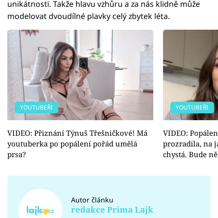
unikátnosti. Takže hlavu vzhůru a za nás klidně může
modelovat dvoudílné plavky celý zbytek léta.
YOUTUBEŘI
YOUTUBEŘI
VIDEO: Přiznání Týnuš Třešničkové! Má
VIDEO: Popálen
youtuberka po popálení pořád umělá
prozradila, na j
prsa?
chystá. Bude ně
Autor článku
redakce Prima Lajk