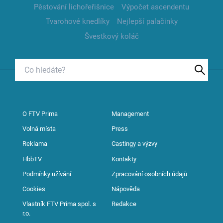
Pěstování lichořeřišnice
Výpočet ascendentu
Tvarohové knedlíky
Nejlepší palačinky
Švestkový koláč
O FTV Prima
Management
Volná místa
Press
Reklama
Castingy a výzvy
HbbTV
Kontakty
Podmínky užívání
Zpracování osobních údajů
Cookies
Nápověda
Vlastník FTV Prima spol. s
Redakce
r.o.