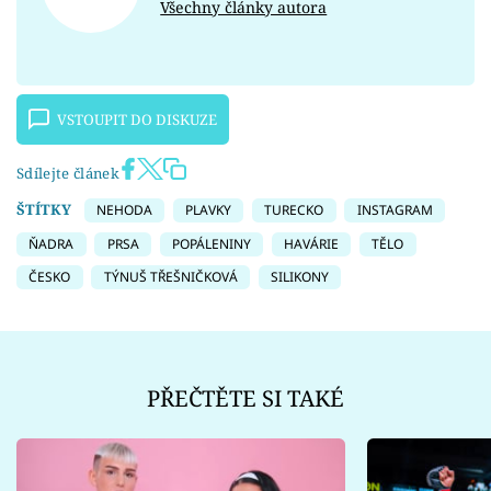
Všechny články autora
VSTOUPIT DO DISKUZE
Sdílejte článek
ŠTÍTKY
NEHODA
PLAVKY
TURECKO
INSTAGRAM
ŇADRA
PRSA
POPÁLENINY
HAVÁRIE
TĚLO
ČESKO
TÝNUŠ TŘEŠNIČKOVÁ
SILIKONY
PŘEČTĚTE SI TAKÉ