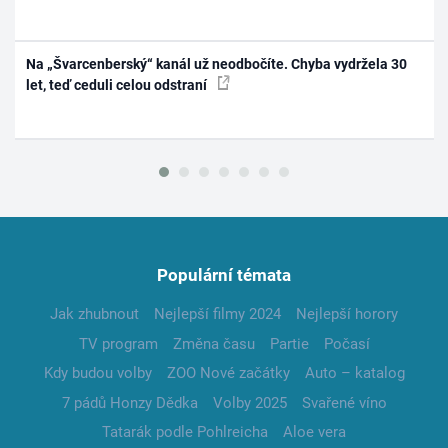
Na „Švarcenberský“ kanál už neodbočíte. Chyba vydržela 30
let, teď ceduli celou odstraní
Populární témata
Jak zhubnout
Nejlepší filmy 2024
Nejlepší horory
TV program
Změna času
Partie
Počasí
Kdy budou volby
ZOO Nové začátky
Auto – katalog
7 pádů Honzy Dědka
Volby 2025
Svařené víno
Tatarák podle Pohlreicha
Aloe vera