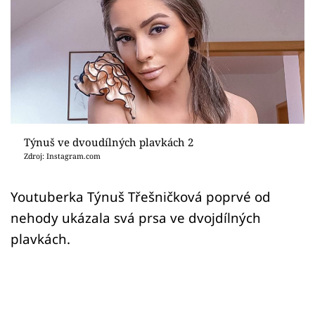
Sex a vztahy
Videa
Sledujte prima+
Přihlášení
Týnuš ve dvoudílných plavkách 2
Zdroj: Instagram.com
Sledujte nás
Youtuberka Týnuš Třešničková poprvé od
nehody ukázala svá prsa ve dvojdílných
plavkách.