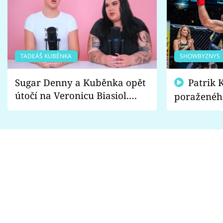
TADEÁŠ KUBĚNKA
SHOWBYZNYS
Sugar Denny a Kuběnka opět
Patrik Kincl se zastal
útočí na Veronicu Biasiol.
poraženéh
Proč je podle nich falešná a
fanoušci n
lže o své nevěře?