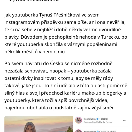
Jak youtuberka Týnuš Třešničková ve svém
instagramovém příspěvku sama píše, ani ona nevěřila,
že si na sebe v nejbližší době někdy vezme dvoudílné
plavky. Důvodem je pochopitelně nehoda v Turecku, po
které youtuberka skončila s vážnými popáleninami
několik měsíců v nemocnici.
Po svém návratu do Česka se nicméně rozhodně
nezačala schovávat, naopak – youtuberka začala
ostatní dívky inspirovat k tomu, aby se měly rády
takové, jaké jsou. To z ní udělalo v této oblasti poměrně
silný hlas a svoji předchozí kariéru make-up blogerky a
youtuberky, která točila spíš povrchnější videa,
najednou obohatila o podstatně zajímavější směr.