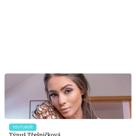
YOUTUBEŘI
Týnuš Třešničková