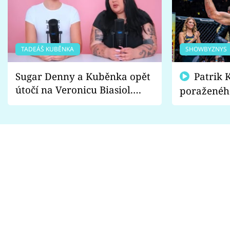
TADEÁŠ KUBĚNKA
SHOWBYZNYS
Sugar Denny a Kuběnka opět
Patrik Kincl se zastal
útočí na Veronicu Biasiol.
poraženéh
Proč je podle nich falešná a
fanoušci n
lže o své nevěře?