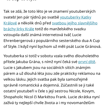
Tak se zdá, že toto léto je ve znamení youtuberských
svateb! Jen pár týdnů po svatbě
youtuberky Katky
Králové
a několik dnů před
svatbou jejího slavnějšího
bráchy Jirky Krále
totiž do manželského svazku
vstoupila další známá internetová tvář, Lucie
Ehrenbergerová z populárního sesterského dua A Cup
of Style. I když nyní bychom už měli psát Lucie Gránová.
Youtuberka si totiž v sobotu vzala svého dlouholetého
přítele Jakuba Grána, s nímž nyní čeká své
první dítě
.
Lucie s Jakubem jsou na sociálních sítích známým
párem a už dlouhá léta jsou zde prakticky reklamou na
velkou lásku. Jejich svatba pak byla samozřejmě
správně romantická a dojemná. Zúčastnili se ji také
ostatní youtubeři v čele s její sestrou Nicole, Kovym,
Shopaholic Nicol či Markétou Frank. Lucie zkrátka nyní
zažívá ty nejlepší chvíle života a i my novomanželům