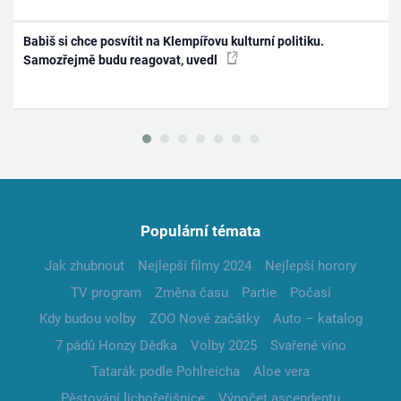
Babiš si chce posvítit na Klempířovu kulturní politiku.
Samozřejmě budu reagovat, uvedl
Populární témata
Jak zhubnout
Nejlepší filmy 2024
Nejlepší horory
TV program
Změna času
Partie
Počasí
Kdy budou volby
ZOO Nové začátky
Auto – katalog
7 pádů Honzy Dědka
Volby 2025
Svařené víno
Tatarák podle Pohlreicha
Aloe vera
Pěstování lichořeřišnice
Výpočet ascendentu