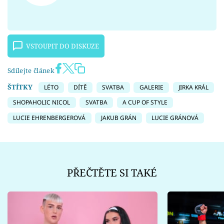
VSTOUPIT DO DISKUZE
Sdílejte článek
ŠTÍTKY
LÉTO
DÍTĚ
SVATBA
GALERIE
JIRKA KRÁL
SHOPAHOLIC NICOL
SVATBA
A CUP OF STYLE
LUCIE EHRENBERGEROVÁ
JAKUB GRÁN
LUCIE GRÁNOVÁ
PŘEČTĚTE SI TAKÉ