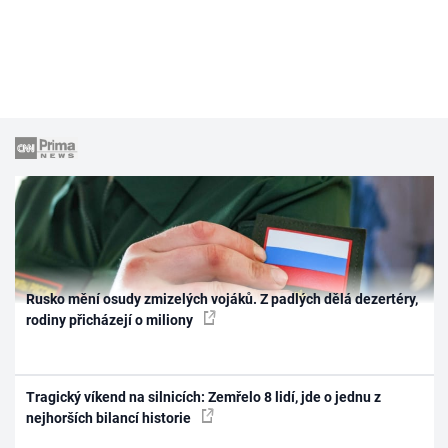
Rusko mění osudy zmizelých vojáků. Z padlých dělá dezertéry,
rodiny přicházejí o miliony
Tragický víkend na silnicích: Zemřelo 8 lidí, jde o jednu z
nejhorších bilancí historie