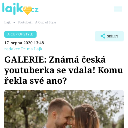
Lajk
■
Youtubeři
A Cup of Style
Trendy:
KARLOS VÉMOLA
ONLYFANS
A CUP OF STYLE
SDÍLET
SHOPAHOLICADEL
CLASH OF THE STARS
17. srpna 2020 13:48
redakce Prima Lajk
GALERIE: Známá česká
youtuberka se vdala! Komu
Témata
řekla své ano?
Showbyznys
Youtubeři
Virály