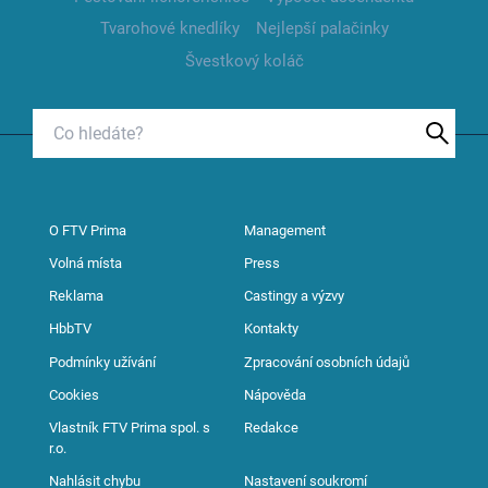
Tvarohové knedlíky
Nejlepší palačinky
Švestkový koláč
O FTV Prima
Management
Volná místa
Press
Reklama
Castingy a výzvy
HbbTV
Kontakty
Podmínky užívání
Zpracování osobních údajů
Cookies
Nápověda
Vlastník FTV Prima spol. s
Redakce
r.o.
Nahlásit chybu
Nastavení soukromí