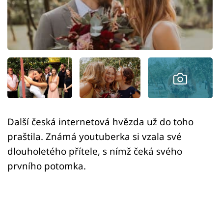
Sex a vztahy
Videa
Sledujte prima+
Přihlášení
Sledujte nás
Další česká internetová hvězda už do toho
praštila. Známá youtuberka si vzala své
dlouholetého přítele, s nímž čeká svého
prvního potomka.