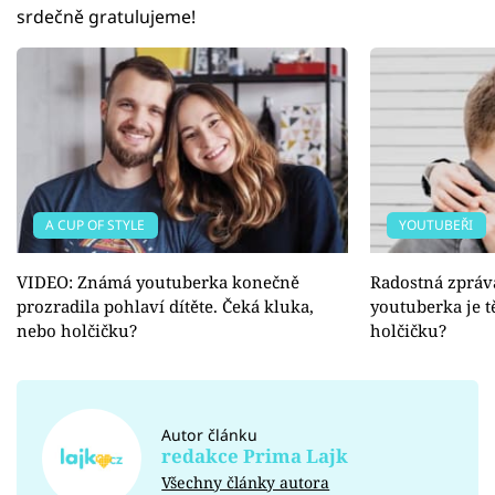
srdečně gratulujeme!
A CUP OF STYLE
YOUTUBEŘI
VIDEO: Známá youtuberka konečně
Radostná zpráv
prozradila pohlaví dítěte. Čeká kluka,
youtuberka je t
nebo holčičku?
holčičku?
Autor článku
redakce Prima Lajk
Všechny články autora