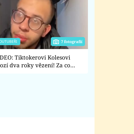
OUTUBEŘI
7 fotografií
DEO: Tiktokerovi Kolesovi
ozí dva roky vězení! Za co
že jít influencer sedět?