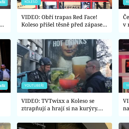
KOLESO
K
afií
VIDEO: Obří trapas Red Face!
Če
ěj
Koleso přišel těsně před zápasem
v 
o soupeře. S kým se nakonec
za
utkal?
po
YOUTUBEŘI
Y
afií
VIDEO: TVTwixx a Koleso se
VI
ztrapňují a hrají si na kurýry.
na
c
Proč na ně přišla policie?
vy