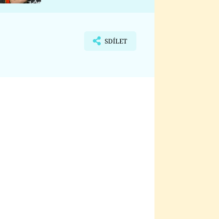
nemá
SDÍLET