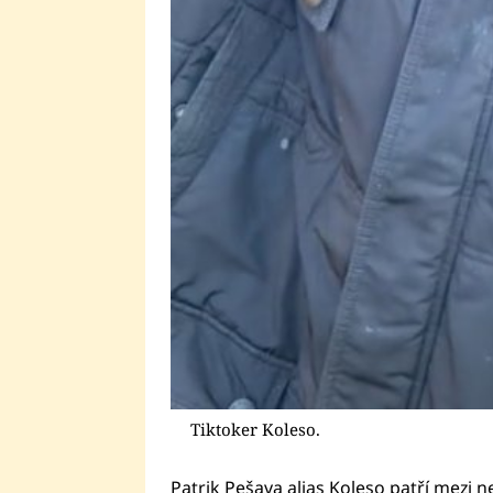
Tiktoker Koleso.
Patrik Pešava alias Koleso patří mezi n