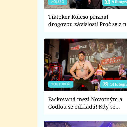
KOLESO
9 fotogr
Tiktoker Koleso přiznal
drogovou závislost! Proč se z n
stal bezdomovec?
YOUTUBEŘI
14 fotogr
Fackovaná mezi Novotným a
Godlou se odkládá! Kdy se
očekávaného Red Face nakone
dočkáme?