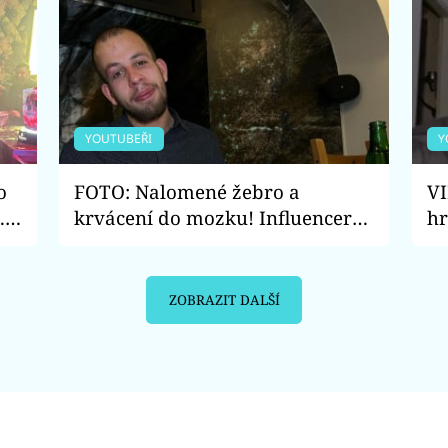
YOUTUBEŘI
Y
o
FOTO: Nalomené žebro a
VI
.
krvácení do mozku! Influencer
hr
Koleso vyděsil fanoušky
mů
ZOBRAZIT DALŠÍ