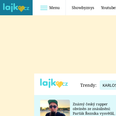
Menu
Showbyznys
Youtube
Youtuberky
Youtubeři
SHOPAHOLICADEL
FATTYPILLOW
ANNA ŠULC
FREESCOOT
SUGAR DENNY
ADAM KAJUMI
LADUŠKA
TADEÁŠ KUBĚNKA
DOMINIKA
DATEL
Trendy:
KARLO
MYSLIVCOVÁ
Známý český rapper
obviněn ze znásilnění:
Parťák Řezníka vysvětlil, 