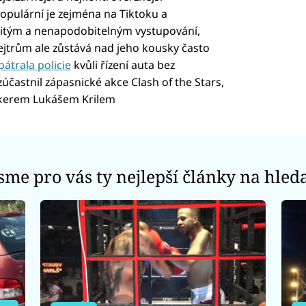
opulární je zejména na Tiktoku a
bitým a nenapodobitelným vystupování,
Hejtrům ale zůstává nad jeho kousky často
pátrala policie
kvůli řízení auta bez
účastnil zápasnické akce Clash of the Stars,
kerem Lukášem Krilem
jsme pro vás ty nejlepší články na hled