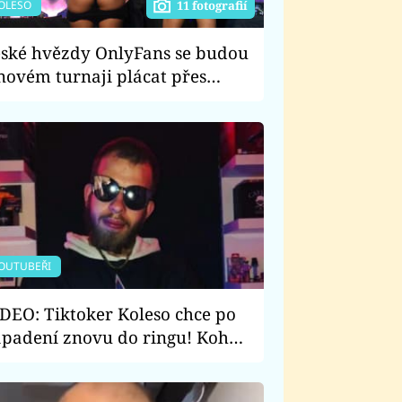
OLESO
11 fotografií
ské hvězdy OnlyFans se budou
novém turnaji plácat přes
dek. Zápasit bude i legendární
rnoherec
OUTUBEŘI
DEO: Tiktoker Koleso chce po
padení znovu do ringu! Koho
zval na zápas?