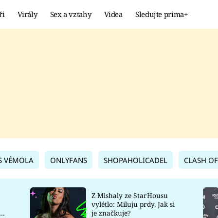
ři
Virály
Sex a vztahy
Videa
Sledujte prima+
Showbyznys
Extrém
VIRÁLY
KURIOZITY
VIDEA
KVÍZY
S VÉMOLA
ONLYFANS
SHOPAHOLICADEL
CLASH OF
Z Mishaly ze StarHousu
vylétlo: Miluju prdy. Jak si
co
je značkuje?