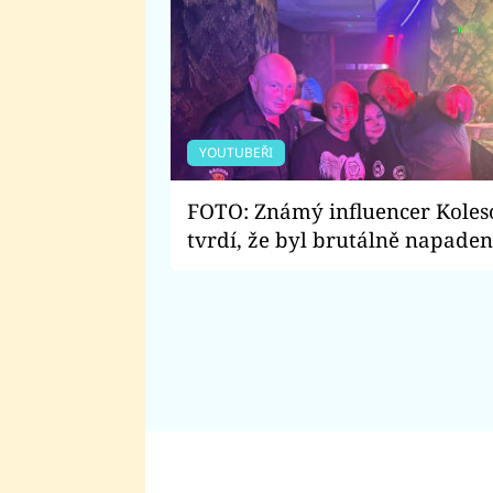
YOUTUBEŘI
FOTO: Známý influencer Koles
tvrdí, že byl brutálně napaden
Kdo ho měl zmlátit?