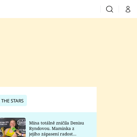
Vyhledávání
Můj 
Prima+
CNN Prima News
Prima Fresh
Prima Living
Prima Zoom
 THE STARS
Prima Lajk
Mína totálně zničila Denisu
Ryndovou. Maminka z
Sledujte nás
jejího zápasení radost