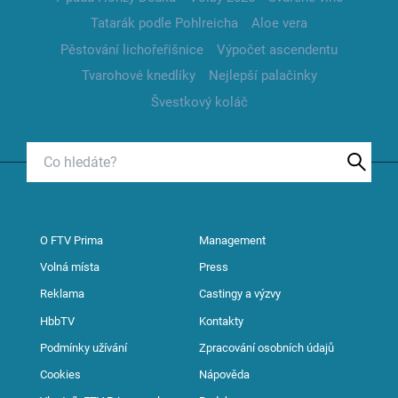
Tatarák podle Pohlreicha
Aloe vera
Pěstování lichořeřišnice
Výpočet ascendentu
Tvarohové knedlíky
Nejlepší palačinky
Švestkový koláč
O FTV Prima
Management
Volná místa
Press
Reklama
Castingy a výzvy
HbbTV
Kontakty
Podmínky užívání
Zpracování osobních údajů
Cookies
Nápověda