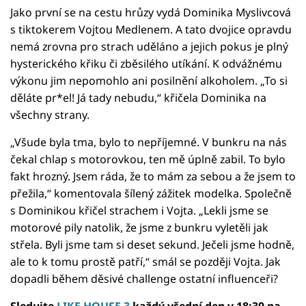
Jako první se na cestu hrůzy vydá Dominika Myslivcová
s tiktokerem Vojtou Medlenem. A tato dvojice opravdu
nemá zrovna pro strach uděláno a jejich pokus je plný
hysterického křiku či zběsilého utíkání. K odvážnému
výkonu jim nepomohlo ani posilnění alkoholem. „To si
děláte pr*el! Já tady nebudu,“ křičela Dominika na
všechny strany.
„Všude byla tma, bylo to nepříjemné. V bunkru na nás
čekal chlap s motorovkou, ten mě úplně zabil. To bylo
fakt hrozný. Jsem ráda, že to mám za sebou a že jsem to
přežila,“ komentovala šílený zážitek modelka. Společně
s Dominikou křičel strachem i Vojta. „Lekli jsme se
motorové pily natolik, že jsme z bunkru vyletěli jak
střela. Byli jsme tam si deset sekund. Ječeli jsme hodně,
ale to k tomu prostě patří,“ smál se později Vojta. Jak
dopadli během děsivé challenge ostatní influenceři?
Sledujte
LIKE HOUSE 3
každý všední den v 18:30 na