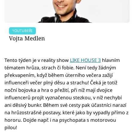
YOUTUBEŘI
Vojta Medlen
Tento týden je v reality show
LIKE HOUSE 3
hlavním
tématem hrůza, strach či fobie. Není tedy žádným
překvapením, když během úterního večera zažijí
influenceři večer plný děsu a strachu! Čeká je totiž
noční bojovka a hra o přežití, při níž mají dvojice
influencerů projít vyznačenou stezkou, v níž nechybí
ani děsivý bunkr. Během své cesty pak účastníci narazí
na hrůzostrašné postavy, které jako by vypadly přímo z
hororu. Dojde např. i na psychopata s motorovou
pilou!