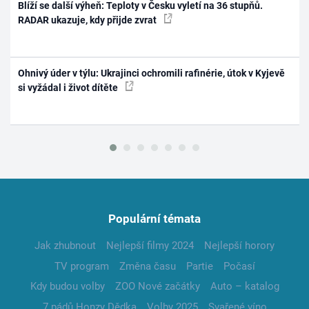
Blíží se další výheň: Teploty v Česku vyletí na 36 stupňů.
RADAR ukazuje, kdy přijde zvrat
Ohnivý úder v týlu: Ukrajinci ochromili rafinérie, útok v Kyjevě
si vyžádal i život dítěte
Populární témata
Jak zhubnout
Nejlepší filmy 2024
Nejlepší horory
TV program
Změna času
Partie
Počasí
Kdy budou volby
ZOO Nové začátky
Auto – katalog
7 pádů Honzy Dědka
Volby 2025
Svařené víno