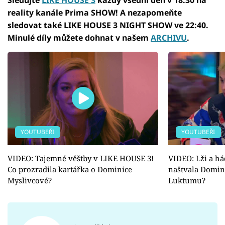
reality kanále Prima SHOW! A nezapomeňte
sledovat také LIKE HOUSE 3 NIGHT SHOW ve 22:40.
Minulé díly můžete dohnat v našem
ARCHIVU
.
YOUTUBEŘI
YOUTUBEŘI
VIDEO: Tajemné věštby v LIKE HOUSE 3!
VIDEO: Lži a h
Co prozradila kartářka o Dominice
naštvala Domin
Myslivcové?
Luktumu?