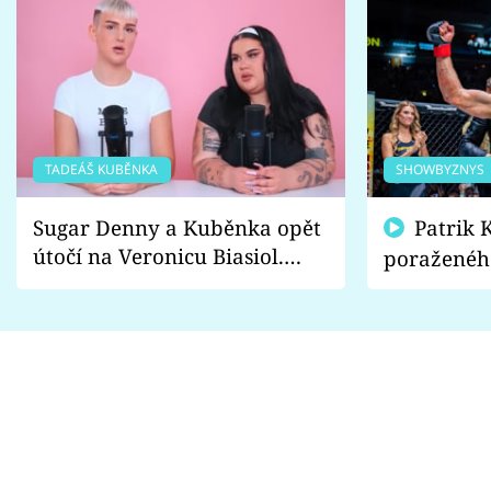
TADEÁŠ KUBĚNKA
SHOWBYZNYS
Sugar Denny a Kuběnka opět
Patrik Kincl se zastal
útočí na Veronicu Biasiol.
poraženéh
Proč je podle nich falešná a
fanoušci n
lže o své nevěře?