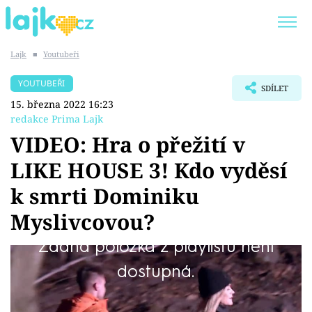
Lajk
■
Youtubeři
Trendy:
KARLOS VÉMOLA
ONLYFANS
YOUTUBEŘI
SDÍLET
SHOPAHOLICADEL
CLASH OF THE STARS
15. března 2022 16:23
redakce Prima Lajk
VIDEO: Hra o přežití v
LIKE HOUSE 3! Kdo vyděsí
Témata
k smrti Dominiku
Showbyznys
Myslivcovou?
Žádná položka z playlistu není
Youtubeři
Influencery z populární reality show čeká
dostupná.
Virály
dneska zkouška odvahy. A Dominika
Myslivcová s Vojtou Medlenem v ní úplně