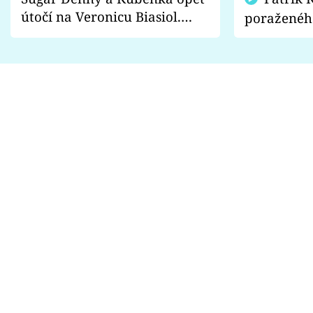
útočí na Veronicu Biasiol.
poraženéh
Proč je podle nich falešná a
fanoušci n
lže o své nevěře?