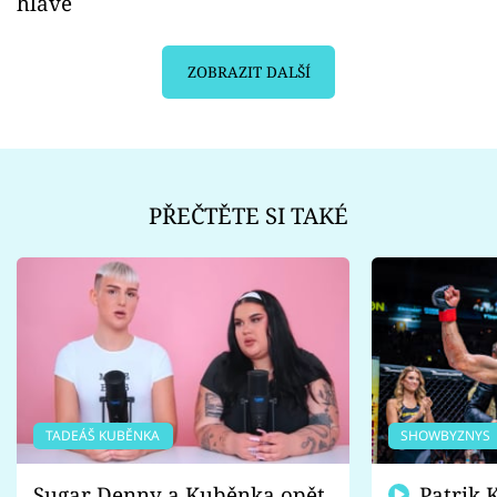
hlavě
ZOBRAZIT DALŠÍ
PŘEČTĚTE SI TAKÉ
TADEÁŠ KUBĚNKA
SHOWBYZNYS
Sugar Denny a Kuběnka opět
Patrik Kincl se zastal