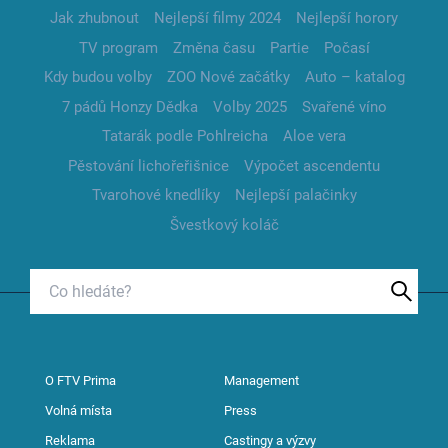
Jak zhubnout
Nejlepší filmy 2024
Nejlepší horory
TV program
Změna času
Partie
Počasí
Kdy budou volby
ZOO Nové začátky
Auto – katalog
7 pádů Honzy Dědka
Volby 2025
Svařené víno
Tatarák podle Pohlreicha
Aloe vera
Pěstování lichořeřišnice
Výpočet ascendentu
Tvarohové knedlíky
Nejlepší palačinky
Švestkový koláč
O FTV Prima
Management
Volná místa
Press
Reklama
Castingy a výzvy