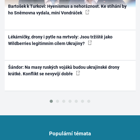
Bartošek k Turkovi: Hyenismus a nehoráznost. Ke stíhání by
ho Sněmovna vydala, míní Vondráček
Lékárničky, drony i pytle na mrtvoly: Jsou tržiště jako
Wildberries legitimním cílem Ukrajiny?
Šándor: Na masy ruských vojáků budou ukrajinské drony
krátké. Konflikt se nevyvíjí dobře
Populární témata