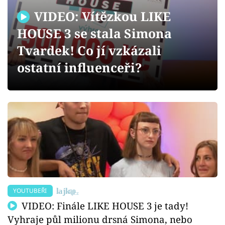
Sex a vztahy
VIDEO: Vítězkou LIKE
Videa
HOUSE 3 se stala Simona
Tvardek! Co jí vzkázali
Sledujte prima+
ostatní influenceři?
Přihlášení
Sledujte nás
YOUTUBEŘI
VIDEO: Finále LIKE HOUSE 3 je tady!
Vyhraje půl milionu drsná Simona, nebo