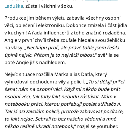
Laduška
, zůstali všichni v šoku.
Produkce jim během výletu zabavila všechny osobní
věci, oblečení i elektroniku. Dokonce zmizela i část jídla
v kuchyni! A řada influencerů z toho značně rozladěna.
Angie v první chvíli třeba zoufale hledala svou žehličku
na vlasy.
„Nechápu proč, ale právě tohle jsem řešila
úplně nejvíc. Přitom je to největší blbost
,“ svěřila se
poté Angie již s nadhledem.
Nejvíc situace rozčílila Marka alias Datla, který
vyhrožoval odchodem z vily a policií. „
To si dělají pr*el
šahat nám na osobní věci. Když mi někdo bude brát
osobní věci, tak tady fakt nebudu zůstávat. Mám v
notebooku práci, kterou potřebuji poslat střihačovi.
Tak já asi zavolám policii, protože zabavovat počítače,
to fakt nejde. Sebrali to bez našeho vědomí a mně
někdo reálně ukradl notebook
,“ rozjel se youtuber.