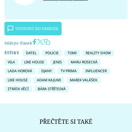
VSTOUPIT DO DISKUZE
Sdílejte článek
ŠTÍTKY
DATEL
POLICIE
TOMI
REALITY SHOW
VILA
LIKE HOUSE
JENIS
MARU ROSECKÁ
LADA HOROVÁ
DJANY
TV PRIMA
INFLUENCER
LIKE HOUSE
ADAM KAJUMI
MAREK VALÁŠEK
ZTRÁTA VĚCÍ
BÁRA STŘÍTESKÁ
PŘEČTĚTE SI TAKÉ