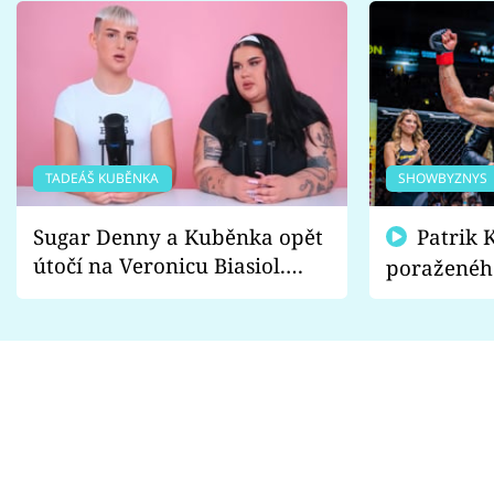
TADEÁŠ KUBĚNKA
SHOWBYZNYS
Sugar Denny a Kuběnka opět
Patrik Kincl se zastal
útočí na Veronicu Biasiol.
poraženéh
Proč je podle nich falešná a
fanoušci n
lže o své nevěře?