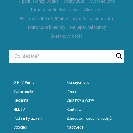
7 pádů Honzy Dědka
Volby 2025
Svařené víno
Tatarák podle Pohlreicha
Aloe vera
Pěstování lichořeřišnice
Výpočet ascendentu
Tvarohové knedlíky
Nejlepší palačinky
Švestkový koláč
O FTV Prima
Management
Volná místa
Press
Reklama
Castingy a výzvy
HbbTV
Kontakty
Podmínky užívání
Zpracování osobních údajů
Cookies
Nápověda