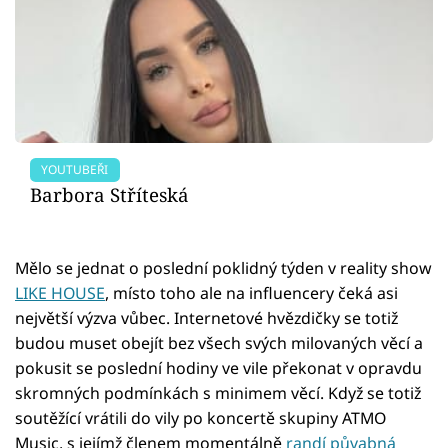
YOUTUBEŘI
Barbora Stříteská
Mělo se jednat o poslední poklidný týden v reality show
LIKE HOUSE
, místo toho ale na influencery čeká asi
největší výzva vůbec. Internetové hvězdičky se totiž
budou muset obejít bez všech svých milovaných věcí a
pokusit se poslední hodiny ve vile překonat v opravdu
skromných podmínkách s minimem věcí. Když se totiž
soutěžící vrátili do vily po koncertě skupiny ATMO
Music, s jejímž členem momentálně
randí půvabná