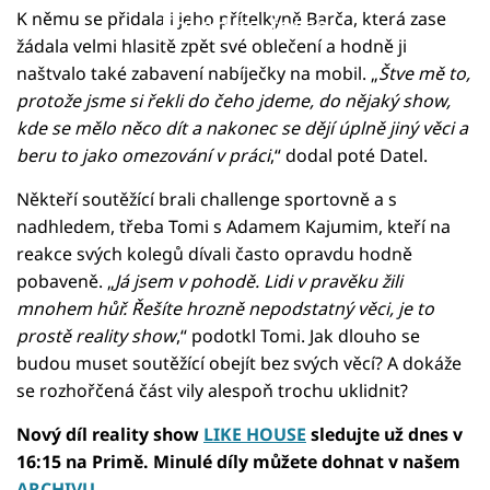
K němu se přidala i jeho přítelkyně Barča, která zase
Failed to fetch
žádala velmi hlasitě zpět své oblečení a hodně ji
naštvalo také zabavení nabíječky na mobil. „
Štve mě to,
protože jsme si řekli do čeho jdeme, do nějaký show,
kde se mělo něco dít a nakonec se dějí úplně jiný věci a
beru to jako omezování v práci
,“ dodal poté Datel.
Někteří soutěžící brali challenge sportovně a s
nadhledem, třeba Tomi s Adamem Kajumim, kteří na
reakce svých kolegů dívali často opravdu hodně
pobaveně. „
Já jsem v pohodě. Lidi v pravěku žili
mnohem hůř. Řešíte hrozně nepodstatný věci, je to
prostě reality show
,“ podotkl Tomi. Jak dlouho se
budou muset soutěžící obejít bez svých věcí? A dokáže
se rozhořčená část vily alespoň trochu uklidnit?
Nový díl reality show
LIKE HOUSE
sledujte už dnes v
16:15 na Primě. Minulé díly můžete dohnat v našem
ARCHIVU
.