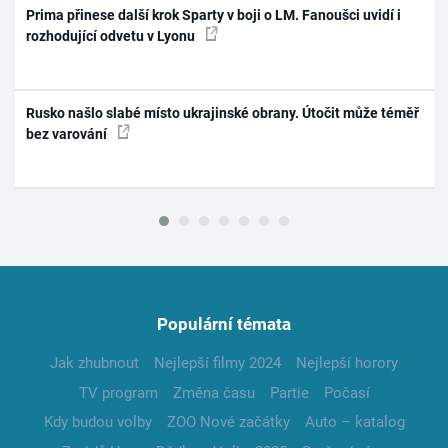
Prima přinese další krok Sparty v boji o LM. Fanoušci uvidí i
rozhodující odvetu v Lyonu
Rusko našlo slabé místo ukrajinské obrany. Útočit může téměř
bez varování
Populární témata
Jak zhubnout
Nejlepší filmy 2024
Nejlepší horory
TV program
Změna času
Partie
Počasí
Kdy budou volby
ZOO Nové začátky
Auto – katalog