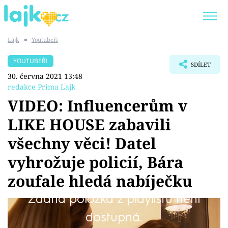
Lajk
■
Youtubeři
Trendy:
KARLOS VÉMOLA
ONLYFANS
YOUTUBEŘI
SDÍLET
SHOPAHOLICADEL
CLASH OF THE STARS
30. června 2021 13:48
redakce Prima Lajk
VIDEO: Influencerům v
LIKE HOUSE zabavili
Témata
všechny věci! Datel
Showbyznys
vyhrožuje policií, Bára
zoufale hledá nabíječku
Youtubeři
Žádná položka z playlistu není
Virály
Čekali jste, že poslední dny oblíbené reality
dostupná.