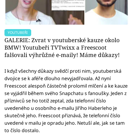
YOUTUBEŘI
GALERIE: Zvrat v youtuberské kauze okolo
BMW! Youtubeři TVTwixx a Freescoot
falšovali výhrůžné e-maily! Máme důkazy!
I když všechny důkazy svědčí proti nim, youtuberská
dvojice se k aféře dlouho nevyjadřovala. Až nyní
Freescoot alespoň částečně prolomil mlčení a ke kauze
se vyjádřil během svého Snapchatu s fanoušky. Jeden z
příznivců se ho totiž zeptal, zda telefonní číslo
uvedeného u osobního e-mailu Jiřího Haberleho je
skutečně jeho. Freescoot přiznává, že telefonní číslo
uvedené v mailu je opradu jeho. Netuší ale, jak se tam
to číslo dostalo.