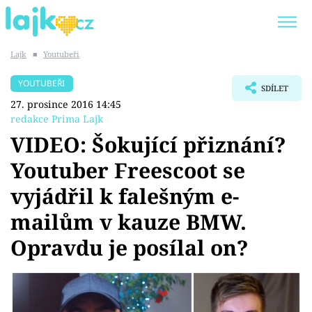
Lajk
■
Youtubeři
Trendy:
KARLOS VÉMOLA
ONLYFANS
YOUTUBEŘI
SDÍLET
SHOPAHOLICADEL
CLASH OF THE STARS
27. prosince 2016 14:45
redakce Prima Lajk
VIDEO: Šokující přiznání?
Youtuber Freescoot se
Témata
vyjádřil k falešným e-
Showbyznys
mailům v kauze BMW.
Opravdu je posílal on?
Youtubeři
Virály