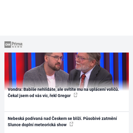
Vondra: Babiše nehlídáte, ale svítíte mu na uplácení voličů.
Čekal jsem od vás víc, řekl Gregor
Nebeská podívaná nad Českem se blíží. Působivé zatmění
Slunce doplní meteorická show