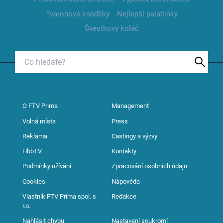
Tvarohové knedlíky
Nejlepší palačinky
Švestkový koláč
O FTV Prima
Management
Volná místa
Press
Reklama
Castingy a výzvy
HbbTV
Kontakty
Podmínky užívání
Zpracování osobních údajů
Cookies
Nápověda
Vlastník FTV Prima spol. s
Redakce
r.o.
Nahlásit chybu
Nastavení soukromí