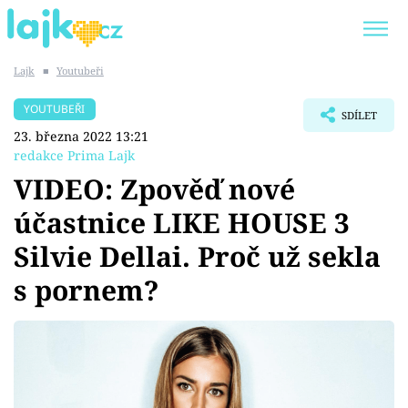
Lajk
■
Youtubeři
Trendy:
KARLOS VÉMOLA
ONLYFANS
YOUTUBEŘI
SDÍLET
SHOPAHOLICADEL
CLASH OF THE STARS
23. března 2022 13:21
redakce Prima Lajk
VIDEO: Zpověď nové
účastnice LIKE HOUSE 3
Témata
Silvie Dellai. Proč už sekla
Showbyznys
s pornem?
Youtubeři
Virály