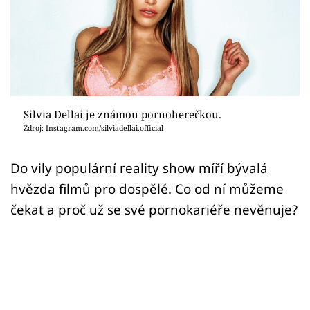
Sex a vztahy
Videa
Sledujte prima+
Přihlášení
Silvia Dellai je známou pornoherečkou.
Zdroj: Instagram.com/silviadellai.official
Sledujte nás
Do vily populární reality show míří bývalá
hvězda filmů pro dospělé. Co od ní můžeme
čekat a proč už se své pornokariéře nevěnuje?