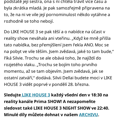
podstatě její sestra, ona s ní chtěla trávit více času a
byla zkrátka mladá. Je pak samozřejmě připravena na
to, že na ni ve vile její pornominulost někdo vytáhne a
rozhodně se toho nebojí.
Do LIKE HOUSE 3 se pak těší a o nabídce na účast v
reality show neváhala ani vteřinu. „Když ke mně přišla
tato nabídka, bez přemýšlení jsem řekla ANO. Moc se
na pobyt ve vile těším. Jsem zvědavá, jaké to tam bude,“
říká Silvie. Trochu se ale obává toho, že najíždí do
rozjetého vlaku. „Trochu se bojím toho prvního
momentu, až se tam objevím. Jsem zvědavá, jak se
ostatní zatváří,“ dodává. Silvii Dellai budete moci v LIKE
HOUSE 3 vidět poprvé v pondělí 28. března.
Sledujte
LIKE HOUSE 3
každý všední den v 18:30 na
reality kanále Prima SHOW! A nezapomeňte
sledovat také LIKE HOUSE 3 NIGHT SHOW ve 22:40.
Minulé díly můžete dohnat v našem
ARCHIVU
.