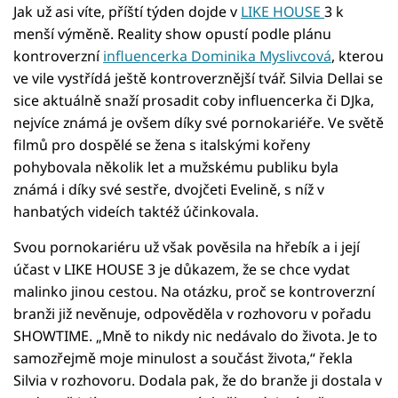
Jak už asi víte, příští týden dojde v
LIKE HOUSE
3 k
menší výměně. Reality show opustí podle plánu
kontroverzní
influencerka Dominika Myslivcová
, kterou
ve vile vystřídá ještě kontroverznější tvář. Silvia Dellai se
sice aktuálně snaží prosadit coby influencerka či DJka,
nejvíce známá je ovšem díky své pornokariéře. Ve světě
filmů pro dospělé se žena s italskými kořeny
pohybovala několik let a mužskému publiku byla
známá i díky své sestře, dvojčeti Evelině, s níž v
hanbatých videích taktéž účinkovala.
Svou pornokariéru už však pověsila na hřebík a i její
účast v LIKE HOUSE 3 je důkazem, že se chce vydat
malinko jinou cestou. Na otázku, proč se kontroverzní
branži již nevěnuje, odpověděla v rozhovoru v pořadu
SHOWTIME. „Mně to nikdy nic nedávalo do života. Je to
samozřejmě moje minulost a součást života,“ řekla
Silvia v rozhovoru. Dodala pak, že do branže ji dostala v