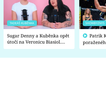
TADEÁŠ KUBĚNKA
SHOWBYZNYS
Sugar Denny a Kuběnka opět
Patrik Kincl se zastal
útočí na Veronicu Biasiol.
poraženéh
Proč je podle nich falešná a
fanoušci n
lže o své nevěře?