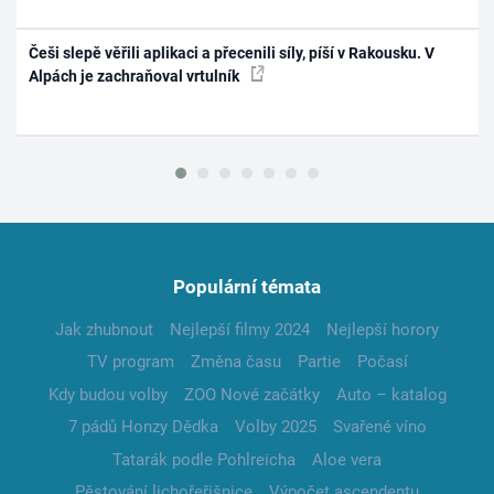
Češi slepě věřili aplikaci a přecenili síly, píší v Rakousku. V
Alpách je zachraňoval vrtulník
Populární témata
Jak zhubnout
Nejlepší filmy 2024
Nejlepší horory
TV program
Změna času
Partie
Počasí
Kdy budou volby
ZOO Nové začátky
Auto – katalog
7 pádů Honzy Dědka
Volby 2025
Svařené víno
Tatarák podle Pohlreicha
Aloe vera
Pěstování lichořeřišnice
Výpočet ascendentu