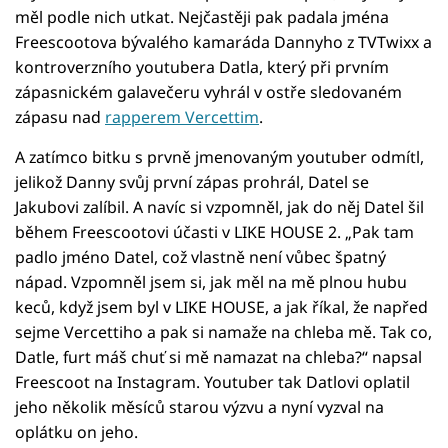
měl podle nich utkat. Nejčastěji pak padala jména
Freescootova bývalého kamaráda Dannyho z TVTwixx a
kontroverzního youtubera Datla, který při prvním
zápasnickém galavečeru vyhrál v ostře sledovaném
zápasu nad
rapperem Vercettim
.
A zatímco bitku s prvně jmenovaným youtuber odmítl,
jelikož Danny svůj první zápas prohrál, Datel se
Jakubovi zalíbil. A navíc si vzpomněl, jak do něj Datel šil
během Freescootovi účasti v LIKE HOUSE 2. „Pak tam
padlo jméno Datel, což vlastně není vůbec špatný
nápad. Vzpomněl jsem si, jak měl na mě plnou hubu
keců, když jsem byl v LIKE HOUSE, a jak říkal, že napřed
sejme Vercettiho a pak si namaže na chleba mě. Tak co,
Datle, furt máš chuť si mě namazat na chleba?“ napsal
Freescoot na Instagram. Youtuber tak Datlovi oplatil
jeho několik měsíců starou výzvu a nyní vyzval na
oplátku on jeho.