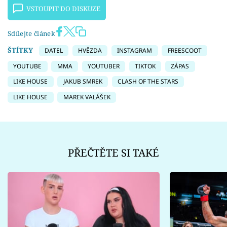
VSTOUPIT DO DISKUZE
Sdílejte článek
ŠTÍTKY
DATEL
HVĚZDA
INSTAGRAM
FREESCOOT
YOUTUBE
MMA
YOUTUBER
TIKTOK
ZÁPAS
LIKE HOUSE
JAKUB SMREK
CLASH OF THE STARS
LIKE HOUSE
MAREK VALÁŠEK
PŘEČTĚTE SI TAKÉ