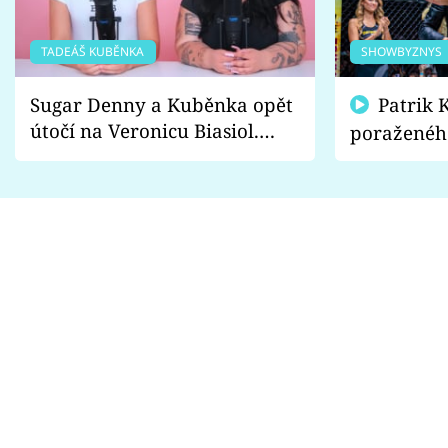
TADEÁŠ KUBĚNKA
SHOWBYZNYS
Sugar Denny a Kuběnka opět
Patrik Kincl se zastal
útočí na Veronicu Biasiol.
poraženéh
Proč je podle nich falešná a
fanoušci n
lže o své nevěře?