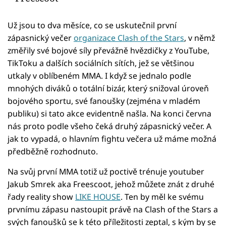
Už jsou to dva měsíce, co se uskutečnil první
zápasnický večer
organizace Clash of the Stars
, v němž
změřily své bojové síly převážně hvězdičky z YouTube,
TikToku a dalších sociálních sítích, jež se většinou
utkaly v oblíbeném MMA. I když se jednalo podle
mnohých diváků o totální bizár, který snižoval úroveň
bojového sportu, své fanoušky (zejména v mladém
publiku) si tato akce evidentně našla. Na konci června
nás proto podle všeho čeká druhý zápasnický večer. A
jak to vypadá, o hlavním fightu večera už máme možná
předběžně rozhodnuto.
Na svůj první MMA totiž už poctivě trénuje youtuber
Jakub Smrek aka Freescoot, jehož můžete znát z druhé
řady reality show
LIKE HOUSE
. Ten by měl ke svému
prvnímu zápasu nastoupit právě na Clash of the Stars a
svých fanoušků se k této příležitosti zeptal, s kým by se