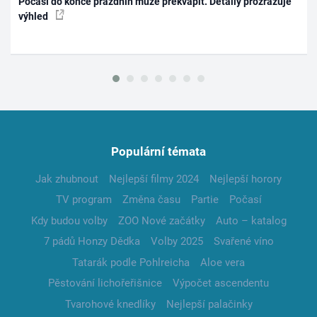
Počasí do konce prázdnin může překvapit. Detaily prozrazuje
výhled
Populární témata
Jak zhubnout
Nejlepší filmy 2024
Nejlepší horory
TV program
Změna času
Partie
Počasí
Kdy budou volby
ZOO Nové začátky
Auto – katalog
7 pádů Honzy Dědka
Volby 2025
Svařené víno
Tatarák podle Pohlreicha
Aloe vera
Pěstování lichořeřišnice
Výpočet ascendentu
Tvarohové knedlíky
Nejlepší palačinky