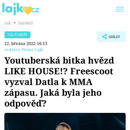
Lajk
■
Youtubeři
Trendy:
KARLOS VÉMOLA
ONLYFANS
YOUTUBEŘI
SDÍLET
SHOPAHOLICADEL
CLASH OF THE STARS
22. března 2022 16:13
redakce Prima Lajk
Youtuberská bitka hvězd
LIKE HOUSE!? Freescoot
Témata
vyzval Datla k MMA
Showbyznys
zápasu. Jaká byla jeho
odpověď?
Youtubeři
Virály