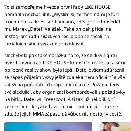
To si samozřejmě hvězda první řady LIKE HOUSE
nemohla nechat líbit. „Myslím si, že mezi námi je furt
trochu horká krev. Já říkám ano, let's go,“ odpověděl
mu Marek „Datel“ Valášek. Také on pak přidal na
Instagram řadu siláckých řečí a oba se začali na
sociálních sítích výrazně provokovat.
Nechyběla pak také narážka na to, že se díky fightu
hvězd z dvou řad LIKE HOUSE konečně ukáže, jaká série
oblíbené reality show byla lepší. Datel ovšem zdůraznil,
že zápas přijetím výzvy ještě zdaleka není oficiální a vše
záleží na pořadatelích zápasnické akce. Požádal tedy
své sledující, aby organizaci bombardovali s požadavky
na bitku Datel vs. Freescoot. A ti tak už několik dní
vesele činí. I když tedy zatím nic není oficiální, tak se
zdá, že jejich MMA zápasu už vůbec nic nestojí v cestě.