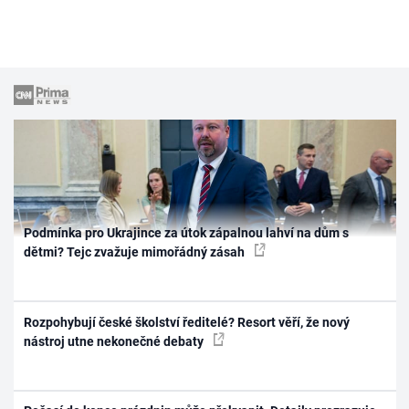
Podmínka pro Ukrajince za útok zápalnou lahví na dům s
dětmi? Tejc zvažuje mimořádný zásah
Rozpohybují české školství ředitelé? Resort věří, že nový
nástroj utne nekonečné debaty