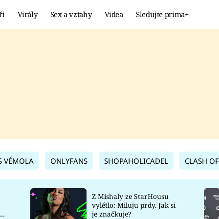
ři
Virály
Sex a vztahy
Videa
Sledujte prima+
Showbyznys
Extrém
VIRÁLY
KURIOZITY
VIDEA
KVÍZY
S VÉMOLA
ONLYFANS
SHOPAHOLICADEL
CLASH OF
Z Mishaly ze StarHousu
vylétlo: Miluju prdy. Jak si
co
je značkuje?