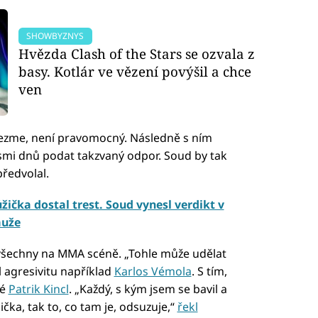
SHOWBYZNYS
Hvězda Clash of the Stars se ozvala z
basy. Kotlár ve vězení povýšil a chce
ven
vezme, není pravomocný. Následně s ním
smi dnů podat takzvaný odpor. Soud by tak
předvolal.
žička dostal trest. Soud vynesl verdikt v
muže
 všechny na MMA scéně. „Tohle může udělat
 agresivitu například
Karlos Vémola
. S tím,
ké
Patrik Kincl
. „Každý, s kým jsem se bavil a
ička, tak to, co tam je, odsuzuje,“
řekl