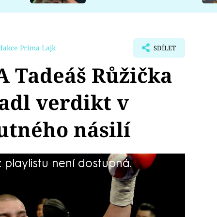
dakce Prima Lajk
SDÍLET
 Tadeáš Růžička
Padl verdikt v
tného násilí
playlistu není dostupná.
 odsouzen za výtržnictví v ostře
trestní příkaz ještě nepřevzal, takže
yl odsouzen na jedenáct měsíců do
a čtyřicet měsíců.