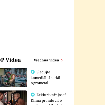
P Videa
Všechna videa
Sledujte
komediální seriál
Agrometal
exkluzivně na
prima+
Exkluzivně: Josef
Klíma promluvil o