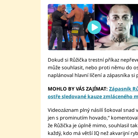
Dokud si Růžička trestní příkaz nepře
může souhlasit, nebo proti němu do o
naplánoval hlavní líčení a zápasníka si 
MOHLO BY VÁS ZAJÍMAT:
Zápasník Rů
ostře sledované kauze zmláceného 
Videozáznam plný násilí šokoval snad
jen s prominutím hovado,“ komentoval
že Růžička je úplně mimo, souhlasil ta
každý, kdo má větší IQ než akvarijní ryb