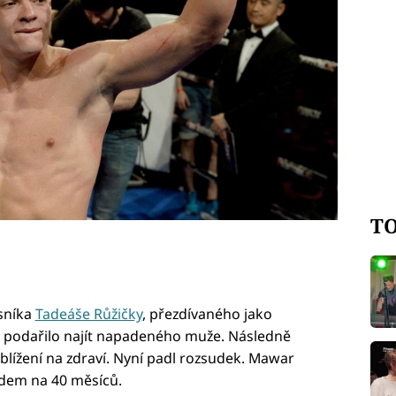
TO
asníka
Tadeáše Růžičky
, přezdívaného jako
m podařilo najít napadeného muže. Následně
ublížení na zdraví. Nyní padl rozsudek. Mawar
dem na 40 měsíců.