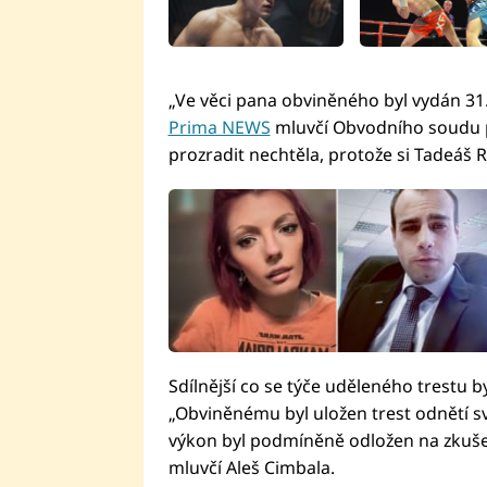
„Ve věci pana obviněného byl vydán 31.
Prima NEWS
mluvčí Obvodního soudu p
prozradit nechtěla, protože si Tadeáš R
Sdílnější co se týče uděleného trestu by
„Obviněnému byl uložen trest odnětí s
výkon byl podmíněně odložen na zkušebn
mluvčí Aleš Cimbala.