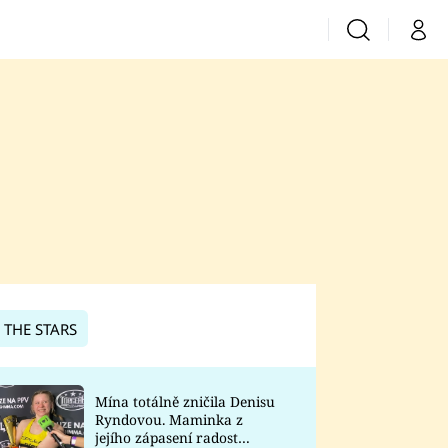
Vyhledávání
Můj 
Prima+
CNN Prima News
Prima Fresh
Prima Living
Prima Zoom
 THE STARS
Prima Lajk
Mína totálně zničila Denisu
Ryndovou. Maminka z
Sledujte nás
jejího zápasení radost