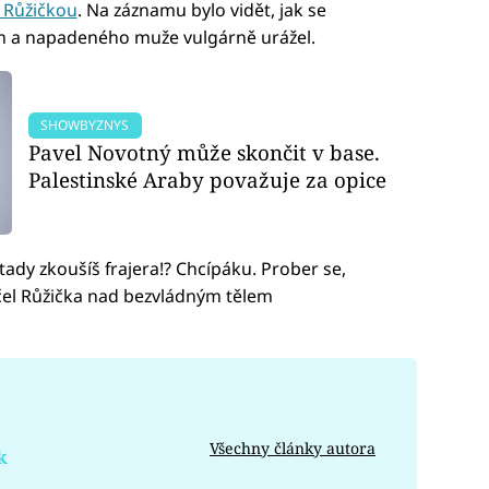
s Růžičkou
. Na záznamu bylo vidět, jak se
m a napadeného muže vulgárně urážel.
SHOWBYZNYS
Pavel Novotný může skončit v base.
Palestinské Araby považuje za opice
tady zkoušíš frajera!? Chcípáku. Prober se,
ičel Růžička nad bezvládným tělem
Všechny články autora
k