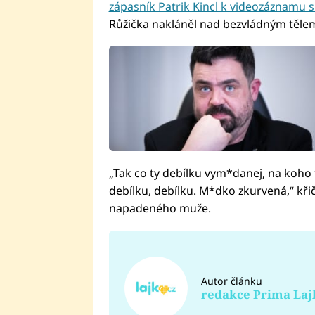
zápasník Patrik Kincl k videozáznamu 
Růžička nakláněl nad bezvládným těle
„Tak co ty debílku vym*danej, na koho 
debílku, debílku. M*dko zkurvená,“ kř
napadeného muže.
Autor článku
redakce Prima Laj