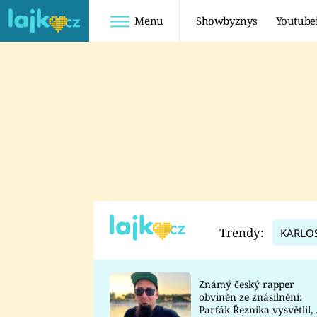
Menu
Showbyznys
Youtube
Youtuberky
Youtubeři
SHOPAHOLICADEL
FATTYPILLOW
ANNA ŠULC
FREESCOOT
SUGAR DENNY
ADAM KAJUMI
LADUŠKA
TADEÁŠ KUBĚNKA
DOMINIKA
DATEL
Trendy:
KARLO
MYSLIVCOVÁ
Známý český rapper
obviněn ze znásilnění:
Parťák Řezníka vysvětlil, 