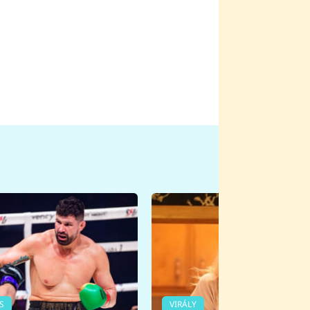
S
VIRÁLY