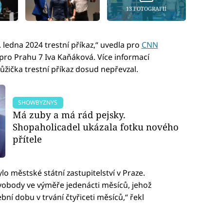
13 FOTOGRAFIÍ
 ledna 2024 trestní příkaz,“ uvedla pro
CNN
ro Prahu 7 Iva Kaňáková. Více informací
ůžička trestní příkaz dosud nepřevzal.
SHOWBYZNYS
Má zuby a má rád pejsky.
Shopaholicadel ukázala fotku nového
přítele
lo městské státní zastupitelství v Praze.
vobody ve výměře jedenácti měsíců, jehož
í dobu v trvání čtyřiceti měsíců,“ řekl