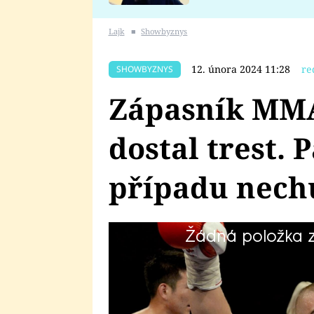
se v Plzni stalo
Lajk
■
Showbyznys
12. února 2024 11:28
re
SHOWBYZNYS
Zápasník MMA
dostal trest. 
případu nechu
Žádná položka z 
Zápasník MMA Tadeáš Růžička byl
sledované kauze. Bojovník si ale 
zřejmě až z médií se dozví, že b
vězení s podmíněným odkladem n