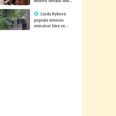
motivu seriálu Sedm
schodů k moci
Linda Rybová
popsala temnou
minulost Sáry ze
seriálu Zákony vlka