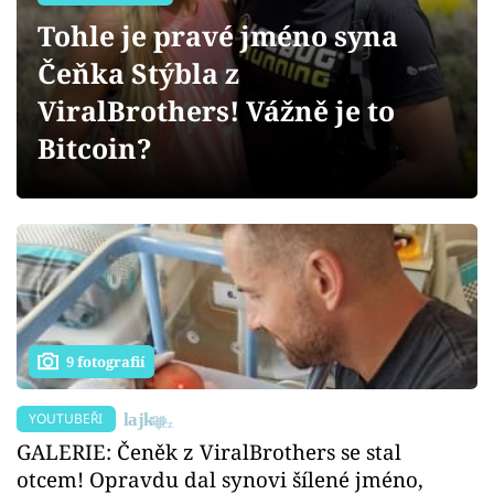
Sex a vztahy
Tohle je pravé jméno syna
Videa
Čeňka Stýbla z
ViralBrothers! Vážně je to
Sledujte prima+
Bitcoin?
Přihlášení
Sledujte nás
9 fotografií
YOUTUBEŘI
GALERIE: Čeněk z ViralBrothers se stal
otcem! Opravdu dal synovi šílené jméno,