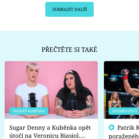
ZOBRAZIT DALŠÍ
PŘEČTĚTE SI TAKÉ
TADEÁŠ KUBĚNKA
SHOWBYZNYS
Sugar Denny a Kuběnka opět
Patrik Kincl se zastal
útočí na Veronicu Biasiol.
poraženéh