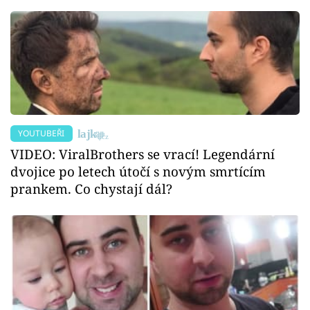
YOUTUBEŘI
VIDEO: ViralBrothers se vrací! Legendární
dvojice po letech útočí s novým smrtícím
prankem. Co chystají dál?