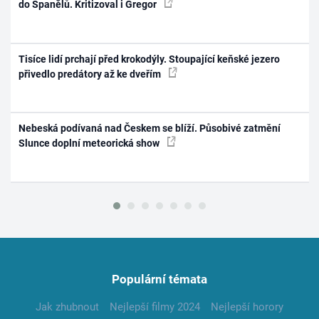
do Španělů. Kritizoval i Gregor
Tisíce lidí prchají před krokodýly. Stoupající keňské jezero
přivedlo predátory až ke dveřím
Nebeská podívaná nad Českem se blíží. Působivé zatmění
Slunce doplní meteorická show
Populární témata
Jak zhubnout
Nejlepší filmy 2024
Nejlepší horory