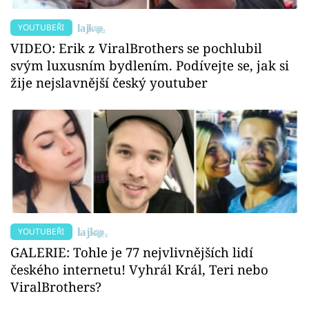
YOUTUBEŘI
VIDEO: Erik z ViralBrothers se pochlubil
svým luxusním bydlením. Podívejte se, jak si
žije nejslavnější český youtuber
YOUTUBEŘI
GALERIE: Tohle je 77 nejvlivnějších lidí
českého internetu! Vyhrál Král, Teri nebo
ViralBrothers?