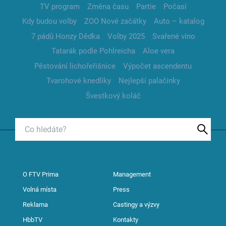
TV program
Změna času
Partie
Počasí
Kdy budou volby
ZOO Nové začátky
Auto – katalog
7 pádů Honzy Dědka
Volby 2025
Svařené víno
Tatarák podle Pohlreicha
Aloe vera
Pěstování lichořeřišnice
Výpočet ascendentu
Tvarohové knedlíky
Nejlepší palačinky
Švestkový koláč
O FTV Prima
Management
Volná místa
Press
Reklama
Castingy a výzvy
HbbTV
Kontakty