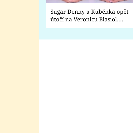
Sugar Denny a Kuběnka opět
útočí na Veronicu Biasiol.
Proč je podle nich falešná a
lže o své nevěře?