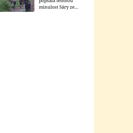
popsala temnou
minulost Sáry ze
seriálu Zákony vlka