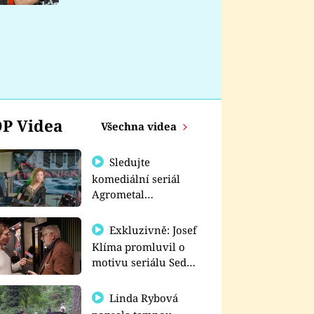
nemá
P Videa
Všechna videa
Sledujte
komediální seriál
Agrometal
exkluzivně na
prima+
Exkluzivně: Josef
Klíma promluvil o
motivu seriálu Sedm
schodů k moci
Linda Rybová