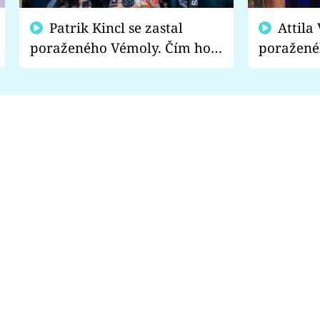
Patrik Kincl se zastal
Attila Végh podpořil
poraženého Vémoly. Čím ho
poražené
fanoušci naštvali?
chce radě
s vítězem