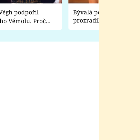
Bývalá pornoherečka
prozradila, co ji šokova
ho Vémolu. Proč
natáčení Euforie. Vážně
ji zápasit s ním než
bylo drsnější než hanba
 Kinclem?
filmy?