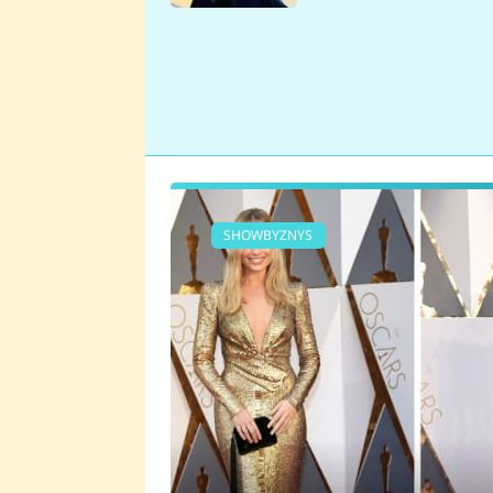
se v Plzni stalo
SHOWBYZNYS