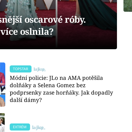
nější oscarové róby.
více oslnila?
TOPSTAR
Módní policie: JLo na AMA potěšila
dolňáky a Selena Gomez bez
podprsenky zase horňáky. Jak dopadly
další dámy?
EXTRÉM