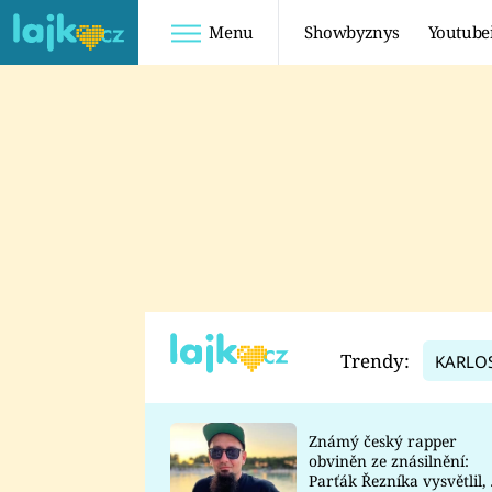
Menu
Showbyznys
Youtube
Youtuberky
Youtubeři
SHOPAHOLICADEL
FATTYPILLOW
ANNA ŠULC
FREESCOOT
SUGAR DENNY
ADAM KAJUMI
LADUŠKA
TADEÁŠ KUBĚNKA
DOMINIKA
DATEL
Trendy:
KARLO
MYSLIVCOVÁ
Známý český rapper
obviněn ze znásilnění:
Parťák Řezníka vysvětlil, 