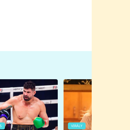
S
VIRÁLY