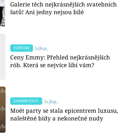
Galerie těch nejkrásnějších svatebních
šatů! Ani jedny nejsou bílé
TOPSTAR
Ceny Emmy: Přehled nejkrásnějších
rób. Která se nejvíce líbí vám?
SHOWBYZNYS
Moët party se stala epicentrem luxusu,
naleštěné bídy a nekonečné nudy