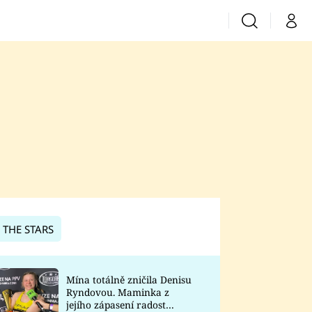
Vyhledávání
Můj 
Prima+
CNN Prima News
Prima Fresh
Prima Living
Prima Zoom
 THE STARS
Prima Lajk
Mína totálně zničila Denisu
Ryndovou. Maminka z
Sledujte nás
jejího zápasení radost