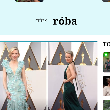
róba
ŠTÍTEK
TO