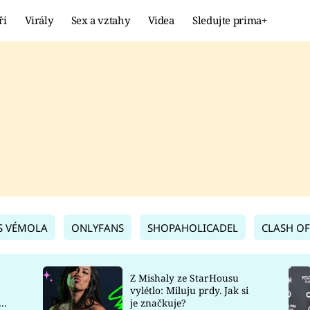
ři
Virály
Sex a vztahy
Videa
Sledujte prima+
Showbyznys
Extrém
VIRÁLY
KURIOZITY
VIDEA
KVÍZY
S VÉMOLA
ONLYFANS
SHOPAHOLICADEL
CLASH OF
Z Mishaly ze StarHousu
vylétlo: Miluju prdy. Jak si
co
je značkuje?