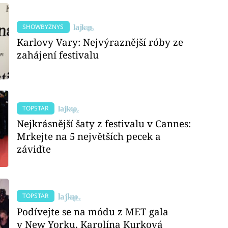
SHOWBYZNYS
Karlovy Vary: Nejvýraznější róby ze
zahájení festivalu
TOPSTAR
Nejkrásnější šaty z festivalu v Cannes:
Mrkejte na 5 největších pecek a
záviďte
TOPSTAR
Podívejte se na módu z MET gala
v New Yorku. Karolína Kurková