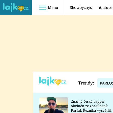
Menu
Showbyznys
Youtube
Youtuberky
Youtubeři
SHOPAHOLICADEL
FATTYPILLOW
ANNA ŠULC
FREESCOOT
SUGAR DENNY
ADAM KAJUMI
LADUŠKA
TADEÁŠ KUBĚNKA
DOMINIKA
DATEL
Trendy:
KARLO
MYSLIVCOVÁ
Známý český rapper
obviněn ze znásilnění:
Parťák Řezníka vysvětlil, 