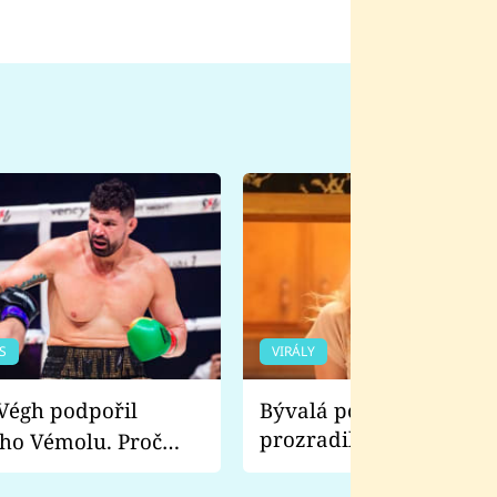
S
VIRÁLY
Bývalá pornoherečka
prozradila, co ji šokova
ho Vémolu. Proč
natáčení Euforie. Vážně
ji zápasit s ním než
bylo drsnější než hanba