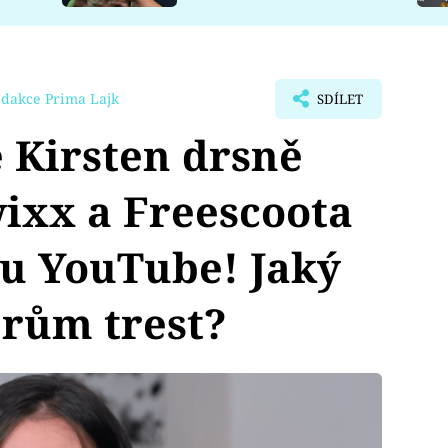
edakce Prima Lajk
SDÍLET
 Kirsten drsně
ixx a Freescoota
ru YouTube! Jaký
erům trest?