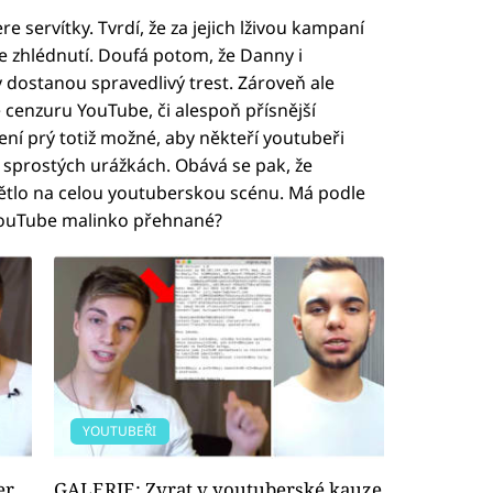
e servítky. Tvrdí, že za jejich lživou kampaní
ce zhlédnutí. Doufá potom, že Danny i
 dostanou spravedlivý trest. Zároveň ale
 cenzuru YouTube, či alespoň přísnější
ení prý totiž možné, aby někteří youtubeři
a sprostých urážkách. Obává se pak, že
ětlo na celou youtuberskou scénu. Má podle
 YouTube malinko přehnané?
YOUTUBEŘI
er
GALERIE: Zvrat v youtuberské kauze