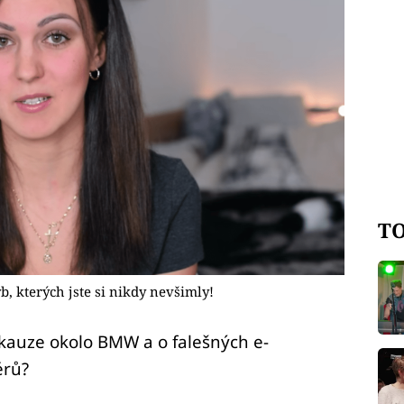
TO
, kterých jste si nikdy nevšimly!
kauze okolo BMW a o falešných e-
érů?