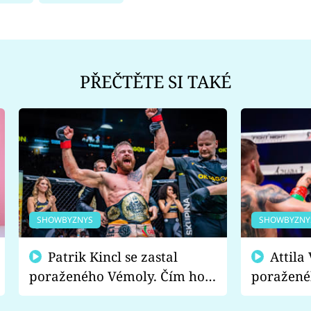
PŘEČTĚTE SI TAKÉ
SHOWBYZNYS
SHOWBYZNY
Patrik Kincl se zastal
Attila Végh podpořil
poraženého Vémoly. Čím ho
poražené
fanoušci naštvali?
chce radě