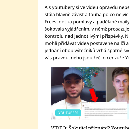
A s youtubery si ve videu opravdu neber
stála hlavně závist a touha po co nejví
Freescoot za pomluvy a padělané maily
šokovala vyjádřením, v němž prosazuje
kontrolu nad jednotlivými příspěvky. N
mohli přidávat videa postavené na lži 
jednání obou výtečníků vrhá špatné sv
vás pravdu, nebo jsou řeči o cenzuře
YOUTUBEŘI
VIDEO: Šokující přiznání? Youtub