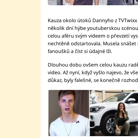
Kauza okolo útoků Dannyho z TVTwixx
několik dní hýbe youtuberskou scénou. 
celou aféru svým videem o převzetí v
nechtěně odstartovala. Musela snášet 
fanoušků a číst si údajné lži.
Dlouhou dobu ovšem celou kauzu raději 
video. Až nyní, když vyšlo najevo, že vš
důkaz, byly falešné, se konečně rozhod