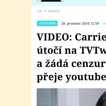
se v Plzni stalo
Lajk
■
Youtubeři
28. prosince 2016 12:59
r
YOUTUBEŘI
VIDEO: Carrie
útočí na TVTw
a žádá cenzu
přeje youtub