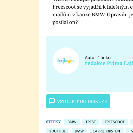
Freescoot se vyjádřil k falešným e
mailům v kauze BMW. Opravdu j
posílal on?
Autor článku
redakce Prima Laj
VSTOUPIT DO DISKUZE
ŠTÍTKY
BMW
TREST
FREESCOOT
YOUTUBE
BMW
CARRIE KIRSTEN
T