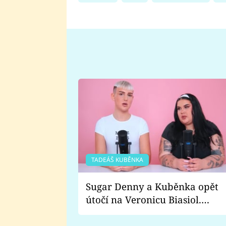
TADEÁŠ KUBĚNKA
Sugar Denny a Kuběnka opět
útočí na Veronicu Biasiol.
Proč je podle nich falešná a
lže o své nevěře?