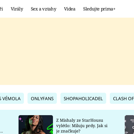
ři
Virály
Sex a vztahy
Videa
Sledujte prima+
Showbyznys
Extrém
VIRÁLY
KURIOZITY
VIDEA
KVÍZY
S VÉMOLA
ONLYFANS
SHOPAHOLICADEL
CLASH OF
Z Mishaly ze StarHousu
vylétlo: Miluju prdy. Jak si
co
je značkuje?