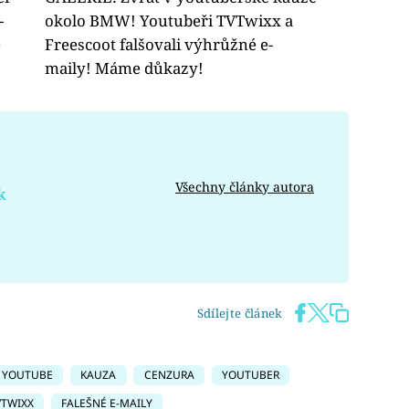
-
okolo BMW! Youtubeři TVTwixx a
e
Freescoot falšovali výhrůžné e-
maily! Máme důkazy!
Všechny články autora
k
Sdílejte článek
YOUTUBE
KAUZA
CENZURA
YOUTUBER
VTWIXX
FALEŠNÉ E-MAILY