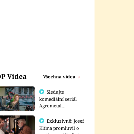
P Videa
Všechna videa
Sledujte
komediální seriál
Agrometal
exkluzivně na
prima+
Exkluzivně: Josef
Klíma promluvil o