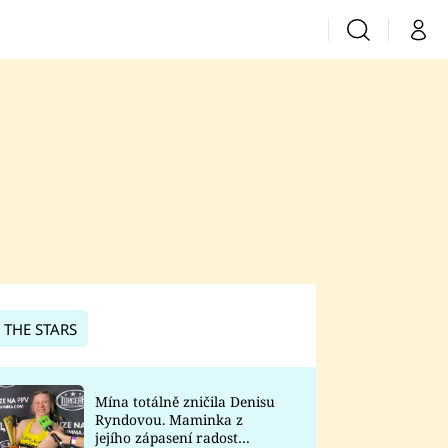
Vyhledávání
Můj 
Prima+
CNN Prima News
Prima Fresh
Prima Living
Prima Zoom
 THE STARS
Prima Lajk
Mína totálně zničila Denisu
Ryndovou. Maminka z
Sledujte nás
jejího zápasení radost