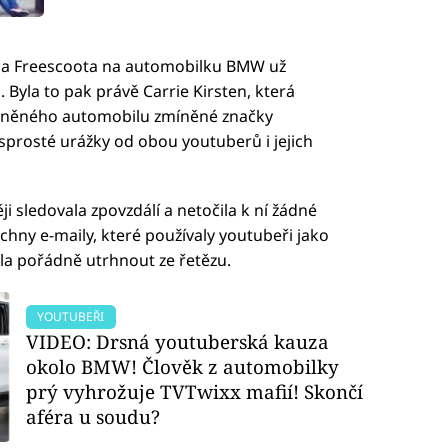
 a Freescoota na automobilku BMW už
Byla to pak právě Carrie Kirsten, která
ysněného automobilu zmíněné značky
sprosté urážky od obou youtuberů i jejich
sledovala zpovzdálí a netočila k ní žádné
echny e-maily, které používaly youtubeři jako
la pořádně utrhnout ze řetězu.
YOUTUBEŘI
VIDEO: Drsná youtuberská kauza
okolo BMW! Člověk z automobilky
prý vyhrožuje TVTwixx mafií! Skončí
aféra u soudu?