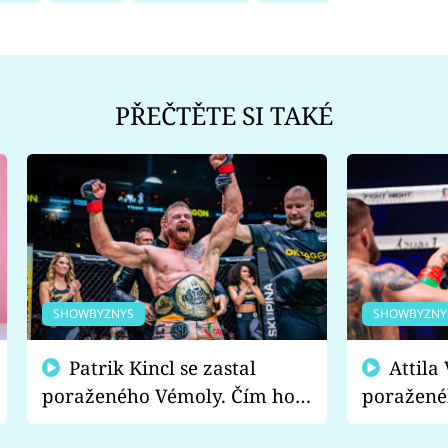
PŘEČTĚTE SI TAKÉ
SHOWBYZNYS
SHOWBYZNY
Patrik Kincl se zastal
Attila Végh podpořil
poraženého Vémoly. Čím ho
poražené
fanoušci naštvali?
chce radě
s vítězem