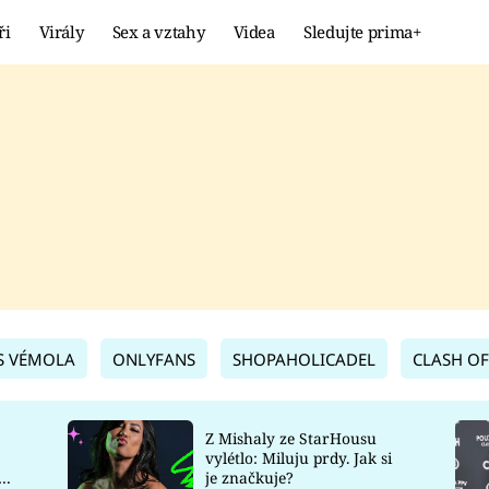
ři
Virály
Sex a vztahy
Videa
Sledujte prima+
Showbyznys
Extrém
VIRÁLY
KURIOZITY
VIDEA
KVÍZY
S VÉMOLA
ONLYFANS
SHOPAHOLICADEL
CLASH OF
Z Mishaly ze StarHousu
vylétlo: Miluju prdy. Jak si
co
je značkuje?