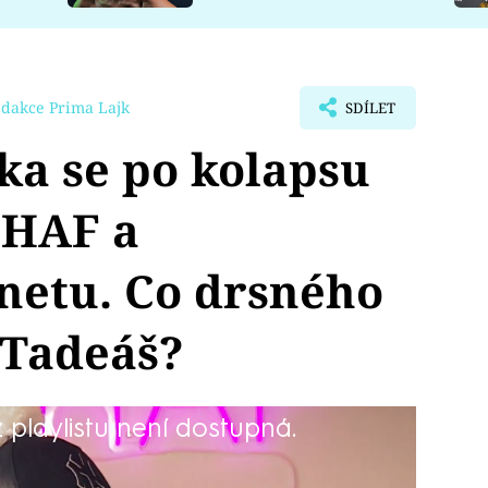
edakce Prima Lajk
SDÍLET
ka se po kolapsu
 HAF a
netu. Co drsného
e Tadeáš?
playlistu není dostupná.
ení vrací zpátky do reality show. A
hou.