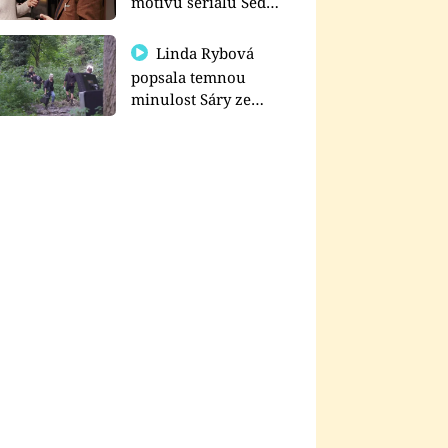
motivu seriálu Sedm
schodů k moci
Linda Rybová
popsala temnou
minulost Sáry ze
seriálu Zákony vlka