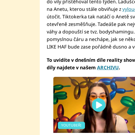
do vily přistěhoval tento týden. Ladušce
na Anetu, kterou stále obviňuje z
vylou
útočit. Tiktokerka tak natáčí o Anetě s
otevřeně zesměšňuje. Tadeáše pak nejvíc 
váhy a dopouští se tvz. bodyshamingu.
pomyslnou čáru a nechápe, jak se někd
LIKE HAF bude zase pořádně dusno a v
To uvidíte v dnešním díle reality sh
díly najdete v našem
ARCHIVU
.
YOUTUBEŘI