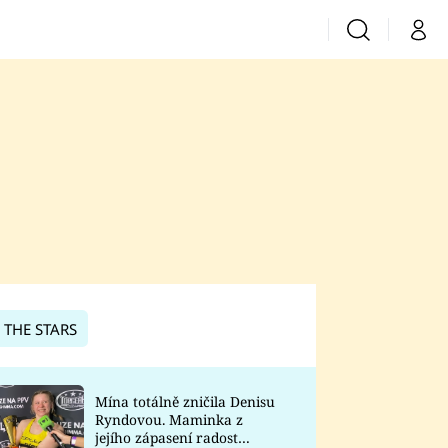
Vyhledávání
Můj 
Prima+
CNN Prima News
Prima Fresh
Prima Living
Prima Zoom
 THE STARS
Prima Lajk
Mína totálně zničila Denisu
Ryndovou. Maminka z
Sledujte nás
jejího zápasení radost