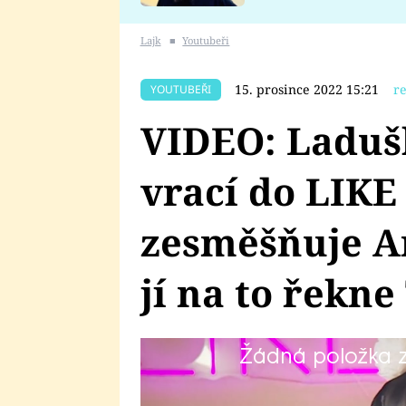
se v Plzni stalo
Lajk
■
Youtubeři
15. prosince 2022 15:21
r
YOUTUBEŘI
VIDEO: Laduš
vrací do LIKE
zesměšňuje A
jí na to řekn
Žádná položka z 
Tiktokerka se po nervovém zhrouc
na své sokyni nenechává nit suc