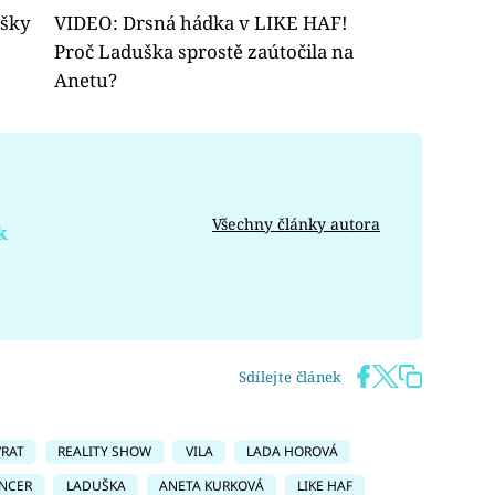
ušky
VIDEO: Drsná hádka v LIKE HAF!
Proč Laduška sprostě zaútočila na
Anetu?
Všechny články autora
k
Sdílejte článek
RAT
REALITY SHOW
VILA
LADA HOROVÁ
ENCER
LADUŠKA
ANETA KURKOVÁ
LIKE HAF