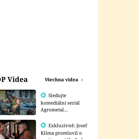
P Videa
Všechna videa
Sledujte
komediální seriál
Agrometal
exkluzivně na
prima+
YOUTUBEŘI
Exkluzivně: Josef
Aneta Kurková
Klíma promluvil o