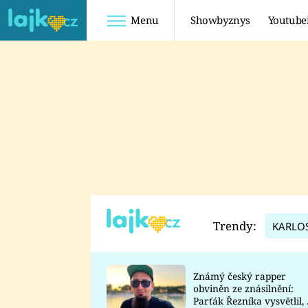
Menu
Showbyznys
Youtube
Youtuberky
Youtubeři
SHOPAHOLICADEL
FATTYPILLOW
ANNA ŠULC
FREESCOOT
SUGAR DENNY
ADAM KAJUMI
LADUŠKA
TADEÁŠ KUBĚNKA
DOMINIKA
DATEL
Trendy:
KARLO
MYSLIVCOVÁ
Známý český rapper
obviněn ze znásilnění:
Parťák Řezníka vysvětlil, 