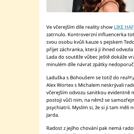
Ve včerejším díle reality show
LIKE HAF
zatrnulo. Kontroverzní influencerka toti
svou osobu kvůli kauze s pejskem Te
přijet záchranka, která ji ihned odvezl
Lada do soutěže vůbec ještě dokáže vrát
minulém díle návrat zpátky nedoporučov
Laduška s Bohoušem se totiž do realit
Fai
Alex Wortex s Michalem neskrývali rados
včerejším odvozu sanitkou evidentně m
postoji vůči nim, na němž se samozřejm
psychiatrii. Myslím si, že si ji tam mě
Jarda.
Radost z jejího chování pak nemá rados