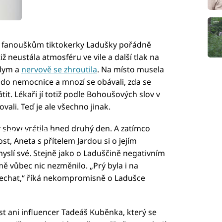
fanouškům tiktokerky Ladušky pořádně
ž neustála atmosféru ve vile a další tlak na
ddym a
nervově se zhroutila
. Na místo musela
a do nemocnice a mnozí se obávali, zda se
it. Lékaři jí totiž podle Bohoušových slov v
ali. Teď je ale všechno jinak.
y show vrátila hned druhý den. A zatímco
led to fetch
t, Aneta s přítelem Jardou si o jejím
yslí své. Stejně jako o Laduščině negativním
ě vůbec nic nezměnilo. „Prý byla i na
li nechat,“ říká nekompromisně o Ladušce
t ani influencer Tadeáš Kuběnka, který se