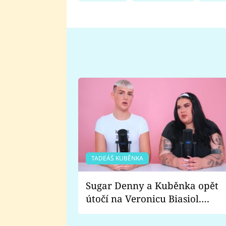
TADEÁŠ KUBĚNKA
Sugar Denny a Kuběnka opět
útočí na Veronicu Biasiol.
Proč je podle nich falešná a
lže o své nevěře?