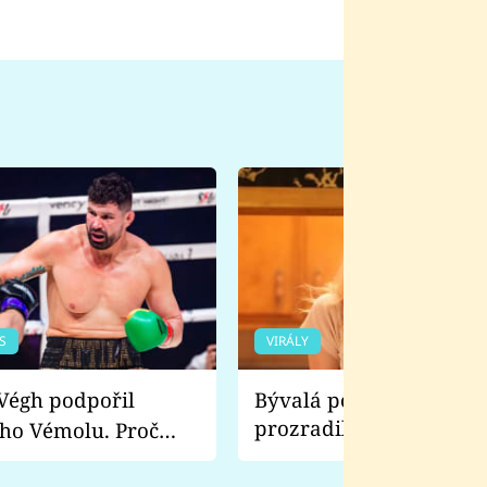
S
VIRÁLY
Bývalá pornoherečka
prozradila, co ji šokova
ho Vémolu. Proč
natáčení Euforie. Vážně
ji zápasit s ním než
bylo drsnější než hanba
 Kinclem?