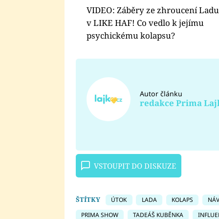
VIDEO: Záběry ze zhroucení Lad
v LIKE HAF! Co vedlo k jejímu
psychickému kolapsu?
Autor článku
redakce Prima Laj
VSTOUPIT DO DISKUZE
ŠTÍTKY
ÚTOK
LADA
KOLAPS
NÁV
PRIMA SHOW
TADEÁŠ KUBĚNKA
INFLU