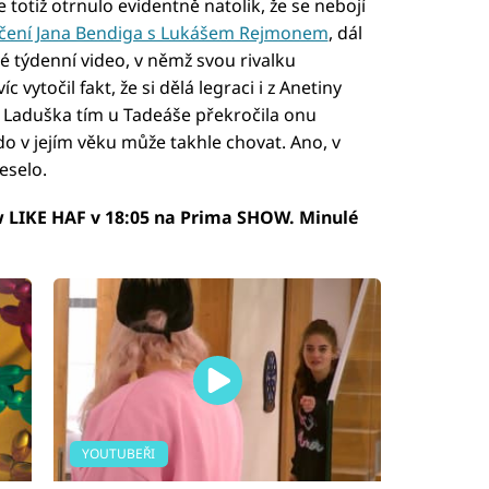
 totiž otrnulo evidentně natolik, že se nebojí
čení Jana Bendiga s Lukášem Rejmonem
, dál
vé týdenní video, v němž svou rivalku
vytočil fakt, že si dělá legraci i z Anetiny
 Laduška tím u Tadeáše překročila onu
o v jejím věku může takhle chovat. Ano, v
eselo.
ow LIKE HAF v 18:05 na Prima SHOW. Minulé
YOUTUBEŘI