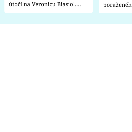
útočí na Veronicu Biasiol.
poraženéh
Proč je podle nich falešná a
fanoušci n
lže o své nevěře?