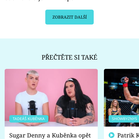
ZOBRAZIT DALŠÍ
PŘEČTĚTE SI TAKÉ
TADEÁŠ KUBĚNKA
SHOWBYZNYS
Sugar Denny a Kuběnka opět
Patrik Kincl se zastal