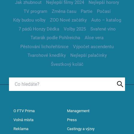
Jak zhubnout
Nejlepší filmy 2024
Nejlepší horory
TV program
Změna času
Partie
Počasí
Kdy budou volby
ZOO Nové začátky
Auto – katalog
7 pádů Honzy Dědka
Volby 2025
Svařené víno
Tatarák podle Pohlreicha
Aloe vera
Pěstování lichořeřišnice
Výpočet ascendentu
Tvarohové knedlíky
Nejlepší palačinky
Švestkový koláč
O FTV Prima
Management
Volná místa
Press
Reklama
Castingy a výzvy