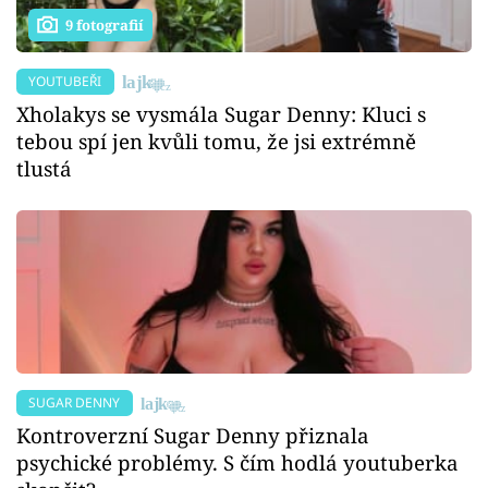
9 fotografií
YOUTUBEŘI
Xholakys se vysmála Sugar Denny: Kluci s
tebou spí jen kvůli tomu, že jsi extrémně
tlustá
SUGAR DENNY
Kontroverzní Sugar Denny přiznala
psychické problémy. S čím hodlá youtuberka