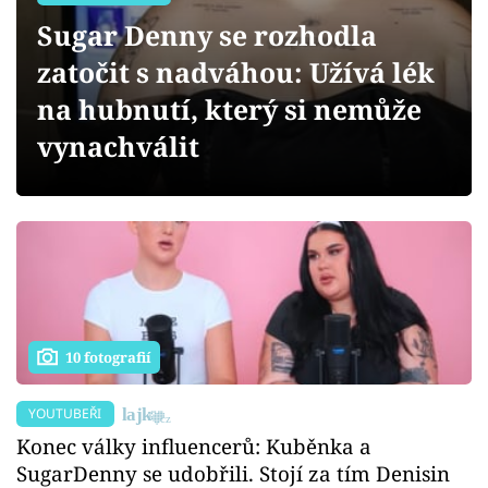
Sex a vztahy
Sugar Denny se rozhodla
Videa
zatočit s nadváhou: Užívá lék
na hubnutí, který si nemůže
Sledujte prima+
vynachválit
Přihlášení
Sledujte nás
10 fotografií
YOUTUBEŘI
Konec války influencerů: Kuběnka a
SugarDenny se udobřili. Stojí za tím Denisin