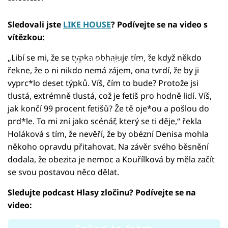
Sledovali jste
LIKE HOUSE
? Podívejte se na video s
vítězkou:
„Libí se mi, že se typka obhajuje tím, že když někdo
Failed to fetch
řekne, že o ni nikdo nemá zájem, ona tvrdí, že by ji
vyprc*lo deset týpků. Víš, čím to bude? Protože jsi
tlustá, extrémně tlustá, což je fetiš pro hodně lidí. Víš,
jak končí 99 procent fetišů? Že tě oje*ou a pošlou do
prd*le. To mi zní jako scénář, který se ti děje,“ řekla
Holáková s tím, že nevěří, že by obézní Denisa mohla
někoho opravdu přitahovat. Na závěr svého běsnění
dodala, že obezita je nemoc a Kouřílková by měla začít
se svou postavou něco dělat.
Sledujte podcast Hlasy zločinu? Podívejte se na
video: