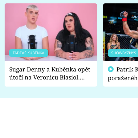
TADEÁŠ KUBĚNKA
SHOWBYZNYS
Sugar Denny a Kuběnka opět
Patrik Kincl se zastal
útočí na Veronicu Biasiol.
poraženéh
Proč je podle nich falešná a
fanoušci n
lže o své nevěře?