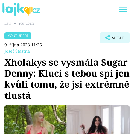
Lajk
■
Youtubeři
Trendy:
KARLOS VÉMOLA
ONLYFANS
YOUTUBEŘI
SDÍLET
SHOPAHOLICADEL
CLASH OF THE STARS
9. října 2023 11:26
Josef Šťastna
Xholakys se vysmála Sugar
Denny: Kluci s tebou spí jen
Témata
kvůli tomu, že jsi extrémně
Showbyznys
tlustá
Youtubeři
Virály