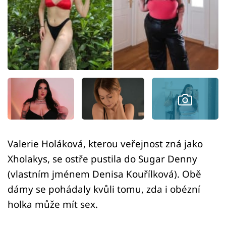
Sex a vztahy
Videa
Sledujte prima+
Přihlášení
Sledujte nás
Valerie Holáková, kterou veřejnost zná jako
Xholakys, se ostře pustila do Sugar Denny
(vlastním jménem Denisa Kouřílková). Obě
dámy se pohádaly kvůli tomu, zda i obézní
holka může mít sex.