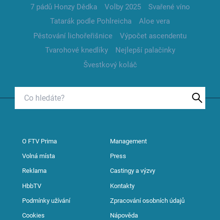
7 pádů Honzy Dědka
Volby 2025
Svařené víno
Tatarák podle Pohlreicha
Aloe vera
Pěstování lichořeřišnice
Výpočet ascendentu
Tvarohové knedlíky
Nejlepší palačinky
Švestkový koláč
O FTV Prima
Management
Volná místa
Press
Reklama
Castingy a výzvy
HbbTV
Kontakty
Podmínky užívání
Zpracování osobních údajů
Cookies
Nápověda