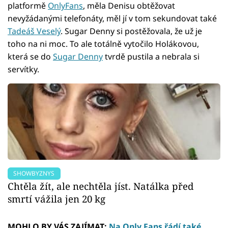
platformě
OnlyFans
, měla Denisu obtěžovat
nevyžádanými telefonáty, měl jí v tom sekundovat také
Tadeáš Veselý
. Sugar Denny si postěžovala, že už je
toho na ni moc. To ale totálně vytočilo Holákovou,
která se do
Sugar Denny
tvrdě pustila a nebrala si
servítky.
SHOWBYZNYS
Chtěla žít, ale nechtěla jíst. Natálka před
smrtí vážila jen 20 kg
MOHLO BY VÁS ZAJÍMAT:
Na Only Fans řádí také