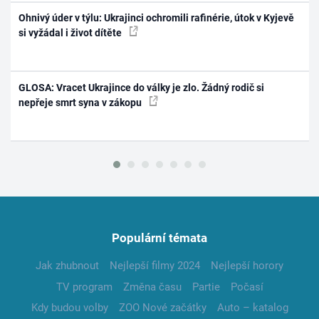
Ohnivý úder v týlu: Ukrajinci ochromili rafinérie, útok v Kyjevě
si vyžádal i život dítěte
GLOSA: Vracet Ukrajince do války je zlo. Žádný rodič si
nepřeje smrt syna v zákopu
Populární témata
Jak zhubnout
Nejlepší filmy 2024
Nejlepší horory
TV program
Změna času
Partie
Počasí
Kdy budou volby
ZOO Nové začátky
Auto – katalog