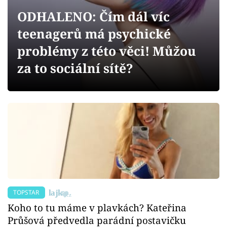
Sex a vztahy
ODHALENO: Čím dál víc
Videa
teenagerů má psychické
problémy z této věci! Můžou
Sledujte prima+
za to sociální sítě?
Přihlášení
Sledujte nás
TOPSTAR
Koho to tu máme v plavkách? Kateřina
Průšová předvedla parádní postavičku