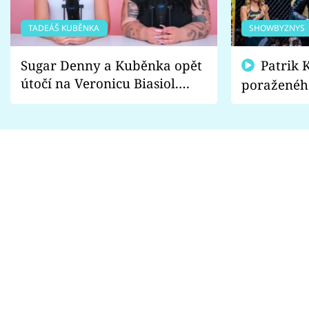
TADEÁŠ KUBĚNKA
SHOWBYZNYS
Sugar Denny a Kuběnka opět
Patrik Kincl se zastal
útočí na Veronicu Biasiol.
poraženéh
Proč je podle nich falešná a
fanoušci n
lže o své nevěře?