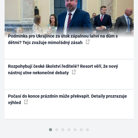
Podmínka pro Ukrajince za útok zápalnou lahví na dům s
dětmi? Tejc zvažuje mimořádný zásah
Rozpohybují české školství ředitelé? Resort věří, že nový
nástroj utne nekonečné debaty
Počasí do konce prázdnin může překvapit. Detaily prozrazuje
výhled