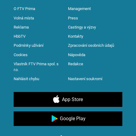
O FTV Prima
Management
Volná místa
Press
Reklama
Castingy a výzvy
HbbTV
Kontakty
Podmínky užívání
Zpracování osobních údajů
Cookies
Nápověda
Vlastník FTV Prima spol. s
Redakce
r.o.
Nahlásit chybu
Nastavení soukromí
App Store
Google Play