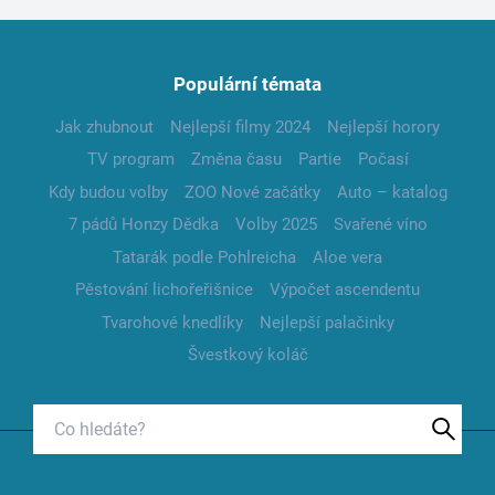
Populární témata
Jak zhubnout
Nejlepší filmy 2024
Nejlepší horory
TV program
Změna času
Partie
Počasí
Kdy budou volby
ZOO Nové začátky
Auto – katalog
7 pádů Honzy Dědka
Volby 2025
Svařené víno
Tatarák podle Pohlreicha
Aloe vera
Pěstování lichořeřišnice
Výpočet ascendentu
Tvarohové knedlíky
Nejlepší palačinky
Švestkový koláč