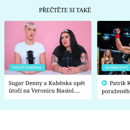
PŘEČTĚTE SI TAKÉ
TADEÁŠ KUBĚNKA
SHOWBYZNYS
Sugar Denny a Kuběnka opět
Patrik Kincl se zastal
útočí na Veronicu Biasiol.
poraženéh
Proč je podle nich falešná a
fanoušci n
lže o své nevěře?