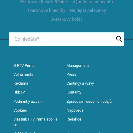
Pěstování lichořeřišnice
Výpočet ascendentu
Tvarohové knedlíky
Nejlepší palačinky
Švestkový koláč
O FTV Prima
Management
Volná místa
Press
Reklama
Castingy a výzvy
HbbTV
Kontakty
Podmínky užívání
Zpracování osobních údajů
Cookies
Nápověda
Vlastník FTV Prima spol. s
Redakce
r.o.