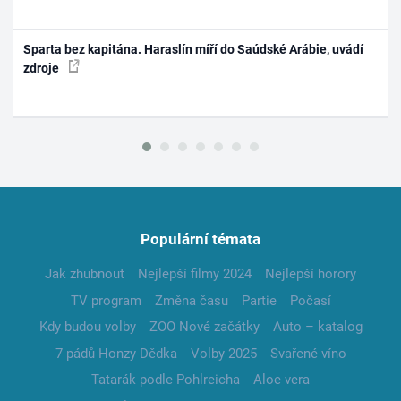
Sparta bez kapitána. Haraslín míří do Saúdské Arábie, uvádí
zdroje
Populární témata
Jak zhubnout
Nejlepší filmy 2024
Nejlepší horory
TV program
Změna času
Partie
Počasí
Kdy budou volby
ZOO Nové začátky
Auto – katalog
7 pádů Honzy Dědka
Volby 2025
Svařené víno
Tatarák podle Pohlreicha
Aloe vera