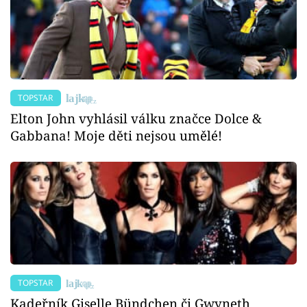
TOPSTAR
Elton John vyhlásil válku značce Dolce &
Gabbana! Moje děti nejsou umělé!
TOPSTAR
Kadeřník Giselle Bündchen či Gwyneth