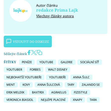
Autor článku
redakce Prima Lajk
Všechny články autora
VSTOUPIT DO DISKUZE
Sdílejte článek
ŠTÍTKY
PENÍZE
YOUTUBE
GALERIE
SOCIÁLNÍ SÍŤ
YOUTUBER
FORBES
WALT DISNEY
NEJBOHATŠÍ YOUTUBEŘI
YOUTUBEŘI
ANNA ŠULC
MENT
KOVY
ANNA ŠULCOVÁ
TARY
ZALANDO SE
ERIK MELDIK
BAXTRIX
AGRAELUS
FIZISTYLE
VERONICA BIASIOL
NEJLÉPE PLACENÍ
XNAPY
TARA