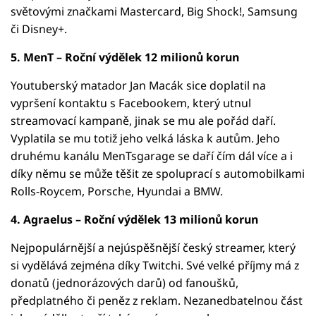
světovými značkami Mastercard, Big Shock!, Samsung
či Disney+.
5. MenT – Roční výdělek 12 milionů korun
Youtuberský matador Jan Macák sice doplatil na
vypršení kontaktu s Facebookem, který utnul
streamovací kampaně, jinak se mu ale pořád daří.
Vyplatila se mu totiž jeho velká láska k autům. Jeho
druhému kanálu MenTsgarage se daří čím dál více a i
díky němu se může těšit ze spoluprací s automobilkami
Rolls-Roycem, Porsche, Hyundai a BMW.
4. Agraelus – Roční výdělek 13 milionů korun
Nejpopulárnější a nejúspěšnější český streamer, který
si vydělává zejména díky Twitchi. Své velké příjmy má z
donatů (jednorázových darů) od fanoušků,
předplatného či peněz z reklam. Nezanedbatelnou část