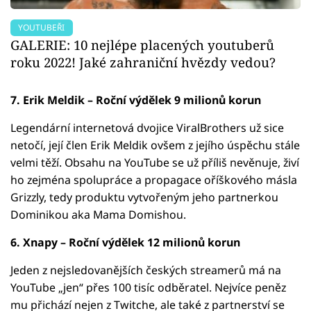
YOUTUBEŘI
GALERIE: 10 nejlépe placených youtuberů
roku 2022! Jaké zahraniční hvězdy vedou?
7. Erik Meldik – Roční výdělek 9 milionů korun
Legendární internetová dvojice ViralBrothers už sice
netočí, její člen Erik Meldik ovšem z jejího úspěchu stále
velmi těží. Obsahu na YouTube se už příliš nevěnuje, živí
ho zejména spolupráce a propagace oříškového másla
Grizzly, tedy produktu vytvořeným jeho partnerkou
Dominikou aka Mama Domishou.
6. Xnapy – Roční výdělek 12 milionů korun
Jeden z nejsledovanějších českých streamerů má na
YouTube „jen“ přes 100 tisíc odběratel. Nejvíce peněz
mu přichází nejen z Twitche, ale také z partnerství se