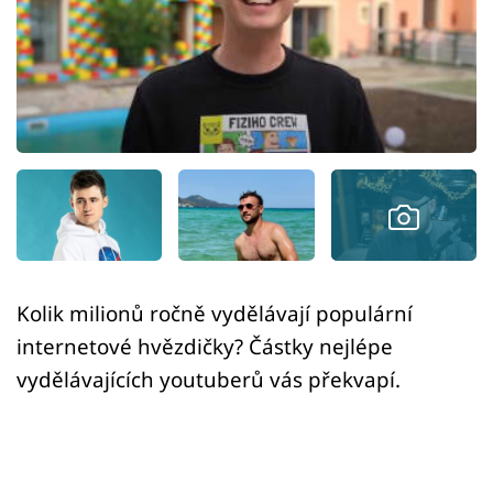
Sex a vztahy
Videa
Sledujte prima+
Přihlášení
Sledujte nás
Kolik milionů ročně vydělávají populární
internetové hvězdičky? Částky nejlépe
vydělávajících youtuberů vás překvapí.