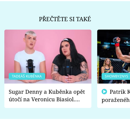
PŘEČTĚTE SI TAKÉ
TADEÁŠ KUBĚNKA
SHOWBYZNYS
Sugar Denny a Kuběnka opět
Patrik Kincl se zastal
útočí na Veronicu Biasiol.
poraženéh
Proč je podle nich falešná a
fanoušci n
lže o své nevěře?