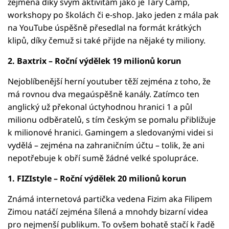
zejména díky svým aktivitám jako je Tary Camp,
workshopy po školách či e-shop. Jako jeden z mála pak
na YouTube úspěšně přesedlal na formát krátkých
klipů, díky čemuž si také přijde na nějaké ty miliony.
2. Baxtrix – Roční výdělek 19 milionů korun
Nejoblíbenější herní youtuber těží zejména z toho, že
má rovnou dva megaúspěšně kanály. Zatímco ten
anglický už překonal úctyhodnou hranici 1 a půl
milionu odběratelů, s tím českým se pomalu přibližuje
k milionové hranici. Gamingem a sledovanými videi si
vydělá – zejména na zahraničním účtu – tolik, že ani
nepotřebuje k obří sumě žádné velké spolupráce.
1. FIZIstyle – Roční výdělek 20 milionů korun
Známá internetová partička vedena Fizim aka Filipem
Zimou natáčí zejména šílená a mnohdy bizarní videa
pro nejmenší publikum. To ovšem bohatě stačí k řadě