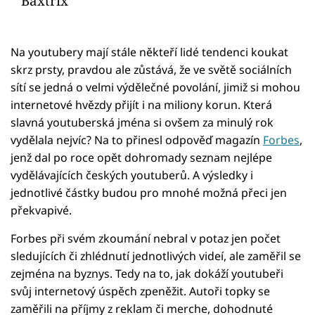
Baxtrix
Na youtubery mají stále někteří lidé tendenci koukat
skrz prsty, pravdou ale zůstává, že ve světě sociálních
sítí se jedná o velmi výdělečné povolání, jimiž si mohou
internetové hvězdy přijít i na miliony korun. Která
slavná youtuberská jména si ovšem za minulý rok
vydělala nejvíc? Na to přinesl odpověď magazín
Forbes
,
jenž dal po roce opět dohromady seznam nejlépe
vydělávajících českých youtuberů. A výsledky i
jednotlivé částky budou pro mnohé možná přeci jen
překvapivé.
Forbes při svém zkoumání nebral v potaz jen počet
sledujících či zhlédnutí jednotlivých videí, ale zaměřil se
zejména na byznys. Tedy na to, jak dokáží youtubeři
svůj internetový úspěch zpeněžit. Autoři topky se
zaměřili na příjmy z reklam či merche, dohodnuté