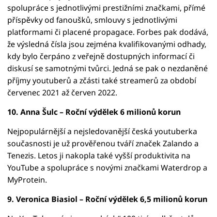
spolupráce s jednotlivými prestižními značkami, přímé
příspěvky od fanoušků, smlouvy s jednotlivými
platformami či placené propagace. Forbes pak dodává,
že výsledná čísla jsou zejména kvalifikovanými odhady,
kdy bylo čerpáno z veřejně dostupných informací či
diskusí se samotnými tvůrci. Jedná se pak o nezdaněné
příjmy youtuberů a zčásti také streamerů za období
červenec 2021 až červen 2022.
10. Anna Šulc – Roční výdělek 6 milionů korun
Nejpopulárnější a nejsledovanější česká youtuberka
současnosti je už prověřenou tváří značek Zalando a
Tenezis. Letos ji nakopla také vyšší produktivita na
YouTube a spolupráce s novými značkami Waterdrop a
MyProtein.
9. Veronica Biasiol – Roční výdělek 6,5 milionů korun