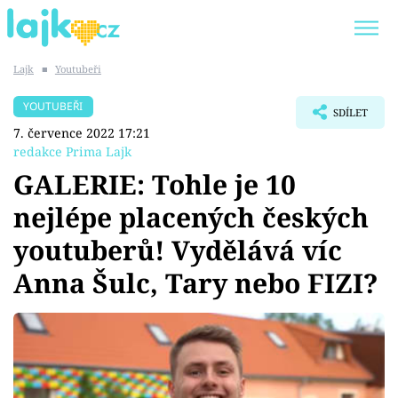
Lajk
■
Youtubeři
Trendy:
KARLOS VÉMOLA
ONLYFANS
YOUTUBEŘI
SDÍLET
SHOPAHOLICADEL
CLASH OF THE STARS
7. července 2022 17:21
redakce Prima Lajk
GALERIE: Tohle je 10
nejlépe placených českých
Témata
youtuberů! Vydělává víc
Showbyznys
Anna Šulc, Tary nebo FIZI?
Youtubeři
Virály