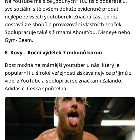
Na YouTube má sice „pouhých“ 100 tisíc odběratelů,
své sociální sítě ovšem dokáže evidentně prodat
nejlépe ze všech youtuberek. Značná část peněz
dostává z e-shopů a provozování vlastních značek.
Spolupracuje také s firmami AboutYou, Disney+ nebo
Gym- Beam.
8. Kovy – Roční výdělek 7 milionů korun
Dost možná nejznámější youtuber u nás, který je
populární i u široké veřejnosti získává nejvíce příjmů z
videí z YouTube a spoluprácí se značkami Zalando,
Adidas či Česká spořitelna.