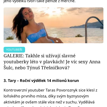
jeho výdělku tvoří také peníze z merche.
YOUTUBEŘI
GALERIE: Takhle si užívají slavné
youtuberky léto v plavkách! Je víc sexy Anna
Šulc, nebo Týnuš Třešničková?
3. Tary – Roční výdělek 14 milionů korun
Kontroverzní youtuber Taras Povoroznyk sice klesl z
loňského prvního místa, díky svým byznysovým
aktivitám je ovšem stále více než v suchu. Vydělává