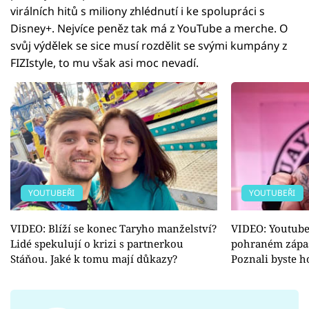
virálních hitů s miliony zhlédnutí i ke spolupráci s
Disney+. Nejvíce peněz tak má z YouTube a merche. O
svůj výdělek se sice musí rozdělit se svými kumpány z
FIZIstyle, to mu však asi moc nevadí.
YOUTUBEŘI
YOUTUBEŘI
VIDEO: Blíží se konec Taryho manželství?
VIDEO: Youtuber
Lidé spekulují o krizi s partnerkou
pohraném zápas
Stáňou. Jaké k tomu mají důkazy?
Poznali byste h