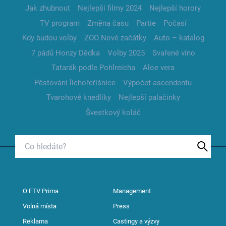
Jak zhubnout
Nejlepší filmy 2024
Nejlepší horory
TV program
Změna času
Partie
Počasí
Kdy budou volby
ZOO Nové začátky
Auto – katalog
7 pádů Honzy Dědka
Volby 2025
Svařené víno
Tatarák podle Pohlreicha
Aloe vera
Pěstování lichořeřišnice
Výpočet ascendentu
Tvarohové knedlíky
Nejlepší palačinky
Švestkový koláč
O FTV Prima
Management
Volná místa
Press
Reklama
Castingy a výzvy