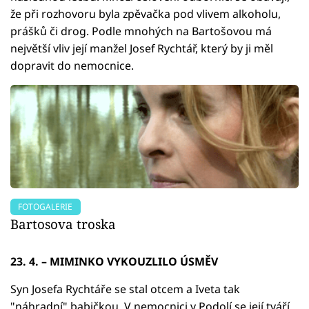
že při rozhovoru byla zpěvačka pod vlivem alkoholu,
prášků či drog. Podle mnohých na Bartošovou má
největší vliv její manžel Josef Rychtář, který by ji měl
dopravit do nemocnice.
FOTOGALERIE
Bartosova troska
23. 4. – MIMINKO VYKOUZLILO ÚSMĚV
Syn Josefa Rychtáře se stal otcem a Iveta tak
"náhradní" babičkou. V nemocnici v Podolí se její tváří