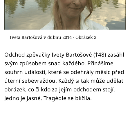
Sex a vztahy
Videa
Sledujte prima+
Iveta Bartošová v dubnu 2014 - Obrázek 3
Přihlášení
Odchod zpěvačky Ivety Bartošové (†48) zasáhl
svým způsobem snad každého. Přinášíme
Sledujte nás
souhrn událostí, které se odehrály měsíc před
úterní sebevraždou. Každý si tak může udělat
obrázek, co či kdo za jejím odchodem stojí.
Jedno je jasné. Tragédie se blížila.