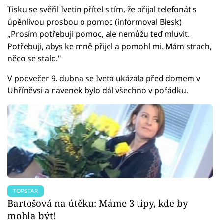
Tisku se svěřil Ivetin přítel s tím, že přijal telefonát s
úpěnlivou prosbou o pomoc (informoval Blesk)
„Prosím potřebuji pomoc, ale nemůžu teď mluvit.
Potřebuji, abys ke mně přijel a pomohl mi. Mám strach,
něco se stalo."
V podvečer 9. dubna se Iveta ukázala před domem v
Uhříněvsi a navenek bylo dál všechno v pořádku.
TOPSTAR
Bartošová na útěku: Máme 3 tipy, kde by
mohla být!