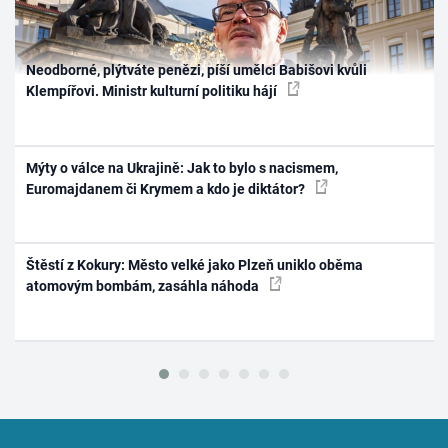
Neodborné, plýtváte penězi, píší umělci Babišovi kvůli
Klempířovi. Ministr kulturní politiku hájí
Mýty o válce na Ukrajině: Jak to bylo s nacismem,
Euromajdanem či Krymem a kdo je diktátor?
Štěstí z Kokury: Město velké jako Plzeň uniklo oběma
atomovým bombám, zasáhla náhoda