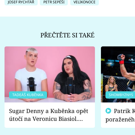
JOSEF RYCHTÁŘ
PETR SEPÉŠI
VELIKONOCE
PŘEČTĚTE SI TAKÉ
TADEÁŠ KUBĚNKA
SHOWBYZNYS
Sugar Denny a Kuběnka opět
Patrik Kincl se zastal
útočí na Veronicu Biasiol.
poraženéh
Proč je podle nich falešná a
fanoušci n
lže o své nevěře?