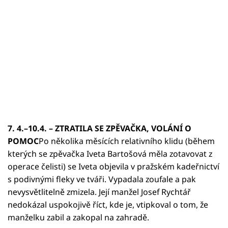
7. 4.–10.4. – ZTRATILA SE ZPĚVAČKA, VOLÁNÍ O
POMOC
Po několika měsících relativního klidu (během
kterých se zpěvačka Iveta Bartošová měla zotavovat z
operace čelisti) se Iveta objevila v pražském kadeřnictví
s podivnými fleky ve tváři. Vypadala zoufale a pak
nevysvětlitelně zmizela. Její manžel Josef Rychtář
nedokázal uspokojivě říct, kde je, vtipkoval o tom, že
manželku zabil a zakopal na zahradě.