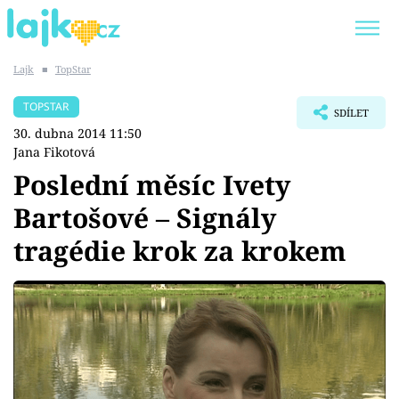
Lajk
■
TopStar
Trendy:
KARLOS VÉMOLA
ONLYFANS
TOPSTAR
SDÍLET
SHOPAHOLICADEL
CLASH OF THE STARS
30. dubna 2014 11:50
Jana Fikotová
Poslední měsíc Ivety
Bartošové – Signály
Témata
tragédie krok za krokem
Showbyznys
Youtubeři
Virály