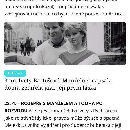
ho bez skrupulí ukázal) – nepřidáme se však k
zveřejňování něčeho, co bylo určené pouze pro Artura.
TOPSTAR
Smrt Ivety Bartošové: Manželovi napsala
dopis, zemřela jako její první láska
28. 4. – ROZEPŘE S MANŽELEM A TOUHA PO
ROZVODU
Ač se jevilo manželství Ivety s Rychtářem
jako relativně idylické, pravda může být zcela opačná.
Dle exkluzivního vyjádření pro Super.cz bubeníka z její