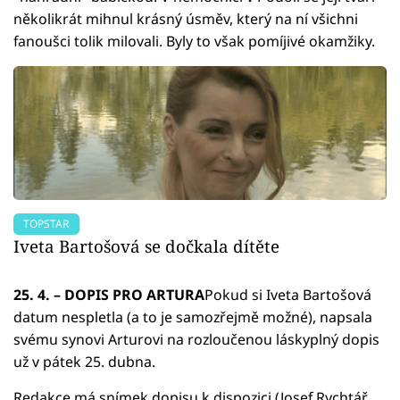
několikrát mihnul krásný úsměv, který na ní všichni
fanoušci tolik milovali. Byly to však pomíjivé okamžiky.
TOPSTAR
Iveta Bartošová se dočkala dítěte
25. 4. – DOPIS PRO ARTURA
Pokud si Iveta Bartošová
datum nespletla (a to je samozřejmě možné), napsala
svému synovi Arturovi na rozloučenou láskyplný dopis
už v pátek 25. dubna.
Redakce má snímek dopisu k dispozici (Josef Rychtář