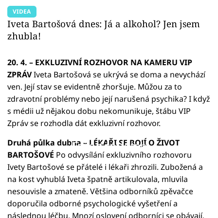
VIDEA
Iveta Bartošová dnes: Já a alkohol? Jen jsem
zhubla!
20. 4. – EXKLUZIVNÍ ROZHOVOR NA KAMERU VIP
ZPRÁV
Iveta Bartošová se ukrývá se doma a nevychází
ven. Její stav se evidentně zhoršuje. Můžou za to
zdravotní problémy nebo její narušená psychika? I když
s médii už nějakou dobu nekomunikuje, štábu VIP
Zpráv se rozhodla dát exkluzivní rozhovor.
Druhá půlka dubna – LÉKAŘI SE BOJÍ O ŽIVOT
Failed to fetch
BARTOŠOVÉ
Po odvysílání exkluzivního rozhovoru
Ivety Bartošové se přátelé i lékaři zhrozili. Zubožená a
na kost vyhublá Iveta špatně artikulovala, mluvila
nesouvisle a zmateně. Většina odborníků zpěvačce
doporučila odborné psychologické vyšetření a
následnou léčbu. Mnozí oslovení odborníci se obávají,