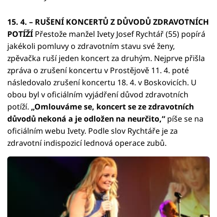
15. 4. – RUŠENÍ KONCERTŮ Z DŮVODŮ ZDRAVOTNÍCH
POTÍŽÍ
Přestože manžel Ivety Josef Rychtář (55) popírá
jakékoli pomluvy o zdravotním stavu své ženy,
zpěvačka ruší jeden koncert za druhým. Nejprve přišla
zpráva o zrušení koncertu v Prostějově 11. 4. poté
následovalo zrušení koncertu 18. 4. v Boskovicích. U
obou byl v oficiálním vyjádření důvod zdravotních
potíží.
„Omlouváme se, koncert se ze zdravotních
důvodů nekoná a je odložen na neurčito,“
píše se na
oficiálním webu Ivety. Podle slov Rychtáře je za
zdravotní indispozicí lednová operace zubů.