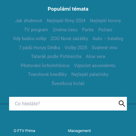
Populární témata
Jak zhubnout
Nejlepší filmy 2024
Nejlepší horory
TV program
Změna času
Partie
Počasí
Kdy budou volby
ZOO Nové začátky
Auto – katalog
7 pádů Honzy Dědka
Volby 2025
Svařené víno
Tatarák podle Pohlreicha
Aloe vera
Pěstování lichořeřišnice
Výpočet ascendentu
Tvarohové knedlíky
Nejlepší palačinky
Švestkový koláč
O FTV Prima
Management