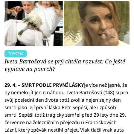
TOPSTAR
Iveta Bartošová se prý chtěla rozvést: Co ještě
vyplave na povrch?
29. 4. – SMRT PODLE PRVNÍ LÁSKY
Je více než jasné, že
by nemělo jít jen o náhodu. Iveta Bartošová (†48) si pro
svůj poslední den života totiž zvolila nejen sejný den
smrti jako její první láska Petr Sepéši, ale i způsob
smrti. Sepéši totiž tragicky zemřel před 29 lety dne 29.
července na železničním přejezdu u Františkových
Lázní, který zpěvák nestihl přejet. Vlak tlačil vrak auta