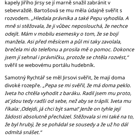
kapely Jiřího Jirsy se jí marně snažil zabránit v
sebevraždě. Bartošová se mu měla údajně svěřit s
rozvodem.
„Hledala právníka a také Pepu vyhodila. A
mně si stěžovala, že ji vůbec neposlouchá, že nechce
odejít. Mám v mobilu esemesky o tom, že se bojí
manžela. Asi před měsícem a půl mi taky zavolala,
brečela mi do telefonu a prosila mě o pomoc. Dokonce
jsem jí sehnal i právničku, protože se chtěla rozvést,“
svěřil se webovému portálu hudebník.
Samotný Rychtář se měl Jirsovi svěřit, že mají doma
divoké rozepře
. „Pepa se mi svěřil, že má doma peklo.
Iveta ho chtěla vyhodit z baráku. Radil jsem mu proto,
ať jdou tedy radši od sebe, než aby se trápili. Iveta mu
říkala: ‚Odejdi, já chci být sama!‘ Jenže on tyhle její
žádosti absolutně přecházel. Stěžovala si mi také na to,
že byl hrubý, že se pohádal se sousedy a že už ho dál
odmítá snášet.“