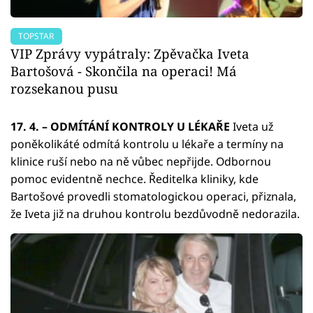
TOPSTAR
VIP Zprávy vypátraly: Zpěvačka Iveta
Bartošová - Skončila na operaci! Má
rozsekanou pusu
17. 4. – ODMÍTÁNÍ KONTROLY U LÉKAŘE
Iveta už
poněkolikáté odmítá kontrolu u lékaře a termíny na
klinice ruší nebo na ně vůbec nepřijde. Odbornou
pomoc evidentně nechce. Ředitelka kliniky, kde
Bartošové provedli stomatologickou operaci, přiznala,
že Iveta již na druhou kontrolu bezdůvodně nedorazila.