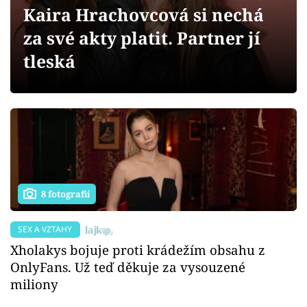
Sex a vztahy
Kaira Hrachovcová si nechá
za své akty platit. Partner jí
Videa
tleská
Sledujte prima+
Přihlášení
Sledujte nás
8 fotografií
SEX A VZTAHY
Xholakys bojuje proti krádežím obsahu z
OnlyFans. Už teď děkuje za vysouzené
miliony