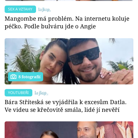
SEX A VZTAHY
Mangombe má problém. Na internetu koluje
péčko. Podle bulváru jde o Angie
8 fotografií
YOUTUBEŘI
Bára Stříteská se vyjádřila k excesům Datla.
Ve videu se křečovitě smála, lidé jí nevěří