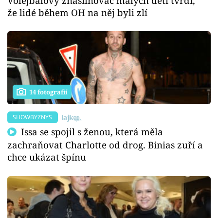
Volejbalový znásilňovač malých dětí tvrdí,
že lidé během OH na něj byli zlí
14 fotografií
SHOWBYZNYS
Issa se spojil s ženou, která měla
zachraňovat Charlotte od drog. Binias zuří a
chce ukázat špínu