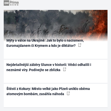
Mýty o válce na Ukrajině: Jak to bylo s nacismem,
Euromajdanem či Krymem a kdo je diktátor?
Nejdetailnější záběry Slunce v historii: Vědci odhalili i
neznámé víry. Podívejte se zblízka
Štěstí z Kokury: Město velké jako Plzeň uniklo oběma
atomovým bombám, zasáhla náhoda