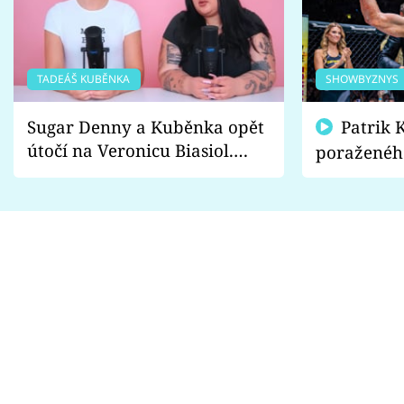
TADEÁŠ KUBĚNKA
SHOWBYZNYS
Sugar Denny a Kuběnka opět
Patrik Kincl se zastal
útočí na Veronicu Biasiol.
poraženéh
Proč je podle nich falešná a
fanoušci n
lže o své nevěře?