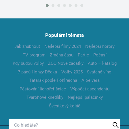
Populární témata
Jak zhubnout
Nejlepší filmy 2024
Nejlepší horory
TV program
Změna času
Partie
Počasí
Kdy budou volby
ZOO Nové začátky
Auto – katalog
7 pádů Honzy Dědka
Volby 2025
Svařené víno
Tatarák podle Pohlreicha
Aloe vera
Pěstování lichořeřišnice
Výpočet ascendentu
Tvarohové knedlíky
Nejlepší palačinky
Švestkový koláč