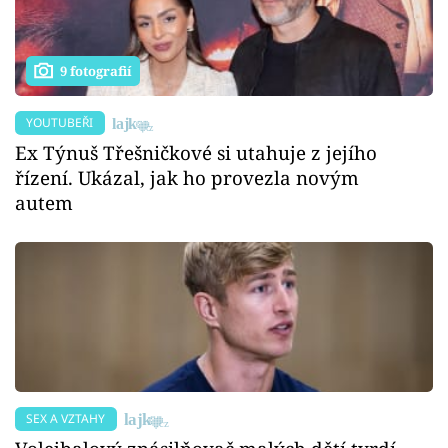
9 fotografií
YOUTUBEŘI
Ex Týnuš Třešničkové si utahuje z jejího
řízení. Ukázal, jak ho provezla novým
autem
SEX A VZTAHY