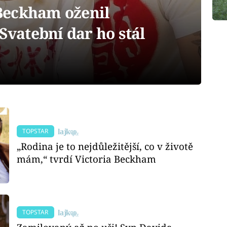
Beckham oženil
 Svatební dar ho stál
TOPSTAR
„Rodina je to nejdůležitější, co v životě
mám,“ tvrdí Victoria Beckham
TOPSTAR