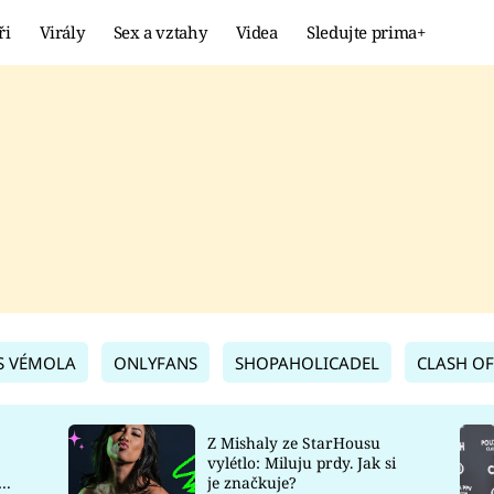
ři
Virály
Sex a vztahy
Videa
Sledujte prima+
Showbyznys
Extrém
VIRÁLY
KURIOZITY
VIDEA
KVÍZY
S VÉMOLA
ONLYFANS
SHOPAHOLICADEL
CLASH OF
Z Mishaly ze StarHousu
vylétlo: Miluju prdy. Jak si
co
je značkuje?