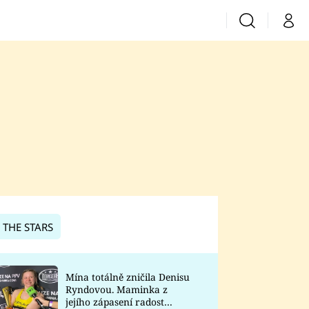
Vyhledávání
Můj 
Prima+
CNN Prima News
Prima Fresh
Prima Living
Prima Zoom
 THE STARS
Prima Lajk
Mína totálně zničila Denisu
Ryndovou. Maminka z
Sledujte nás
jejího zápasení radost