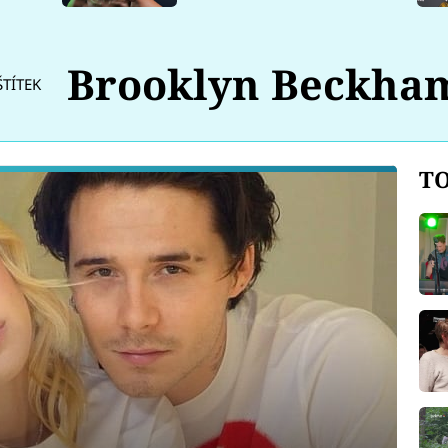
Brooklyn Beckha
ŠTÍTEK
TO