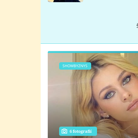
se v Plzni stalo
SHOWBYZNYS
6 fotografií