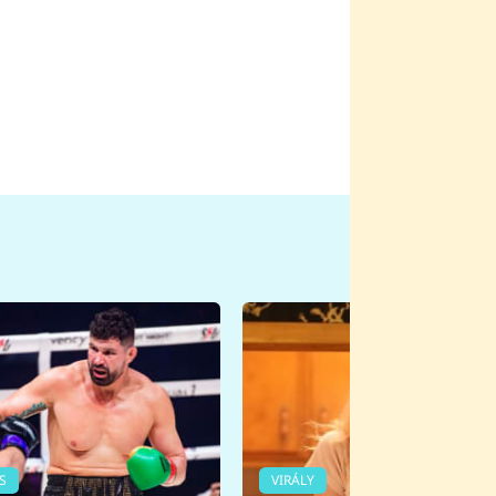
S
VIRÁLY