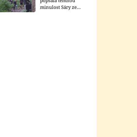
popsala temnou
minulost Sáry ze
seriálu Zákony vlka