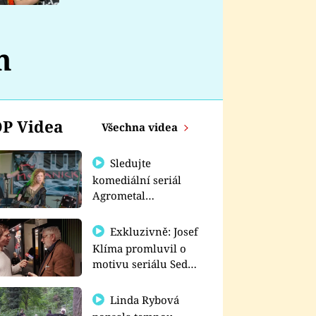
nemá
m
P Videa
Všechna videa
Sledujte
komediální seriál
Agrometal
exkluzivně na
prima+
Exkluzivně: Josef
Klíma promluvil o
motivu seriálu Sedm
schodů k moci
Linda Rybová