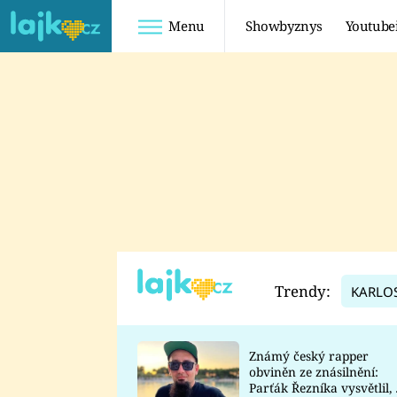
Menu
Showbyznys
Youtube
Youtuberky
Youtubeři
SHOPAHOLICADEL
FATTYPILLOW
ANNA ŠULC
FREESCOOT
SUGAR DENNY
ADAM KAJUMI
LADUŠKA
TADEÁŠ KUBĚNKA
DOMINIKA
DATEL
Trendy:
KARLO
MYSLIVCOVÁ
Známý český rapper
obviněn ze znásilnění:
Parťák Řezníka vysvětlil, 