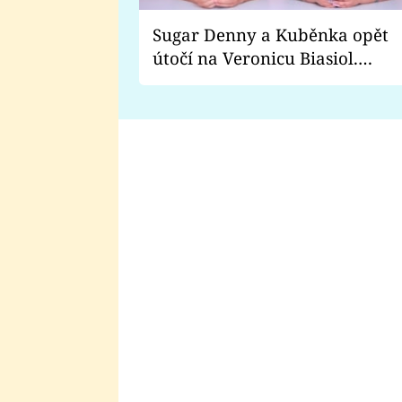
Sugar Denny a Kuběnka opět
útočí na Veronicu Biasiol.
Proč je podle nich falešná a
lže o své nevěře?