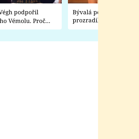
Bývalá pornoherečka
prozradila, co ji šokova
ho Vémolu. Proč
natáčení Euforie. Vážně
ji zápasit s ním než
bylo drsnější než hanba
 Kinclem?
filmy?