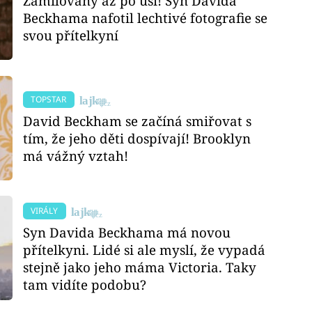
Zamilovaný až po uši! Syn Davida
Beckhama nafotil lechtivé fotografie se
svou přítelkyní
TOPSTAR
David Beckham se začíná smiřovat s
tím, že jeho děti dospívají! Brooklyn
má vážný vztah!
VIRÁLY
Syn Davida Beckhama má novou
přítelkyni. Lidé si ale myslí, že vypadá
stejně jako jeho máma Victoria. Taky
tam vidíte podobu?