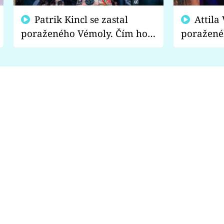
Patrik Kincl se zastal
Attila Végh podpořil
poraženého Vémoly. Čím ho
poražené
fanoušci naštvali?
chce radě
s vítězem