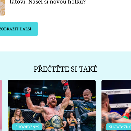
tátovi! Našel si novou holku?
ZOBRAZIT DALŠÍ
PŘEČTĚTE SI TAKÉ
SHOWBYZNYS
SHOWBYZNY