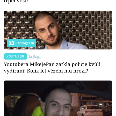
trpělivost?
8 fotografií
YOUTUBEŘI
Youtubera MikeJePan zatkla policie kvůli
vydírání! Kolik let vězení mu hrozí?