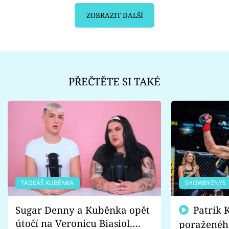
ZOBRAZIT DALŠÍ
PŘEČTĚTE SI TAKÉ
TADEÁŠ KUBĚNKA
SHOWBYZNYS
Sugar Denny a Kuběnka opět
Patrik Kincl se zastal
útočí na Veronicu Biasiol.
poraženéh