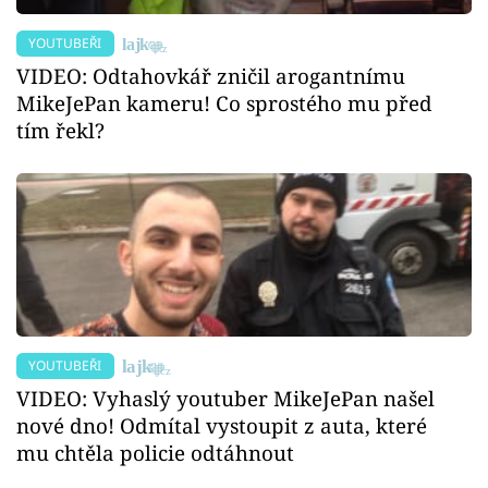
YOUTUBEŘI
VIDEO: Odtahovkář zničil arogantnímu
MikeJePan kameru! Co sprostého mu před
tím řekl?
YOUTUBEŘI
VIDEO: Vyhaslý youtuber MikeJePan našel
nové dno! Odmítal vystoupit z auta, které
mu chtěla policie odtáhnout