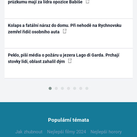
průzkumu mají za lídra opozice Babiše
Kolaps a fatální náraz do domu. Při nehodě na Rychnovsku
zemřel řidič osobního auta
Peklo, píší média o požáru u jezera Lago di Garda. Prchají
stovky lidí, oblast zahalil dým
Populární témata
Jak zhubnout
Nejlepší filmy 2024
Nejlepší horory