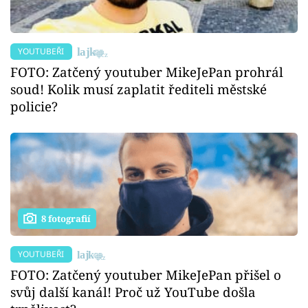
YOUTUBEŘI
FOTO: Zatčený youtuber MikeJePan prohrál
soud! Kolik musí zaplatit řediteli městské
policie?
8 fotografií
YOUTUBEŘI
FOTO: Zatčený youtuber MikeJePan přišel o
svůj další kanál! Proč už YouTube došla