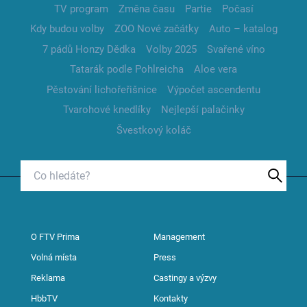
TV program
Změna času
Partie
Počasí
Kdy budou volby
ZOO Nové začátky
Auto – katalog
7 pádů Honzy Dědka
Volby 2025
Svařené víno
Tatarák podle Pohlreicha
Aloe vera
Pěstování lichořeřišnice
Výpočet ascendentu
Tvarohové knedlíky
Nejlepší palačinky
Švestkový koláč
O FTV Prima
Management
Volná místa
Press
Reklama
Castingy a výzvy
HbbTV
Kontakty