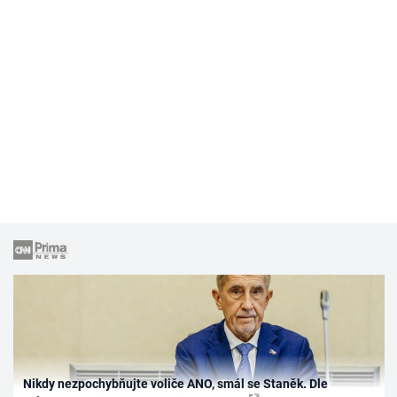
Nikdy nezpochybňujte voliče ANO, smál se Staněk. Dle