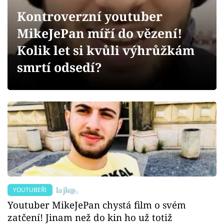
Sex a vztahy
Kontroverzní youtuber
Videa
MikeJePan míří do vězení!
Kolik let si kvůli výhrůžkám
Sledujte prima+
smrtí odsedí?
Přihlášení
Sledujte nás
YOUTUBEŘI
Youtuber MikeJePan chystá film o svém
zatčení! Jinam než do kin ho už totiž