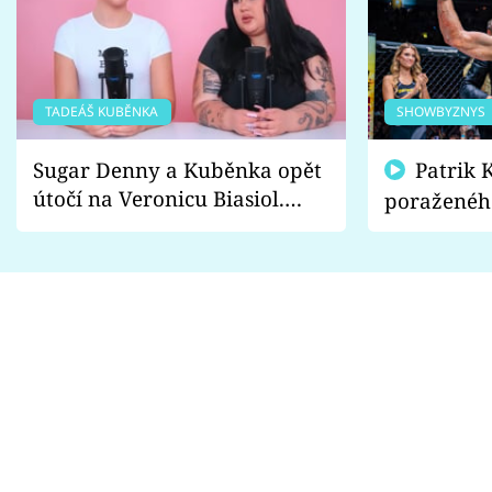
TADEÁŠ KUBĚNKA
SHOWBYZNYS
Sugar Denny a Kuběnka opět
Patrik Kincl se zastal
útočí na Veronicu Biasiol.
poraženéh
Proč je podle nich falešná a
fanoušci n
lže o své nevěře?