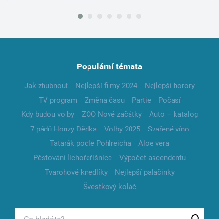
Populární témata
Jak zhubnout
Nejlepší filmy 2024
Nejlepší horory
TV program
Změna času
Partie
Počasí
Kdy budou volby
ZOO Nové začátky
Auto – katalog
7 pádů Honzy Dědka
Volby 2025
Svařené víno
Tatarák podle Pohlreicha
Aloe vera
Pěstování lichořeřišnice
Výpočet ascendentu
Tvarohové knedlíky
Nejlepší palačinky
Švestkový koláč