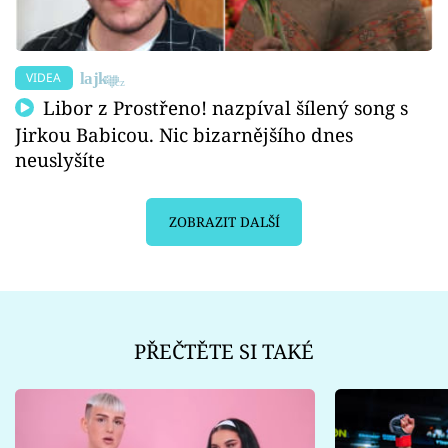
VIDEA
Libor z Prostřeno! nazpíval šílený song s
Jirkou Babicou. Nic bizarnějšího dnes
neuslyšíte
ZOBRAZIT DALŠÍ
PŘEČTĚTE SI TAKÉ