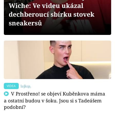
Sex a vztahy
Wiche: Ve videu ukázal
dechberoucí sbírku stovek
Videa
sneakersů
Sledujte prima+
Přihlášení
Sledujte nás
VIDEA
V Prostřeno! se objeví Kuběnkova máma
a ostatní budou v šoku. Jsou si s Tadeášem
podobní?