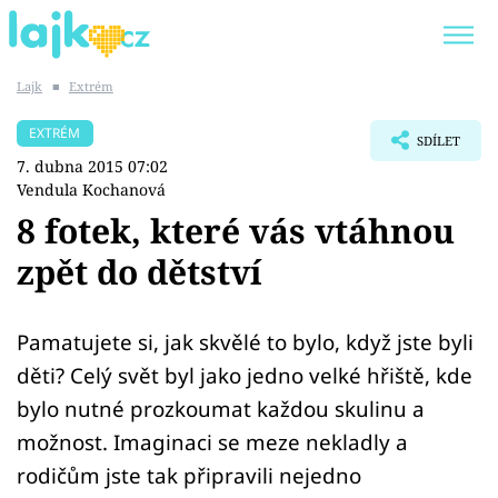
Lajk
■
Extrém
Trendy:
KARLOS VÉMOLA
ONLYFANS
EXTRÉM
SDÍLET
SHOPAHOLICADEL
CLASH OF THE STARS
7. dubna 2015 07:02
Vendula Kochanová
8 fotek, které vás vtáhnou
zpět do dětství
Témata
Showbyznys
Pamatujete si, jak skvělé to bylo, když jste byli
děti? Celý svět byl jako jedno velké hřiště, kde
Youtubeři
bylo nutné prozkoumat každou skulinu a
možnost. Imaginaci se meze nekladly a
Virály
rodičům jste tak připravili nejedno