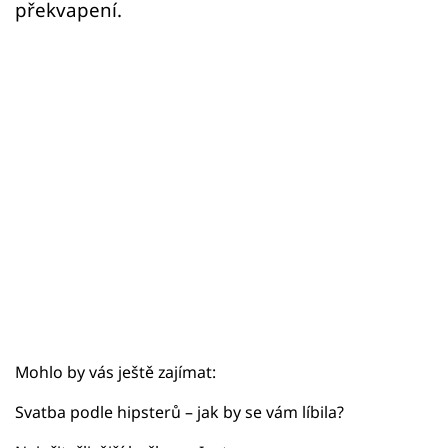
Sex a vztahy
překvapení.
Videa
Sledujte prima+
Přihlášení
Sledujte nás
Mohlo by vás ještě zajímat:
Svatba podle hipsterů – jak by se vám líbila?