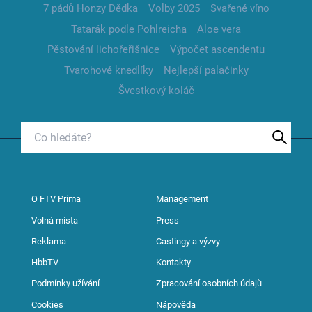
7 pádů Honzy Dědka
Volby 2025
Svařené víno
Tatarák podle Pohlreicha
Aloe vera
Pěstování lichořeřišnice
Výpočet ascendentu
Tvarohové knedlíky
Nejlepší palačinky
Švestkový koláč
O FTV Prima
Management
Volná místa
Press
Reklama
Castingy a výzvy
HbbTV
Kontakty
Podmínky užívání
Zpracování osobních údajů
Cookies
Nápověda