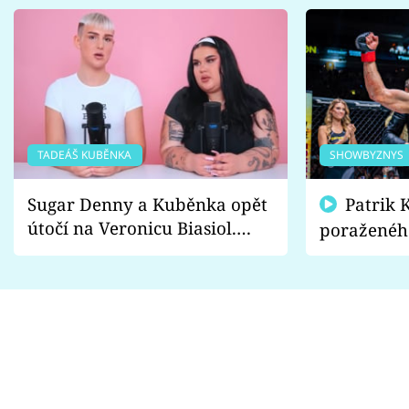
TADEÁŠ KUBĚNKA
SHOWBYZNYS
Sugar Denny a Kuběnka opět
Patrik Kincl se zastal
útočí na Veronicu Biasiol.
poraženéh
Proč je podle nich falešná a
fanoušci n
lže o své nevěře?