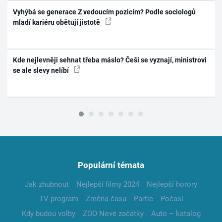
Vyhýbá se generace Z vedoucím pozicím? Podle sociologů
mladí kariéru obětují jistotě
Kde nejlevněji sehnat třeba máslo? Češi se vyznají, ministrovi
se ale slevy nelíbí
Populární témata
Jak zhubnout
Nejlepší filmy 2024
Nejlepší horory
TV program
Změna času
Partie
Počasí
Kdy budou volby
ZOO Nové začátky
Auto – katalog